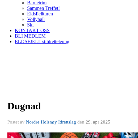
Barnetrim
Sammen Treffet!
Eldsfjellturen
Vollyball
Ski
KONTAKT OSS
BLI MEDLEM
ELDSFJELL stitilretteleiing
Dugnad
Postet av
Nordre Holsnøy Idrettslag
den
29. apr 2025