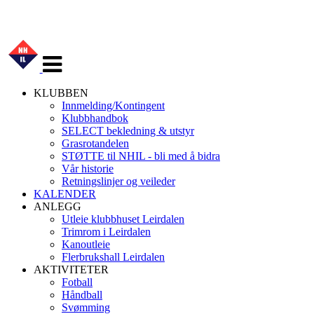
Veksle
navigasjon
KLUBBEN
Innmelding/Kontingent
Klubbhandbok
SELECT bekledning & utstyr
Grasrotandelen
STØTTE til NHIL - bli med å bidra
Vår historie
Retningslinjer og veileder
KALENDER
ANLEGG
Utleie klubbhuset Leirdalen
Trimrom i Leirdalen
Kanoutleie
Flerbrukshall Leirdalen
AKTIVITETER
Fotball
Håndball
Svømming