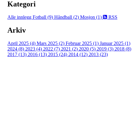
Kategori
Alle innlegg
Fotball (9)
Håndball (2)
Mosjon (1)
RSS
Arkiv
April 2025 (4)
Mars 2025 (2)
Februar 2025 (1)
Januar 2025 (1)
2024 (8)
2023 (4)
2022 (7)
2021 (2)
2020 (5)
2019 (3)
2018 (8)
2017 (13)
2016 (13)
2015 (24)
2014 (12)
2013 (23)
Nordre Holsnøy Idrettslag
Ievegen 6, 5917 ROSSLAND
Org. nr.: 993 569 682
+ 47 99 32 49 30
post@nordreholsnoy.no