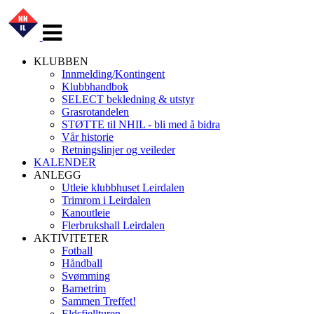
Veksle
navigasjon
KLUBBEN
Innmelding/Kontingent
Klubbhandbok
SELECT bekledning & utstyr
Grasrotandelen
STØTTE til NHIL - bli med å bidra
Vår historie
Retningslinjer og veileder
KALENDER
ANLEGG
Utleie klubbhuset Leirdalen
Trimrom i Leirdalen
Kanoutleie
Flerbrukshall Leirdalen
AKTIVITETER
Fotball
Håndball
Svømming
Barnetrim
Sammen Treffet!
Eldsfjellturen