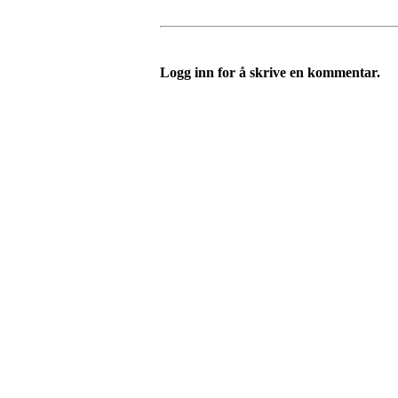
Logg inn for å skrive en kommentar.
Nordre Holsnøy Idrettsla
Ievegen 6, 5917 ROSSLAND
Org. nr.: 993 569 682
+ 47 99 32 49 30
post@nordreholsnoy.no
Bli medlem i klubben!