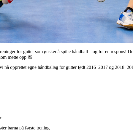
nger for gutter som ønsker å spille håndball – og for en respons! Det 
e som møtte opp 😃
 vi nå opprettet egne håndballag for gutter født 2016–2017 og 2018–2019,
r
øter barna på første trening