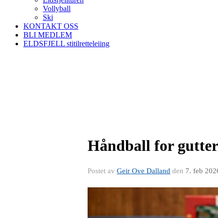
Vollyball
Ski
KONTAKT OSS
BLI MEDLEM
ELDSFJELL stitilretteleiing
Håndball for gutte
Postet av
Geir Ove Dalland
den
7. feb 202