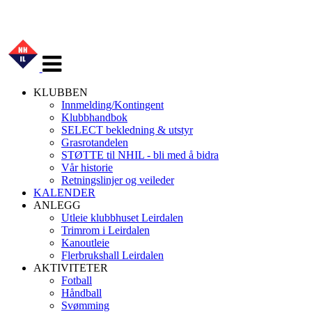
Veksle
navigasjon
KLUBBEN
Innmelding/Kontingent
Klubbhandbok
SELECT bekledning & utstyr
Grasrotandelen
STØTTE til NHIL - bli med å bidra
Vår historie
Retningslinjer og veileder
KALENDER
ANLEGG
Utleie klubbhuset Leirdalen
Trimrom i Leirdalen
Kanoutleie
Flerbrukshall Leirdalen
AKTIVITETER
Fotball
Håndball
Svømming