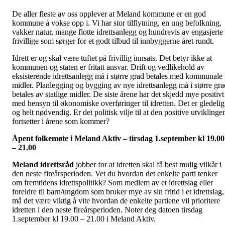
De aller fleste av oss opplever at Meland kommune er en god
kommune å vokse opp i. Vi har stor tilflytning, en ung befolkning,
vakker natur, mange flotte idrettsanlegg og hundrevis av engasjerte
frivillige som sørger for et godt tilbud til innbyggerne året rundt.
Idrett er og skal være tuftet på frivillig innsats. Det betyr ikke at
kommunen og staten er fritatt ansvar. Drift og vedlikehold av
eksisterende idrettsanlegg må i større grad betales med kommunale
midler. Planlegging og bygging av nye idrettsanlegg må i større gra
betales av statlige midler. De siste årene har det skjedd mye positivt
med hensyn til økonomiske overføringer til idretten. Det er gledelig
og helt nødvendig. Er det politisk vilje til at den positive utviklinge
fortsetter i årene som kommer?
Åpent folkemøte i Meland Aktiv – tirsdag 1.september kl 19.00
– 21.00
Meland idrettsråd
jobber for at idretten skal få best mulig vilkår i
den neste fireårsperioden. Vet du hvordan det enkelte parti tenker
om fremtidens idrettspolitikk? Som medlem av et idrettslag eller
foreldre til barn/ungdom som bruker mye av sin fritid i et idrettslag,
må det være viktig å vite hvordan de enkelte partiene vil prioritere
idretten i den neste fireårsperioden. Noter deg datoen tirsdag
1.september kl 19.00 – 21.00 i Meland Aktiv.