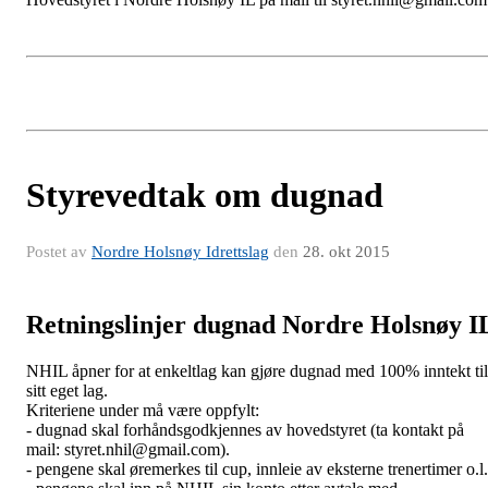
Styrevedtak om dugnad
Postet av
Nordre Holsnøy Idrettslag
den
28. okt 2015
Retningslinjer dugnad Nordre Holsnøy I
NHIL åpner for at enkeltlag kan gjøre dugnad med 100% inntekt til
sitt eget lag.
Kriteriene under må være oppfylt:
- dugnad skal forhåndsgodkjennes av hovedstyret (ta kontakt på
mail: styret.nhil@gmail.com).
- pengene skal øremerkes til cup, innleie av eksterne trenertimer o.l