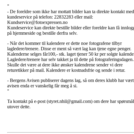
"
- De foreldre som ikke har mottatt bilder kan ta direkte kontakt med
kundeservice på telefon: 22832283 eller mail:
Kundservice@fotoexpressen.no
Kundeservice kan direkte bestille bilder eller foreldre kan få innlog
på hjemmeside og bestille derfra selv.
- Når det kommer til kalendere er dette noe fotografene tilbyr
lagledere/trenere. Disse er ment så vært lag kan tjene egne penger.
Kalenderne selges får100,- stk. laget tjener 50 kr per solgte kalende
Lagledere/trenere har selv takket ja til dette på fotograferingsdagen.
Skulle det være at dere ikke ønsker kalendrene sender vi dere
returetikker på mail. Kalendere er kostnadsfrie og sende i retur.
- Bergens Avisen publiserer dagens lag, så om deres klubb har vært
avisen enda er vanskelig får meg å si.
"
Ta kontakt på e-post (styret.nhil@gmail.com) om dere har spørsmål
utover dette.