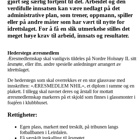
gjort seg særlig fortjent til det. Arbeidet og den
verdifulle innsatsen kan være nedlagt på det
administrative plan, som trener, oppmann, spiller
eller på andre måter som har vært til nytte for
idrettslaget. For å få en slik utmerkelse stilles det
meget høye krav til arbeid, innsats og resultater.
Hederstegn æresmedlem
Æresmedlemskap skal vanligvis tildeles på Nordre Holsnøy IL sitt
årsmøte, eller ifm. andre spesielle anledninger arrangert av
idrettslaget.
De hederstegn som skal overrekkes er en stor glassvase med
innskriften: «ÆRESMEDLEM NHIL», et diplom i ramme og en
plakett. I tillegg skal navnet deres og årstall for mottatt
æresmedlemskap markeres på et skjold som finnes i glassmonter i
foajéen i klubbhuset.
Rettigheter:
Egen plass, markert med treskilt, på tribunen langs
fotballbanen i Leirdalen.
Få særskilt innkalling til årsmøtet.