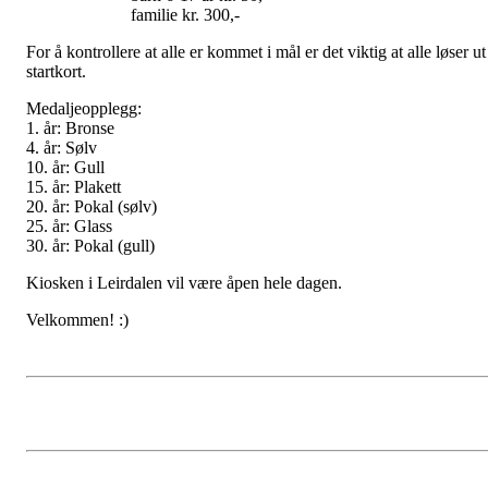
familie kr. 300,-
For å kontrollere at alle er kommet i mål er det viktig at alle løser ut
startkort.
Medaljeopplegg:
1. år: Bronse
4. år: Sølv
10. år: Gull
15. år: Plakett
20. år: Pokal (sølv)
25. år: Glass
30. år: Pokal (gull)
Kiosken i Leirdalen vil være åpen hele dagen.
Velkommen! :)