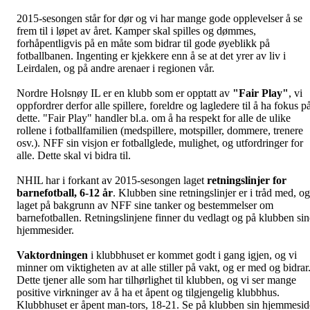
2015-sesongen står for dør og vi har mange gode opplevelser å se
frem til i løpet av året. Kamper skal spilles og dømmes,
forhåpentligvis på en måte som bidrar til gode øyeblikk på
fotballbanen. Ingenting er kjekkere enn å se at det yrer av liv i
Leirdalen, og på andre arenaer i regionen vår.
Nordre Holsnøy IL er en klubb som er opptatt av
"Fair Play"
, vi
oppfordrer derfor alle spillere, foreldre og lagledere til å ha fokus p
dette. "Fair Play" handler bl.a. om å ha respekt for alle de ulike
rollene i fotballfamilien (medspillere, motspiller, dommere, trenere
osv.). NFF sin visjon er fotballglede, mulighet, og utfordringer for
alle. Dette skal vi bidra til.
NHIL har i forkant av 2015-sesongen laget
retningslinjer for
barnefotball, 6-12 år
. Klubben sine retningslinjer er i tråd med, og
laget på bakgrunn av NFF sine tanker og bestemmelser om
barnefotballen. Retningslinjene finner du vedlagt og på klubben sin
hjemmesider.
Vaktordningen
i klubbhuset er kommet godt i gang igjen, og vi
minner om viktigheten av at alle stiller på vakt, og er med og bidrar
Dette tjener alle som har tilhørlighet til klubben, og vi ser mange
positive virkninger av å ha et åpent og tilgjengelig klubbhus.
Klubbhuset er åpent man-tors, 18-21. Se på klubben sin hjemmesid