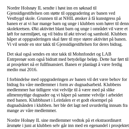
Nordre Holsnøy IL sendte i høst inn en søknad til
Gjensidigestiftelsen om støtte til oppgradering av banen ved
Vestbygd skole. Grunnen til at NHIL ønsker å få kunstgress på
banen er at vi har mange barn og unge i klubben som hører til denn
skolekretsen. Økt aktivitet blant barn og unge i området vil være et
løft for nærmiljøet, og vil bidra til økt trivsel og samhold. Klubben
håper at oppgraderingen skal føre til mye større aktivitet på banen.
Vi vil sende en stor takk til Gjensidigestiftelsen for deres bidrag.
Det skal også sendes en stor takk til Mohnfondet og LAB
Entrprenør som også bidratt med betydelige beløp. Dette har ført til
at prosjektet nå er fullfinansiert. Banen er planlagt å være ferdig
medio mai 2016.
I forbindelse med oppgraderingen av banen vil det være behov for
bidrag fra våre medlemmer i form av dugnadsarbeid. Klubbens
medlemmer har tidligere vist velvilje til å være med på slike
allmennyttige dugnader og vi håper på samme velvilje i arbeidet
med banen. Klubbhuset i Leirdalen er et godt eksempel på
dugnadsånden i klubben. her ble det lagt ned uvurderlig innsats fra
mange av våre medlemmer.
Nordre Holnøy IL sine medlemmer vedtok på et ekstraordinært
årsmøte i juni at klubben selv går inn med en egenandel i prosjektet