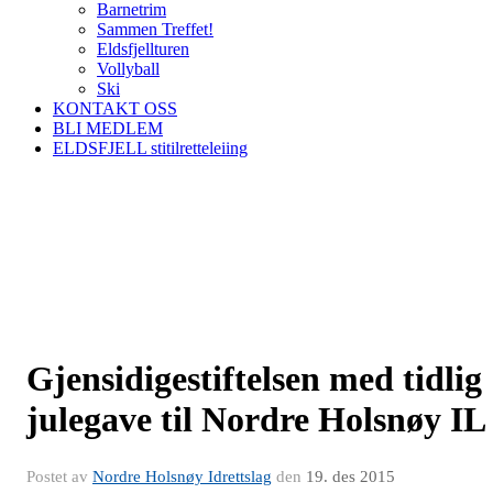
Barnetrim
Sammen Treffet!
Eldsfjellturen
Vollyball
Ski
KONTAKT OSS
BLI MEDLEM
ELDSFJELL stitilretteleiing
Gjensidigestiftelsen med tidlig
julegave til Nordre Holsnøy IL
Postet av
Nordre Holsnøy Idrettslag
den
19. des 2015