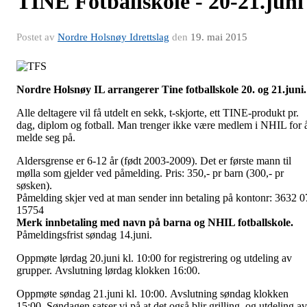
TINE Fotballskole - 20-21.juni
Postet av
Nordre Holsnøy Idrettslag
den
19. mai 2015
Nordre Holsnøy IL arrangerer Tine fotballskole 20. og 21.juni.
Alle deltagere vil få utdelt en sekk, t-skjorte, ett TINE-produkt pr.
dag, diplom og fotball. Man trenger ikke være medlem i NHIL for 
melde seg på.
Aldersgrense er 6-12 år (født 2003-2009). Det er første mann til
mølla som gjelder ved påmelding. Pris: 350,- pr barn (300,- pr
søsken).
Påmelding skjer ved at man sender inn betaling på kontonr: 3632 0
15754
Merk innbetaling med navn på barna og NHIL fotballskole.
Påmeldingsfrist søndag 14.juni.
Oppmøte lørdag 20.juni kl. 10:00 for registrering og utdeling av
grupper. Avslutning lørdag klokken 16:00.
Oppmøte søndag 21.juni kl. 10:00. Avslutning søndag klokken
15:00. Søndagen satser vi på at det også blir grilling, og utdeling av