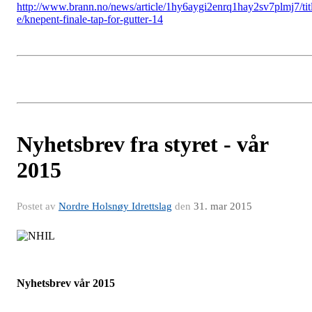
http://www.brann.no/news/article/1hy6aygi2enrq1hay2sv7plmj7/tit
e/knepent-finale-tap-for-gutter-14
Nyhetsbrev fra styret - vår
2015
Postet av
Nordre Holsnøy Idrettslag
den
31. mar 2015
Nyhetsbrev vår 2015