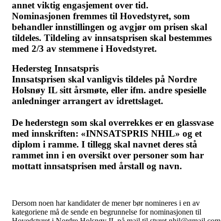
annet viktig engasjement over tid.
Nominasjonen fremmes til Hovedstyret, som
behandler innstillingen og avgjør om prisen skal
tildeles. Tildeling av innsatsprisen skal bestemmes
med 2/3 av stemmene i Hovedstyret.
Hedersteg Innsatspris
Innsatsprisen skal vanligvis tildeles på Nordre
Holsnøy IL sitt årsmøte, eller ifm. andre spesielle
anledninger arrangert av idrettslaget.
De hederstegn som skal overrekkes er en glassvase
med innskriften: «INNSATSPRIS NHIL» og et
diplom i ramme. I tillegg skal navnet deres stå
rammet inn i en oversikt over personer som har
mottatt innsatsprisen med årstall og navn.
Dersom noen har kandidater de mener bør nomineres i en av
kategoriene må de sende en begrunnelse for nominasjonen til
Hovedstyret i Nordre Holsnøy IL på mail til styret.nhil@gmail.com