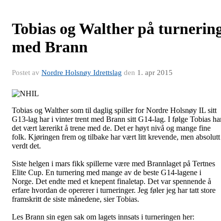
Tobias og Walther på turnerin
med Brann
Postet av
Nordre Holsnøy Idrettslag
den
1. apr 2015
Tobias og Walther som til daglig spiller for Nordre Holsnøy IL sitt
G13-lag har i vinter trent med Brann sitt G14-lag. I følge Tobias ha
det vært lærerikt å trene med de. Det er høyt nivå og mange fine
folk. Kjøringen frem og tilbake har vært litt krevende, men absolutt
verdt det.
Siste helgen i mars fikk spillerne være med Brannlaget på Tertnes
Elite Cup. En turnering med mange av de beste G14-lagene i
Norge. Det endte med et knepent finaletap. Det var spennende å
erfare hvordan de opererer i turneringer. Jeg føler jeg har tatt store
framskritt de siste månedene, sier Tobias.
Les Brann sin egen sak om lagets innsats i turneringen her: