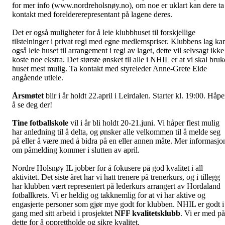
for mer info (www.nordreholsnøy.no), om noe er uklart kan dere ta
kontakt med foreldererepresentant på lagene deres.
Det er også muligheter for å leie klubbhuset til forskjellige
tilstelninger i privat regi med egne medlemspriser. Klubbens lag ka
også leie huset til arrangement i regi av laget, dette vil selvsagt ikke
koste noe ekstra. Det største ønsket til alle i NHIL er at vi skal bruk
huset mest mulig. Ta kontakt med styreleder Anne-Grete Eide
angående utleie.
Årsmøtet
blir i år holdt 22.april i Leirdalen. Starter kl. 19:00. Håpe
å se deg der!
Tine fotballskole
vil i år bli holdt 20-21.juni. Vi håper flest mulig
har anledning til å delta, og ønsker alle velkommen til å melde seg
på eller å være med å bidra på en eller annen måte. Mer informasjo
om påmelding kommer i slutten av april.
Nordre Holsnøy IL jobber for å fokusere på god kvalitet i all
aktivitet. Det siste året har vi hatt trenere på trenerkurs, og i tillegg
har klubben vært representert på lederkurs arrangert av Hordaland
fotballkrets. Vi er heldig og takknemlig for at vi har aktive og
engasjerte personer som gjør mye godt for klubben. NHIL er godt i
gang med sitt arbeid i prosjektet
NFF kvalitetsklubb
. Vi er med på
dette for å opprettholde og sikre kvalitet.