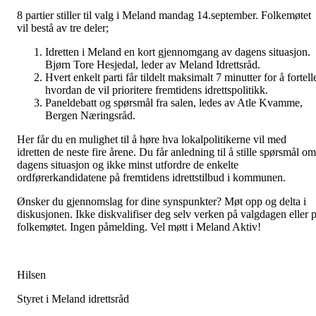
8 partier stiller til valg i Meland mandag 14.september. Folkemøtet
vil bestå av tre deler;
Idretten i Meland en kort gjennomgang av dagens situasjon.
Bjørn Tore Hesjedal, leder av Meland Idrettsråd.
Hvert enkelt parti får tildelt maksimalt 7 minutter for å fortell
hvordan de vil prioritere fremtidens idrettspolitikk.
Paneldebatt og spørsmål fra salen, ledes av Atle Kvamme,
Bergen Næringsråd.
Her får du en mulighet til å høre hva lokalpolitikerne vil med
idretten de neste fire årene. Du får anledning til å stille spørsmål om
dagens situasjon og ikke minst utfordre de enkelte
ordførerkandidatene på fremtidens idrettstilbud i kommunen.
Ønsker du gjennomslag for dine synspunkter? Møt opp og delta i
diskusjonen. Ikke diskvalifiser deg selv verken på valgdagen eller 
folkemøtet. Ingen påmelding. Vel møtt i Meland Aktiv!
Hilsen
Styret i Meland idrettsråd