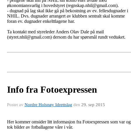
- pengene skal inn på NHIL sin konto etter avtale med
økonomiansvarlig i hovedstyret (regnskap.nhil@gmail.com).
- dugnad på lag skal ikke gå på bekostning av ev. fellesdugnader i
NHIL. Dvs. dugnader arrangert av klubben sentralt skal komme
foran ev. dugnader enkelttlagene har.
Ta kontakt med styreleder Anders Olav Dale på mail
(styret.nhil@gmail.com) dersom du har spørsmål rundt vedtaket.
Info fra Fotoexpressen
Postet av
Nordre Holsnøy Idrettslag
den
29. sep 2015
Her kommer omsider litt informasjon fra Fotoexpressen som var og
tok bilder av fotballagene våre i vår.