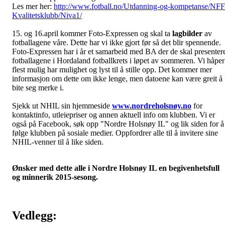
Les mer her:
http://www.fotball.no/Utdanning-og-kompetanse/NFF
Kvalitetsklubb/Niva1/
15. og 16.april kommer Foto-Expressen og skal ta
lagbilder
av
fotballagene våre. Dette har vi ikke gjort før så det blir spennende.
Foto-Expressen har i år et samarbeid med BA der de skal presenter
fotballagene i Hordaland fotballkrets i løpet av sommeren. Vi håper
flest mulig har mulighet og lyst til å stille opp. Det kommer mer
informasjon om dette om ikke lenge, men datoene kan være greit å
bite seg merke i.
Sjekk ut NHIL sin hjemmeside
www.nordreholsnøy.no
for
kontaktinfo, utleiepriser og annen aktuell info om klubben. Vi er
også på Facebook, søk opp "Nordre Holsnøy IL" og lik siden for å
følge klubben på sosiale medier. Oppfordrer alle til å invitere sine
NHIL-venner til å like siden.
Ønsker med dette alle i Nordre Holsnøy IL en begivenhetsfull
og minnerik 2015-sesong.
Vedlegg: