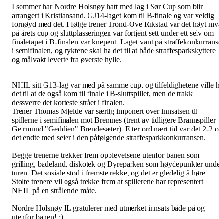
I sommer har Nordre Holsnøy hatt med lag i Sør Cup som blir
arrangert i Kristiansand. GJ14-laget kom til B-finale og var veldig
fornøyd med det. I følge trener Trond-Ove Rikstad var det høyt niv
på årets cup og sluttplasseringen var fortjent sett under ett selv om
finaletapet i B-finalen var knepent. Laget vant på straffekonkurrans
i semifinalen, og ryktene skal ha det til at både straffesparkskyttere
og målvakt leverte fra øverste hylle.
NHIL sitt G13-lag var med på samme cup, og tilfeldighetene ville 
det til at de også kom til finale i B-sluttspillet, men de trakk
dessverre det korteste strået i finalen.
Trener Thomas Mjelde var særlig imponert over innsatsen til
spillerne i semifinalen mot Bremnes (trent av tidligere Brannspiller
Geirmund "Geddien" Brendesæter). Etter ordinært tid var det 2-2 
det endte med seier i den påfølgende straffesparkkonkurransen.
Begge trenerne trekker frem opplevelsene utenfor banen som
grilling, badeland, diskotek og Dyreparken som høydepunkter und
turen. Det sosiale stod i fremste rekke, og det er gledelig å høre.
Stolte trenere vil også trekke frem at spillerene har representert
NHIL på en strålende måte.
Nordre Holsnøy IL gratulerer med utmerket innsats både på og
utenfor banen! :)