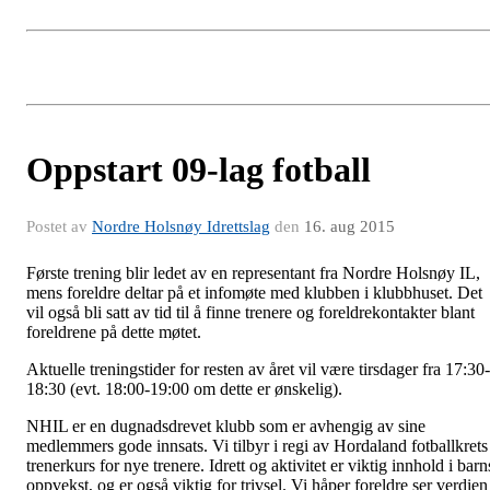
Oppstart 09-lag fotball
Postet av
Nordre Holsnøy Idrettslag
den
16. aug 2015
Første trening blir ledet av en representant fra Nordre Holsnøy IL,
mens foreldre deltar på et infomøte med klubben i klubbhuset. Det
vil også bli satt av tid til å finne trenere og foreldrekontakter blant
foreldrene på dette møtet.
Aktuelle treningstider for resten av året vil være tirsdager fra 17:30-
18:30 (evt. 18:00-19:00 om dette er ønskelig).
NHIL er en dugnadsdrevet klubb som er avhengig av sine
medlemmers gode innsats. Vi tilbyr i regi av Hordaland fotballkrets
trenerkurs for nye trenere. Idrett og aktivitet er viktig innhold i barn
oppvekst, og er også viktig for trivsel. Vi håper foreldre ser verdien