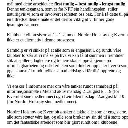
mål med dette arbeidet er:
flest mulig – best mulig - lengst mulig
!
Denne tankegangen, som er fra NFF sin handlingsplan, stiller
naturligvis vi som er involvert i idretten oss bak.
For å få dette til på
en tilfredsstillende måte er det derfor viktig at vi finner gode
løsninger sammen.
Klubbene vil presisere at å slå sammen Nordre Holsnøy og Kvernb
ikke er et alternativ i denne prosessen.
Samtidig er vi sikker på at alle som er engasjert i, og rundt, våre
klubber forstår at vi må se på hva vi kan få til sammen i fremtiden
slik at spillere, lagledere og trenere skal slippe å kjenne på
uforutsigbarheten og usikkerheten som dukker opp etter hver seson
pga. spørsmål rundt hvilke samarbeidslag vi får til å opprette og
ikke.
Vi ønsker å informere mer om våre tanker rundt samarbeid på
informasjonsmøte i Meland aktiv mandag 21.august kl. 19 (for
Kvernbit sine medlemmer) og i Leirdalen tirsdag 22.august kl. 19
(for Nordre Holsnøy sine medlemmer).
Nordre Holsnøy og Kvernbit ønsker å takke alle som er engasjerte,
alle som støtter våre lag, og alle som bruker av sin tid til å støtte op
om det fantastiske arbeidet som blir gjort rundt om i klubbene!