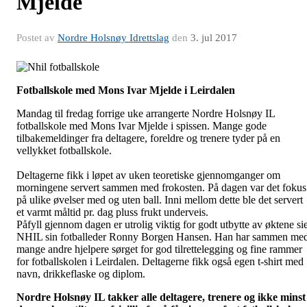
Mjelde
Postet av
Nordre Holsnøy Idrettslag
den
3. jul 2017
Fotballskole med Mons Ivar Mjelde i Leirdalen
Mandag til fredag forrige uke arrangerte Nordre Holsnøy IL
fotballskole med Mons Ivar Mjelde i spissen. Mange gode
tilbakemeldinger fra deltagere, foreldre og trenere tyder på en
vellykket fotballskole.
Deltagerne fikk i løpet av uken teoretiske gjennomganger om
morningene servert sammen med frokosten. På dagen var det fokus
på ulike øvelser med og uten ball. Inni mellom dette ble det servert
et varmt måltid pr. dag pluss frukt underveis.
Påfyll gjennom dagen er utrolig viktig for godt utbytte av øktene si
NHIL sin fotballeder Ronny Borgen Hansen. Han har sammen me
mange andre hjelpere sørget for god tilrettelegging og fine rammer
for fotballskolen i Leirdalen.
Deltagerne fikk også egen t-shirt med
navn, drikkeflaske og diplom.
Nordre Holsnøy IL takker alle deltagere, trenere og ikke minst