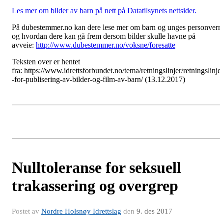
Les mer om bilder av barn på nett på Datatilsynets nettsider.
På dubestemmer.no kan dere lese mer om barn og unges personver
og hvordan dere kan gå frem dersom bilder skulle havne på
avveie:
http://www.dubestemmer.no/voksne/foresatte
Teksten over er hentet
fra: https://www.idrettsforbundet.no/tema/retningslinjer/retningslinj
-for-publisering-av-bilder-og-film-av-barn/ (13.12.2017)
Nulltoleranse for seksuell
trakassering og overgrep
Postet av
Nordre Holsnøy Idrettslag
den
9. des 2017