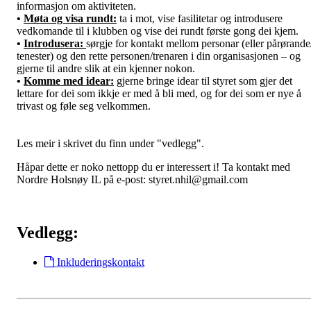
informasjon om aktiviteten.
•
Møta og visa rundt:
ta i mot, vise fasilitetar og introdusere
vedkomande til i klubben og vise dei rundt første gong dei kjem.
•
Introdusera:
sørgje for kontakt mellom personar (eller pårørande
tenester) og den rette personen/trenaren i din organisasjonen – og
gjerne til andre slik at ein kjenner nokon.
•
Komme med idear:
gjerne bringe idear til styret som gjer det
lettare for dei som ikkje er med å bli med, og for dei som er nye å
trivast og føle seg velkommen.
Les meir i skrivet du finn under "vedlegg".
Håpar dette er noko nettopp du er interessert i! Ta kontakt med
Nordre Holsnøy IL på e-post: styret.nhil@gmail.com
Vedlegg:
Inkluderingskontakt