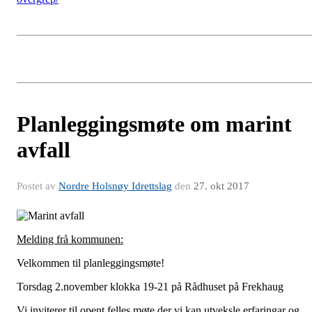
Planleggingsmøte om marint
avfall
Postet av
Nordre Holsnøy Idrettslag
den
27. okt 2017
Melding frå kommunen:
Velkommen til planleggingsmøte!
Torsdag 2.november klokka 19-21 på Rådhuset på Frekhaug
Vi inviterer til opent felles møte der vi kan utveksle erfaringar og