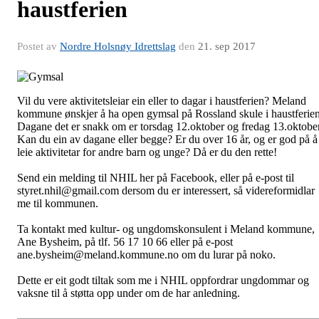
haustferien
Postet av
Nordre Holsnøy Idrettslag
den
21. sep 2017
Vil du vere aktivitetsleiar ein eller to dagar i haustferien? Meland
kommune ønskjer å ha open gymsal på Rossland skule i haustferien
Dagane det er snakk om er torsdag 12.oktober og fredag 13.oktober
Kan du ein av dagane eller begge? Er du over 16 år, og er god på å
leie aktivitetar for andre barn og unge? Då er du den rette!
Send ein melding til NHIL her på Facebook, eller på e-post til
styret.nhil@gmail.com dersom du er interessert, så videreformidlar
me til kommunen.
Ta kontakt med kultur- og ungdomskonsulent i Meland kommune,
Ane Bysheim, på tlf. 56 17 10 66 eller på e-post
ane.bysheim@meland.kommune.no om du lurar på noko.
Dette er eit godt tiltak som me i NHIL oppfordrar ungdommar og
vaksne til å støtta opp under om de har anledning.