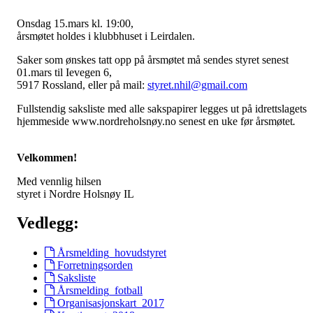
Onsdag 15.mars kl. 19:00,
årsmøtet holdes i klubbhuset i Leirdalen.
Saker som ønskes tatt opp på årsmøtet må sendes styret senest
01.mars til Ievegen 6,
5917 Rossland, eller på mail:
styret.nhil@gmail.com
Fullstendig saksliste med alle sakspapirer legges ut på idrettslagets
hjemmeside www.nordreholsnøy.no senest en uke før årsmøtet
.
Velkommen!
Med vennlig hilsen
styret i Nordre Holsnøy IL
Vedlegg:
Årsmelding_hovudstyret
Forretningsorden
Saksliste
Årsmelding_fotball
Organisasjonskart_2017