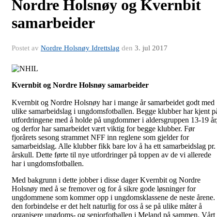
Nordre Holsnøy og Kvernbit
samarbeider
Postet av
Nordre Holsnøy Idrettslag
den
3. jul 2017
Kvernbit og Nordre Holsnøy samarbeider
Kvernbit og Nordre Holsnøy har i mange år samarbeidet godt med
ulike samarbeidslag i ungdomsfotballen. Begge klubber har kjent p
utfordringene med å holde på ungdommer i aldersgruppen 13-19 år
og derfor har samarbeidet vært viktig for begge klubber. Før
fjorårets sesong strammet NFF inn reglene som gjelder for
samarbeidslag. Alle klubber fikk bare lov å ha ett samarbeidslag pr.
årskull. Dette førte til nye utfordringer på toppen av de vi allerede
har i ungdomsfotballen.
Med bakgrunn i dette jobber i disse dager Kvernbit og Nordre
Holsnøy med å se fremover og for å sikre gode løsninger for
ungdommene som kommer opp i ungdomsklassene de neste årene. 
den forbindelse er det helt naturlig for oss å se på ulike måter å
organisere ungdoms- og seniorfotballen i Meland på sammen.
Vårt