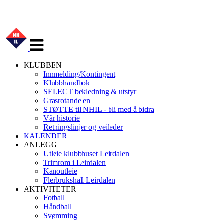
Veksle
navigasjon
KLUBBEN
Innmelding/Kontingent
Klubbhandbok
SELECT bekledning & utstyr
Grasrotandelen
STØTTE til NHIL - bli med å bidra
Vår historie
Retningslinjer og veileder
KALENDER
ANLEGG
Utleie klubbhuset Leirdalen
Trimrom i Leirdalen
Kanoutleie
Flerbrukshall Leirdalen
AKTIVITETER
Fotball
Håndball
Svømming