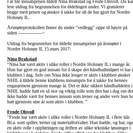
I år ble innsatsprisen tildelt Nina Brakstad og Frode Olsvoll. Du ka
lese utdrag fra begrunnelsen for tildelingen under. Vi gratulerer
begge med prisen og ønsker å takke for alt de har gjort for Nordre
Holsnøy IL.
Årsmøteprotokollen finner du under "vedlegg" oppe til høyre på
siden ---------------->
Utdrag fra begrunnelser for tildelte innsatspriser på årsmøtet i
Nordre Holsnøy IL 15.mars 2017:
Nina Brakstad
"Nina har vært aktiv i ulike roller i Nordre Holsnøy IL i mange år.
Hun har gjort en god innsats for å skape det håndballmiljøet vi har i
klubben i dag. Selv om Nina ikke lenger er aktiv i klubben ønsker
NHIL å tildele henne klubbens innsatspris for å takke for hennes
engasjement gjennom mange år. Det er ikke sikkert håndballdelen i
NHIL hadde hatt en så stor og viktig rolle som den har i dag om de
ikke hadde vært for hennes innsats som trener og andre verv hun h
hatt gjennom sine år som aktiv i klubben. "
Frode Olsvoll
"Frode har vært aktiv i ulike roller i Nordre Holsnøy IL i flere tiår.
Bl.a. som spiller, trener og materialforvalter. Han hadde, og har, og
en aktiv rolle i oppføringen og driften av ulike tekniske løsninger i