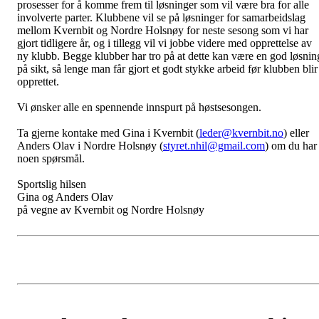
prosesser for å komme frem til løsninger som vil være bra for alle
involverte parter. Klubbene vil se på løsninger for samarbeidslag
mellom Kvernbit og Nordre Holsnøy for neste sesong som vi har
gjort tidligere år, og i tillegg vil vi jobbe videre med opprettelse av
ny klubb. Begge klubber har tro på at dette kan være en god løsnin
på sikt, så lenge man får gjort et godt stykke arbeid før klubben blir
opprettet.
Vi ønsker alle en spennende innspurt på høstsesongen.
Ta gjerne kontake med Gina i Kvernbit (
leder@kvernbit.no
)
eller
Anders Olav i Nordre Holsnøy (
styret.nhil@gmail.com
) om du har
noen spørsmål.
Sportslig hilsen
Gina og Anders Olav
på vegne av Kvernbit og Nordre Holsnøy