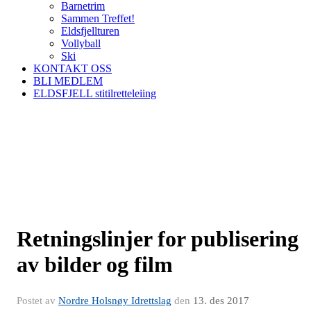
Barnetrim
Sammen Treffet!
Eldsfjellturen
Vollyball
Ski
KONTAKT OSS
BLI MEDLEM
ELDSFJELL stitilretteleiing
Retningslinjer for publisering
av bilder og film
Postet av
Nordre Holsnøy Idrettslag
den
13. des 2017