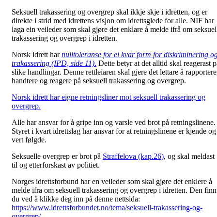
Seksuell trakassering og overgrep skal ikkje skje i idretten, og er
direkte i strid med idrettens visjon om idrettsglede for alle. NIF har
laga ein veileder som skal gjøre det enklare å melde ifrå om seksuel
trakassering og overgrep i idretten.
Norsk idrett har
nulltoleranse for ei kvar form for diskriminering o
trakassering (IPD, side 11)
.
Dette betyr at det alltid skal reagerast 
slike handlingar. Denne rettleiaren skal gjere det lettare å rapportere
handtere og reagere på seksuell trakassering og overgrep.
Norsk idrett har eigne retningsliner mot seksuell trakassering og
overgrep.
Alle har ansvar for å gripe inn og varsle ved brot på retningslinene.
Styret i kvart idrettslag har ansvar for at retningslinene er kjende og
vert følgde.
Seksuelle overgrep er brot på
Straffelova (kap.26)
, og skal meldast
til og etterforskast av politiet.
Norges idrettsforbund har en veileder som skal gjøre det enklere å
melde ifra om seksuell trakassering og overgrep i idretten. Den finn
du ved å klikke deg inn på denne nettsida:
https://www.idrettsforbundet.no/tema/seksuell-trakassering-og-
overgrep/