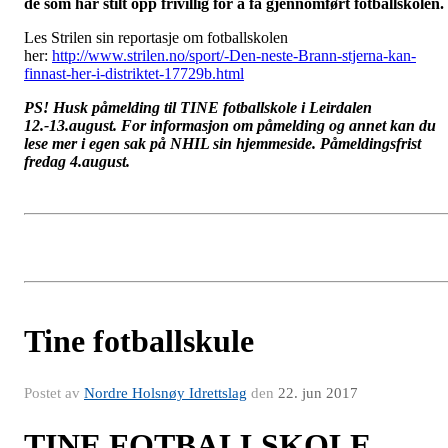
de som har stilt opp frivillig for å få gjennomført fotballskolen.
Les Strilen sin reportasje om fotballskolen
her:
http://www.strilen.no/sport/-Den-neste-Brann-stjerna-kan-
finnast-her-i-distriktet-17729b.html
PS! Husk påmelding til TINE fotballskole i Leirdalen
12.-13.august. For informasjon om påmelding og annet kan du
lese mer i egen sak på NHIL sin hjemmeside. Påmeldingsfrist
fredag 4.august.
Tine fotballskule
Postet av
Nordre Holsnøy Idrettslag
den
22. jun 2017
TINE FOTBALLSKOLE