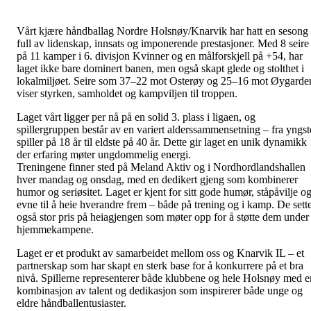
Vårt kjære håndballag Nordre Holsnøy/Knarvik har hatt en sesong
full av lidenskap, innsats og imponerende prestasjoner. Med 8 seire
på 11 kamper i 6. divisjon Kvinner og en målforskjell på +54, har
laget ikke bare dominert banen, men også skapt glede og stolthet i
lokalmiljøet. Seire som 37–22 mot Osterøy og 25–16 mot Øygarde
viser styrken, samholdet og kampviljen til troppen.
Laget vårt ligger per nå på en solid 3. plass i ligaen, og
spillergruppen består av en variert alderssammensetning – fra yngst
spiller på 18 år til eldste på 40 år. Dette gir laget en unik dynamikk
der erfaring møter ungdommelig energi.
Treningene finner sted på Meland Aktiv og i Nordhordlandshallen
hver mandag og onsdag, med en dedikert gjeng som kombinerer
humor og seriøsitet. Laget er kjent for sitt gode humør, ståpåvilje o
evne til å heie hverandre frem – både på trening og i kamp. De sett
også stor pris på heiagjengen som møter opp for å støtte dem under
hjemmekampene.
Laget er et produkt av samarbeidet mellom oss og Knarvik IL – et
partnerskap som har skapt en sterk base for å konkurrere på et bra
nivå. Spillerne representerer både klubbene og hele Holsnøy med e
kombinasjon av talent og dedikasjon som inspirerer både unge og
eldre håndballentusiaster.