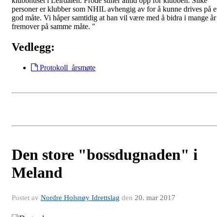
klubbhuset i Leirdalen. Frode stiller alltid opp for klubben. Slike
personer er klubber som NHIL avhengig av for å kunne drives på 
god måte. Vi håper samtidig at han vil være med å bidra i mange år
fremover på samme måte. "
Vedlegg:
Protokoll_årsmøte
Den store "bossdugnaden" i
Meland
Postet av
Nordre Holsnøy Idrettslag
den
20. mar 2017