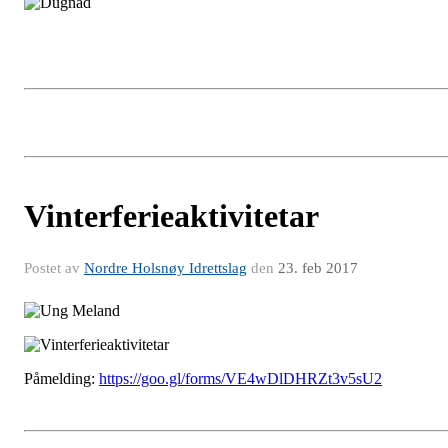
Vinterferieaktivitetar
Postet av
Nordre Holsnøy Idrettslag
den
23. feb 2017
Påmelding:
https://goo.gl/forms/VE4wDlDHRZt3v5sU2