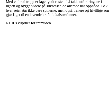
Med en bred tropp er laget godt rustet til å takle utfordringene i
ligaen og bygge videre på suksessen de allerede har oppnådd. Bak
hver seier står ikke bare spillerne, men også trenere og frivillige so
gjør laget til en levende kraft i lokalsamfunnet.
NHILs visjoner for fremtiden
Nordre Holsnøy Idrettslag er grunnlaget for mange av disse
suksesshistoriene. Gjennom tiår har NHIL vært en viktig del av
Holsnøys idrettsliv, kjent for sitt arbeid med utvikling og et sterkt
engasjement for fellesskapet. Et av de mest bemerkelsesverdige
talentene som har kommet fra klubben, er Marie Davidsen, som har
nådd profflivet og det norske landslaget – en inspirasjon for spillere
dag.
For å støtte både håndballen og andre idretter har NHIL nå påbegy
prosessen med å planlegge en ny flerbrukshall ved Leirdalen
idrettsanlegg. Dette prosjektet, som fortsatt er i startfasen, vil gi
bedre fasiliteter, løse utfordringer med halltid og legge til rette for
vekst i idretten.
NHIL står som et symbol på fellesskap og fremtidsoptimisme – en
klubb som binder folk sammen gjennom idrett og troen på at store
drømmer kan vokse frem, selv fra små steder.