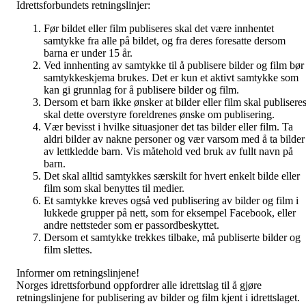
Idrettsforbundets retningslinjer:
Før bildet eller film publiseres skal det være innhentet
samtykke fra alle på bildet, og fra deres foresatte dersom
barna er under 15 år.
Ved innhenting av samtykke til å publisere bilder og film bør
samtykkeskjema brukes. Det er kun et aktivt samtykke som
kan gi grunnlag for å publisere bilder og film.
Dersom et barn ikke ønsker at bilder eller film skal publisere
skal dette overstyre foreldrenes ønske om publisering.
Vær bevisst i hvilke situasjoner det tas bilder eller film. Ta
aldri bilder av nakne personer og vær varsom med å ta bilder
av lettkledde barn. Vis måtehold ved bruk av fullt navn på
barn.
Det skal alltid samtykkes særskilt for hvert enkelt bilde eller
film som skal benyttes til medier.
Et samtykke kreves også ved publisering av bilder og film i
lukkede grupper på nett, som for eksempel Facebook, eller
andre nettsteder som er passordbeskyttet.
Dersom et samtykke trekkes tilbake, må publiserte bilder og
film slettes.
Informer om retningslinjene!
Norges idrettsforbund oppfordrer alle idrettslag til å gjøre
retningslinjene for publisering av bilder og film kjent i idrettslaget.