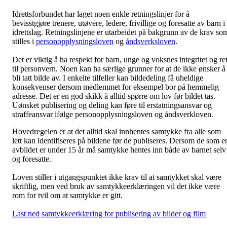
Idrettsforbundet har laget noen enkle retningslinjer for å
bevisstgjøre trenere, utøvere, ledere, frivillige og foresatte av barn i
idrettslag. Retningslinjene er utarbeidet på bakgrunn av de krav so
stilles i
personopplysningsloven
og
åndsverksloven
.
Det er viktig å ha respekt for barn, unge og voksnes integritet og ret
til personvern. Noen kan ha særlige grunner for at de ikke ønsker å
bli tatt bilde av. I enkelte tilfeller kan bildedeling få uheldige
konsekvenser dersom medlemmet for eksempel bor på hemmelig
adresse. Det er en god skikk å alltid spørre om lov før bildet tas.
Uønsket publisering og deling kan føre til erstatningsansvar og
straffeansvar ifølge personopplysningsloven og åndsverkloven.
Hovedregelen er at det alltid skal innhentes samtykke fra alle som
lett kan identifiseres på bildene før de publiseres. Dersom de som e
avbildet er under 15 år må samtykke hentes inn både av barnet selv
og foresatte.
Loven stiller i utgangspunktet ikke krav til at samtykket skal være
skriftlig, men ved bruk av samtykkeerklæringen vil det ikke være
rom for tvil om at samtykke er gitt.
Last ned samtykkeerklæring for publisering av bilder og film