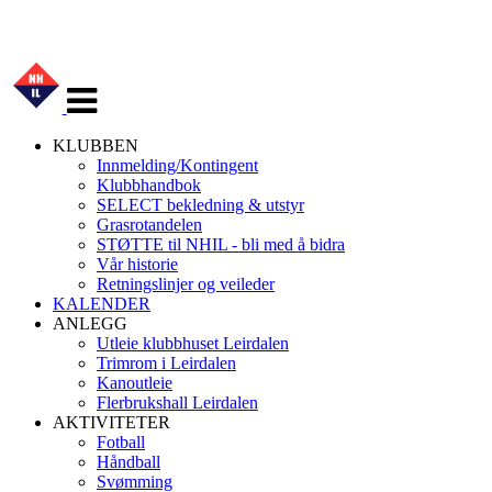
Veksle
navigasjon
KLUBBEN
Innmelding/Kontingent
Klubbhandbok
SELECT bekledning & utstyr
Grasrotandelen
STØTTE til NHIL - bli med å bidra
Vår historie
Retningslinjer og veileder
KALENDER
ANLEGG
Utleie klubbhuset Leirdalen
Trimrom i Leirdalen
Kanoutleie
Flerbrukshall Leirdalen
AKTIVITETER
Fotball
Håndball
Svømming