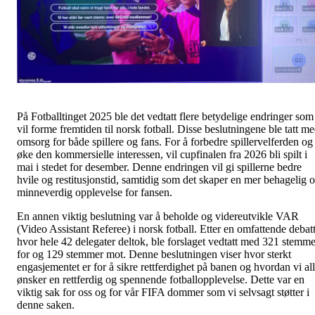
På Fotballtinget 2025 ble det vedtatt flere betydelige endringer som
vil forme fremtiden til norsk fotball. Disse beslutningene ble tatt m
omsorg for både spillere og fans. For å forbedre spillervelferden og
øke den kommersielle interessen, vil cupfinalen fra 2026 bli spilt i
mai i stedet for desember. Denne endringen vil gi spillerne bedre
hvile og restitusjonstid, samtidig som det skaper en mer behagelig 
minneverdig opplevelse for fansen.
En annen viktig beslutning var å beholde og videreutvikle VAR
(Video Assistant Referee) i norsk fotball. Etter en omfattende debatt
hvor hele 42 delegater deltok, ble forslaget vedtatt med 321 stemme
for og 129 stemmer mot. Denne beslutningen viser hvor sterkt
engasjementet er for å sikre rettferdighet på banen og hvordan vi al
ønsker en rettferdig og spennende fotballopplevelse. Dette var en
viktig sak for oss og for vår FIFA dommer som vi selvsagt støtter i
denne saken.