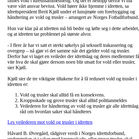
finnes vold i idrettssammenheng. Og det er nettopp derfor vi må
være vårt ansvar bevisst. Vold hører ikke hjemme i idretten, sa
idrettspresident Berit Kjøll under et lunsjmøte om forebygging og
håndtering av vold og trusler – arrangert av Norges Fotballforbund.
Hun var klar på at idretten må bli bedre og løfte seg i dette arbeidet,
og at idretten tar problemet på største alvor.
- I flere år har vi satt et sterkt søkelys på seksuell trakassering og
overgrep – nå gjør vi det samme når det gjelder vold og trusler.
Derfor har vi laget en veileder der idrettslag og deres medlemmer få
vite hva de skal gjøre dersom noen blir utsatt for vold eller trusler,
sier Kjøll.
Kjøll sier de tre viktigste tiltakene for å få redusert vold og trusler i
idretten er:
Vold og trusler skal alltid få en konsekvens.
Kroppsskade og grove trusler skal alltid politianmeldes
Veilederen for håndtering av vold og trusler gir alle idrettslag
råd om hvordan saker skal håndteres
Les veilederen mot vold og trusler i idretten
Håvard B. Øvregård, rådgiver verdi i Norges idrettsforbund,
understreker at i saker med kroppsskade, eller grove trusler, skal