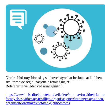
Nordre Holsnøy Idrettslag sitt hovedstyre har besluttet at klubben
skal forholde seg til nasjonale retningslinjer.
Refererer til veileder ved arrangement:
https://www.helsedirektoratet.no/veiledere/koronavirus/idrett-kultur
fornoyelsesparker-og-frivillige-organisasjoner#treninger-og-annen-
organisert-idrettsaktivitet-kan-gjennomfores