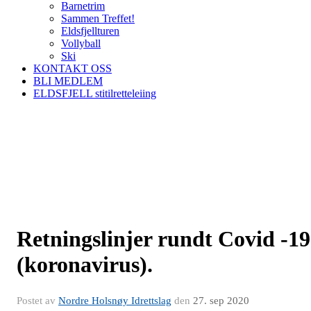
Barnetrim
Sammen Treffet!
Eldsfjellturen
Vollyball
Ski
KONTAKT OSS
BLI MEDLEM
ELDSFJELL stitilretteleiing
Retningslinjer rundt Covid -19
(koronavirus).
Postet av
Nordre Holsnøy Idrettslag
den
27. sep 2020