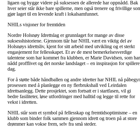
ligaen og bygge videre på suksessen de allerede har oppnådd. Bak
hver seier står ikke bare spillerne, men også trenere og frivillige so
gjør laget til en levende kraft i lokalsamfunnet.
NHILs visjoner for fremtiden
Nordre Holsnøy Idrettslag er grunnlaget for mange av disse
suksesshistoriene. Gjennom tiår har NHIL vært en viktig del av
Holsnøys idrettsliv, kjent for sitt arbeid med utvikling og et sterkt
engasjement for fellesskapet. Et av de mest bemerkelsesverdige
talentene som har kommet fra klubben, er Marie Davidsen, som har
nådd profflivet og det norske landslaget – en inspirasjon for spillere
dag.
For å støtte både håndballen og andre idretter har NHIL nå påbegy
prosessen med å planlegge en ny flerbrukshall ved Leirdalen
idrettsanlegg. Dette prosjektet, som fortsatt er i startfasen, vil gi
bedre fasiliteter, løse utfordringer med halltid og legge til rette for
vekst i idretten.
NHIL står som et symbol på fellesskap og fremtidsoptimisme – en
klubb som binder folk sammen gjennom idrett og troen på at store
drømmer kan vokse frem, selv fra små steder.