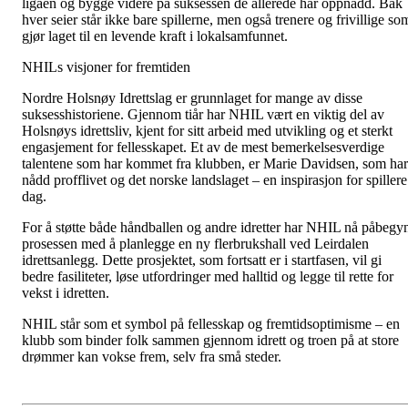
ligaen og bygge videre på suksessen de allerede har oppnådd. Bak
hver seier står ikke bare spillerne, men også trenere og frivillige so
gjør laget til en levende kraft i lokalsamfunnet.
NHILs visjoner for fremtiden
Nordre Holsnøy Idrettslag er grunnlaget for mange av disse
suksesshistoriene. Gjennom tiår har NHIL vært en viktig del av
Holsnøys idrettsliv, kjent for sitt arbeid med utvikling og et sterkt
engasjement for fellesskapet. Et av de mest bemerkelsesverdige
talentene som har kommet fra klubben, er Marie Davidsen, som har
nådd profflivet og det norske landslaget – en inspirasjon for spillere
dag.
For å støtte både håndballen og andre idretter har NHIL nå påbegy
prosessen med å planlegge en ny flerbrukshall ved Leirdalen
idrettsanlegg. Dette prosjektet, som fortsatt er i startfasen, vil gi
bedre fasiliteter, løse utfordringer med halltid og legge til rette for
vekst i idretten.
NHIL står som et symbol på fellesskap og fremtidsoptimisme – en
klubb som binder folk sammen gjennom idrett og troen på at store
drømmer kan vokse frem, selv fra små steder.