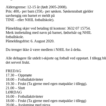
Aldersgrense: 12-15 år (født 2005-2008).
Pris: 400,- per barn (350,- per søsken. Søskenrabatt gjelder
uavhengig om barnet er meldt på
TINE - eller NHIL fotballskole).
Påmelding skjer ved betaling til kontonr: 3632 07 15754.
Merk innbetaling med navn på barnet, fødselsår og NHIL
fotballskole.
Påmeldingsfrist: 6. August 2020.
Du trenger ikke å være medlem i NHIL for å delta.
Alle deltagere får utdelt t-skjorte og fotball ved oppstart. I tillegg bli
det servert frukt.
FREDAG
17.30 – Oppmøte
18.00 – Fotballaktiviteter
19.30 – Frukt (Ta gjerne med egen matpakke i tillegg).
21.00 – Slutt
LØRDAG
16.00 – Fotballaktiviteter
18.00 – Frukt (Ta gjerne med egen matpakke i tillegg)
20.00 – Avslutning med pizza