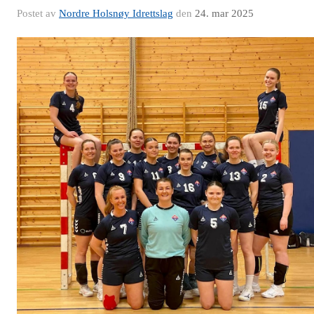
Postet av
Nordre Holsnøy Idrettslag
den
24. mar 2025