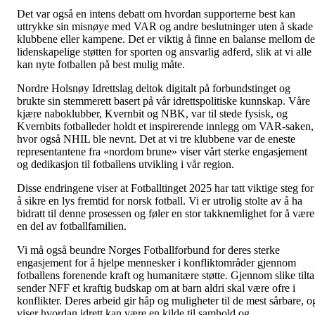
Det var også en intens debatt om hvordan supporterne best kan
uttrykke sin misnøye med VAR og andre beslutninger uten å skade
klubbene eller kampene. Det er viktig å finne en balanse mellom d
lidenskapelige støtten for sporten og ansvarlig adferd, slik at vi alle
kan nyte fotballen på best mulig måte.
Nordre Holsnøy Idrettslag deltok digitalt på forbundstinget og
brukte sin stemmerett basert på vår idrettspolitiske kunnskap. Våre
kjære naboklubber, Kvernbit og NBK, var til stede fysisk, og
Kvernbits fotballeder holdt et inspirerende innlegg om VAR-saken,
hvor også NHIL ble nevnt. Det at vi tre klubbene var de eneste
representantene fra «nordom brune» viser vårt sterke engasjement
og dedikasjon til fotballens utvikling i vår region.
Disse endringene viser at Fotballtinget 2025 har tatt viktige steg for
å sikre en lys fremtid for norsk fotball. Vi er utrolig stolte av å ha
bidratt til denne prosessen og føler en stor takknemlighet for å være
en del av fotballfamilien.
Vi må også beundre Norges Fotballforbund for deres sterke
engasjement for å hjelpe mennesker i konfliktområder gjennom
fotballens forenende kraft og humanitære støtte. Gjennom slike tilt
sender NFF et kraftig budskap om at barn aldri skal være ofre i
konflikter. Deres arbeid gir håp og muligheter til de mest sårbare, o
viser hvordan idrett kan være en kilde til samhold og