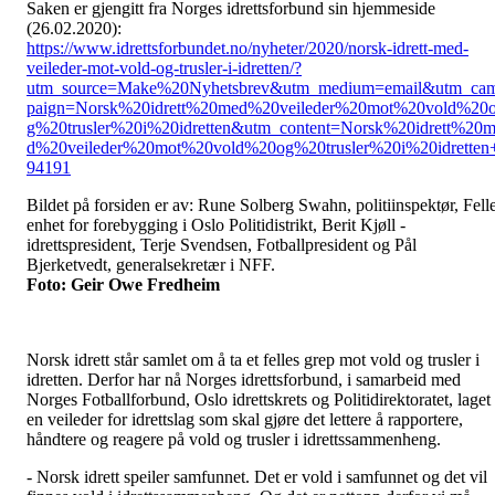
Saken er gjengitt fra Norges idrettsforbund sin hjemmeside
(26.02.2020):
https://www.idrettsforbundet.no/nyheter/2020/norsk-idrett-med-
veileder-mot-vold-og-trusler-i-idretten/?
utm_source=Make%20Nyhetsbrev&utm_medium=email&utm_ca
paign=Norsk%20idrett%20med%20veileder%20mot%20vold%20
g%20trusler%20i%20idretten&utm_content=Norsk%20idrett%20
d%20veileder%20mot%20vold%20og%20trusler%20i%20idretten
94191
Bildet på forsiden er av: Rune Solberg Swahn, politiinspektør, Fell
enhet for forebygging i Oslo Politidistrikt, Berit Kjøll -
idrettspresident, Terje Svendsen, Fotballpresident og Pål
Bjerketvedt, generalsekretær i NFF.
Foto: Geir Owe Fredheim
Norsk idrett står samlet om å ta et felles grep mot vold og trusler i
idretten. Derfor har nå Norges idrettsforbund, i samarbeid med
Norges Fotballforbund, Oslo idrettskrets og Politidirektoratet, laget
en veileder for idrettslag som skal gjøre det lettere å rapportere,
håndtere og reagere på vold og trusler i idrettssammenheng.
- Norsk idrett speiler samfunnet. Det er vold i samfunnet og det vil