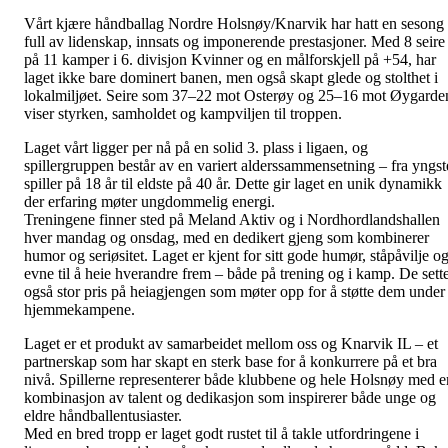
Vårt kjære håndballag Nordre Holsnøy/Knarvik har hatt en sesong
full av lidenskap, innsats og imponerende prestasjoner. Med 8 seire
på 11 kamper i 6. divisjon Kvinner og en målforskjell på +54, har
laget ikke bare dominert banen, men også skapt glede og stolthet i
lokalmiljøet. Seire som 37–22 mot Osterøy og 25–16 mot Øygarde
viser styrken, samholdet og kampviljen til troppen.
Laget vårt ligger per nå på en solid 3. plass i ligaen, og
spillergruppen består av en variert alderssammensetning – fra yngst
spiller på 18 år til eldste på 40 år. Dette gir laget en unik dynamikk
der erfaring møter ungdommelig energi.
Treningene finner sted på Meland Aktiv og i Nordhordlandshallen
hver mandag og onsdag, med en dedikert gjeng som kombinerer
humor og seriøsitet. Laget er kjent for sitt gode humør, ståpåvilje o
evne til å heie hverandre frem – både på trening og i kamp. De sett
også stor pris på heiagjengen som møter opp for å støtte dem under
hjemmekampene.
Laget er et produkt av samarbeidet mellom oss og Knarvik IL – et
partnerskap som har skapt en sterk base for å konkurrere på et bra
nivå. Spillerne representerer både klubbene og hele Holsnøy med e
kombinasjon av talent og dedikasjon som inspirerer både unge og
eldre håndballentusiaster.
Med en bred tropp er laget godt rustet til å takle utfordringene i