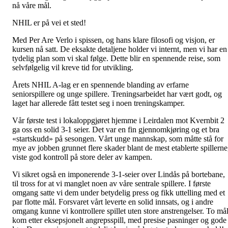
nå våre mål.
NHIL er på vei et sted!
Med Per Are Verlo i spissen, og hans klare filosofi og visjon, er
kursen nå satt. De eksakte detaljene holder vi internt, men vi har en
tydelig plan som vi skal følge. Dette blir en spennende reise, som
selvfølgelig vil kreve tid for utvikling.
Årets NHIL A-lag er en spennende blanding av erfarne
seniorspillere og unge spillere. Treningsarbeidet har vært godt, og
laget har allerede fått testet seg i noen treningskamper.
Vår første test i lokaloppgjøret hjemme i Leirdalen mot Kvernbit 2
ga oss en solid 3-1 seier. Det var en fin gjennomkjøring og et bra
«startskudd» på sesongen. Vårt unge mannskap, som måtte stå for
mye av jobben grunnet flere skader blant de mest etablerte spillerne
viste god kontroll på store deler av kampen.
Vi sikret også en imponerende 3-1-seier over Lindås på bortebane,
til tross for at vi manglet noen av våre sentrale spillere. I første
omgang satte vi dem under betydelig press og fikk uttelling med et
par flotte mål. Forsvaret vårt leverte en solid innsats, og i andre
omgang kunne vi kontrollere spillet uten store anstrengelser. To må
kom etter eksepsjonelt angrepsspill, med presise pasninger og gode