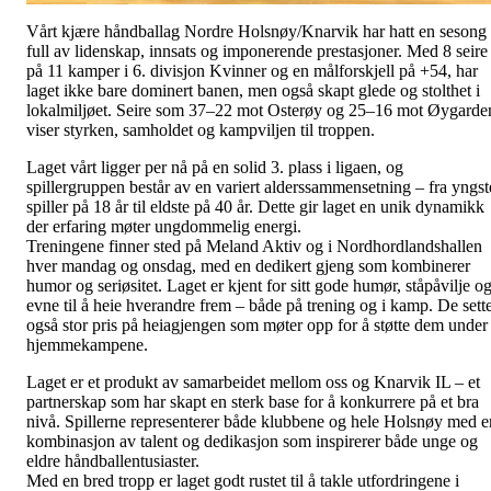
Vårt kjære håndballag Nordre Holsnøy/Knarvik har hatt en sesong
full av lidenskap, innsats og imponerende prestasjoner. Med 8 seire
på 11 kamper i 6. divisjon Kvinner og en målforskjell på +54, har
laget ikke bare dominert banen, men også skapt glede og stolthet i
lokalmiljøet. Seire som 37–22 mot Osterøy og 25–16 mot Øygarde
viser styrken, samholdet og kampviljen til troppen.
Laget vårt ligger per nå på en solid 3. plass i ligaen, og
spillergruppen består av en variert alderssammensetning – fra yngst
spiller på 18 år til eldste på 40 år. Dette gir laget en unik dynamikk
der erfaring møter ungdommelig energi.
Treningene finner sted på Meland Aktiv og i Nordhordlandshallen
hver mandag og onsdag, med en dedikert gjeng som kombinerer
humor og seriøsitet. Laget er kjent for sitt gode humør, ståpåvilje o
evne til å heie hverandre frem – både på trening og i kamp. De sett
også stor pris på heiagjengen som møter opp for å støtte dem under
hjemmekampene.
Laget er et produkt av samarbeidet mellom oss og Knarvik IL – et
partnerskap som har skapt en sterk base for å konkurrere på et bra
nivå. Spillerne representerer både klubbene og hele Holsnøy med e
kombinasjon av talent og dedikasjon som inspirerer både unge og
eldre håndballentusiaster.
Med en bred tropp er laget godt rustet til å takle utfordringene i