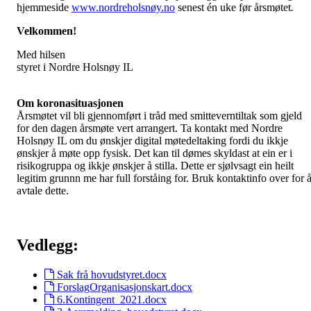
hjemmeside
www.nordreholsnøy.no
senest én uke før årsmøtet
.
Velkommen
!
Med hilsen
styret i Nordre Holsnøy IL
Om koronasituasjonen
Årsmøtet vil bli gjennomført i tråd med smitteverntiltak som gjeld
for den dagen årsmøte vert arrangert. Ta kontakt med Nordre
Holsnøy IL om du ønskjer digital møtedeltaking fordi du ikkje
ønskjer å møte opp fysisk. Det kan til dømes skyldast at ein er i
risikogruppa og ikkje ønskjer å stilla. Dette er sjølvsagt ein heilt
legitim grunnn me har full forståing for. Bruk kontaktinfo over for 
avtale dette.
Vedlegg:
Sak frå hovudstyret.docx
ForslagOrganisasjonskart.docx
6.Kontingent_2021.docx