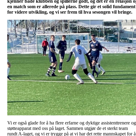
kjenner både klubben og spillerne godt, og det er en relasjon o
en match som er allerede på plass. Dette gir et solid fundament
for videre utvikling, og vi ser frem til hva sesongen vil bringe.
Vi er også glade for å ha flere erfarne og dyktige assistenttrenere og
støtteapparat med oss på laget. Sammen utgjør de et sterkt team
rundt A-laget, og vi er trygge på at vi har det rette mannskapet for å