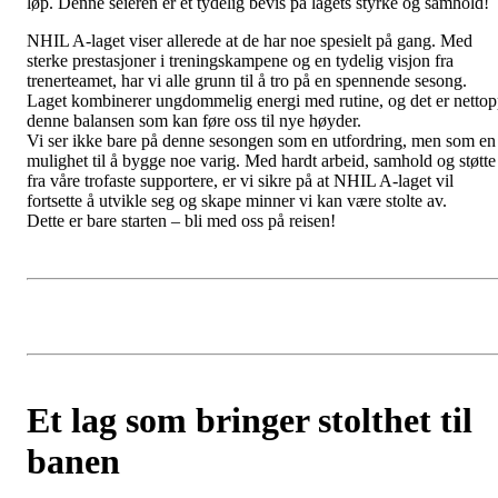
løp. Denne seieren er et tydelig bevis på lagets styrke og samhold!
NHIL A-laget viser allerede at de har noe spesielt på gang. Med
sterke prestasjoner i treningskampene og en tydelig visjon fra
trenerteamet, har vi alle grunn til å tro på en spennende sesong.
Laget kombinerer ungdommelig energi med rutine, og det er netto
denne balansen som kan føre oss til nye høyder.
Vi ser ikke bare på denne sesongen som en utfordring, men som en
mulighet til å bygge noe varig. Med hardt arbeid, samhold og støtte
fra våre trofaste supportere, er vi sikre på at NHIL A-laget vil
fortsette å utvikle seg og skape minner vi kan være stolte av.
Dette er bare starten – bli med oss på reisen!
Et lag som bringer stolthet til
banen