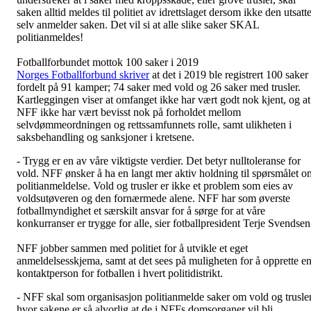
saken alltid meldes til politiet av idrettslaget dersom ikke den utsatt
selv anmelder saken. Det vil si at alle slike saker SKAL
politianmeldes!
Fotballforbundet mottok 100 saker i 2019
Norges Fotballforbund skriver
at det i 2019 ble registrert 100 saker
fordelt på 91 kamper; 74 saker med vold og 26 saker med trusler.
Kartleggingen viser at omfanget ikke har vært godt nok kjent, og at
NFF ikke har vært bevisst nok på forholdet mellom
selvdømmeordningen og rettssamfunnets rolle, samt ulikheten i
saksbehandling og sanksjoner i kretsene.
- Trygg er en av våre viktigste verdier. Det betyr nulltoleranse for
vold. NFF ønsker å ha en langt mer aktiv holdning til spørsmålet o
politianmeldelse. Vold og trusler er ikke et problem som eies av
voldsutøveren og den fornærmede alene. NFF har som øverste
fotballmyndighet et særskilt ansvar for å sørge for at våre
konkurranser er trygge for alle, sier fotballpresident Terje Svendsen
NFF jobber sammen med politiet for å utvikle et eget
anmeldelsesskjema, samt at det sees på muligheten for å opprette e
kontaktperson for fotballen i hvert politidistrikt.
- NFF skal som organisasjon politianmelde saker om vold og trusle
hvor sakene er så alvorlig at de i NFFs domsorganer vil bli