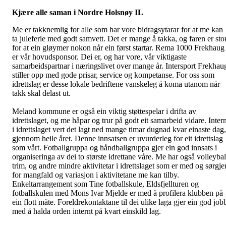
Kjære alle saman i Nordre Holsnøy IL
Me er takknemlig for alle som har vore bidragsytarar for at me kan
ta juleferie med godt samvett. Det er mange å takka, og faren er sto
for at ein gløymer nokon når ein først startar. Rema 1000 Frekhaug
er vår hovudsponsor. Dei er, og har vore, vår viktigaste
samarbeidspartnar i næringslivet over mange år. Intersport Frekhau
stiller opp med gode prisar, service og kompetanse. For oss som
idrettslag er desse lokale bedriftene vanskeleg å koma utanom når
takk skal delast ut.
Meland kommune er også ein viktig støttespelar i drifta av
idrettslaget, og me håpar og trur på godt eit samarbeid vidare. Intern
i idrettslaget vert det lagt ned mange timar dugnad kvar einaste dag,
gjennom heile året. Denne innsatsen er uvurderleg for eit idrettslag
som vårt. Fotballgruppa og håndballgruppa gjer ein god innsats i
organiseringa av dei to største idrettane våre. Me har også volleybal
trim, og andre mindre aktivitetar i idrettslaget som er med og sørgje
for mangfald og variasjon i aktivitetane me kan tilby.
Enkeltarrangement som Tine fotballskule, Eldsfjellturen og
fotballskulen med Mons Ivar Mjelde er med å profilera klubben på
ein flott måte. Foreldrekontaktane til dei ulike laga gjer ein god job
med å halda orden internt på kvart einskild lag.