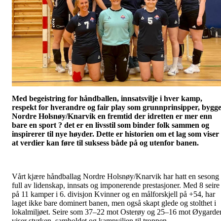
Med begeistring for håndballen, innsatsvilje i hver kamp,
respekt for hverandre og fair play som grunnprinsipper, bygg
Nordre Holsnøy/Knarvik en fremtid der idretten er mer enn
bare en sport ? det er en livsstil som binder folk sammen og
inspirerer til nye høyder. Dette er historien om et lag som viser
at verdier kan føre til suksess både på og utenfor banen.
Vårt kjære håndballag Nordre Holsnøy/Knarvik har hatt en sesong
full av lidenskap, innsats og imponerende prestasjoner. Med 8 seire
på 11 kamper i 6. divisjon Kvinner og en målforskjell på +54, har
laget ikke bare dominert banen, men også skapt glede og stolthet i
lokalmiljøet. Seire som 37–22 mot Osterøy og 25–16 mot Øygarde
viser styrken, samholdet og kampviljen til troppen.