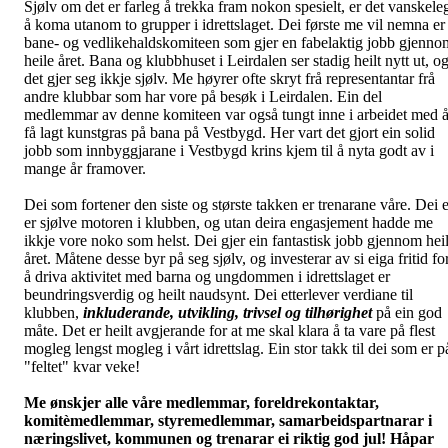
Sjølv om det er farleg å trekka fram nokon spesielt, er det vanskele
å koma utanom to grupper i idrettslaget. Dei første me vil nemna er
bane- og vedlikehaldskomiteen som gjer en fabelaktig jobb gjenno
heile året. Bana og klubbhuset i Leirdalen ser stadig heilt nytt ut, o
det gjer seg ikkje sjølv. Me høyrer ofte skryt frå representantar frå
andre klubbar som har vore på besøk i Leirdalen. Ein del
medlemmar av denne komiteen var også tungt inne i arbeidet med 
få lagt kunstgras på bana på Vestbygd. Her vart det gjort ein solid
jobb som innbyggjarane i Vestbygd krins kjem til å nyta godt av i
mange år framover.
Dei som fortener den siste og største takken er trenarane våre. Dei e
er sjølve motoren i klubben, og utan deira engasjement hadde me
ikkje vore noko som helst. Dei gjer ein fantastisk jobb gjennom hei
året. Måtene desse byr på seg sjølv, og investerar av si eiga fritid fo
å driva aktivitet med barna og ungdommen i idrettslaget er
beundringsverdig og heilt naudsynt. Dei etterlever verdiane til
klubben,
inkluderande, utvikling, trivsel og tilhørighet
på ein god
måte. Det er heilt avgjerande for at me skal klara å ta vare på flest
mogleg lengst mogleg i vårt idrettslag. Ein stor takk til dei som er p
"feltet" kvar veke!
Me ønskjer alle våre medlemmar, foreldrekontaktar,
komitèmedlemmar, styremedlemmar, samarbeidspartnarar i
næringslivet, kommunen og trenarar ei riktig god jul! Håpar