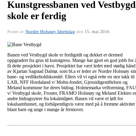
Kunstgressbanen ved Vestbygd
skole er ferdig
Postet av
Nordre Holsnøy Idrettslag
den
15. mai 2016
Banen ved Vestbygd skole er ferdigstilt og dekket er dermed
oppgradert fra grus til kunstgress. Mange har gjort en god jobb for 
få dette prosjektet i havn. Prosjektet har vært ledet med stødig hånd
av Kjartan Sagstad Dalstø, som bl.a er leder av Nordre Holsnøy sin
bane- og vedlikeholdskomité. Ellers vil vi også rette en stor takk til
LAB, NFF Hordaland v/ Mohn-fondet, Gjensidigestiftelsen og
Meland kommune for deres bidrag. Holmemarka velforening, FAU
v/ Vestbygd skole, Froster, FRAMO Holsnøy og Meland Elektro e
andre bidragsytere fra lokalmiljøet. Banen vil være et løft for
lokalsamfunnet, og forhåpentligvis være med på å fremme aktivitet
blant barn og unge i mange år fremover.