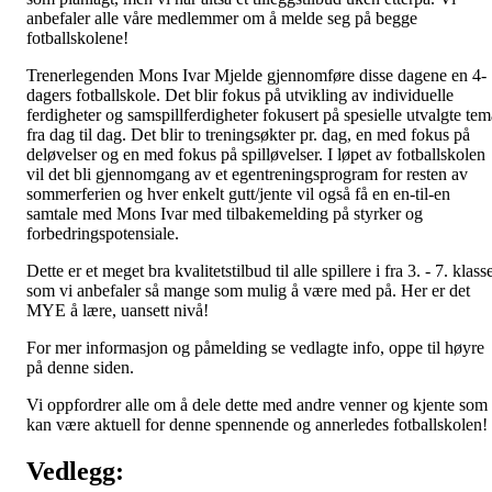
anbefaler alle våre medlemmer om å melde seg på begge
fotballskolene!
Trenerlegenden Mons Ivar Mjelde gjennomføre disse dagene en 4-
dagers fotballskole. Det blir fokus på utvikling av individuelle
ferdigheter og samspillferdigheter fokusert på spesielle utvalgte tem
fra dag til dag. Det blir to treningsøkter pr. dag, en med fokus på
deløvelser og en med fokus på spilløvelser. I løpet av fotballskolen
vil det bli gjennomgang av et egentreningsprogram for resten av
sommerferien og hver enkelt gutt/jente vil også få en en-til-en
samtale med Mons Ivar med tilbakemelding på styrker og
forbedringspotensiale.
Dette er et meget bra kvalitetstilbud til alle spillere i fra 3. - 7. klass
som vi anbefaler så mange som mulig å være med på. Her er det
MYE å lære, uansett nivå!
For mer informasjon og påmelding se vedlagte info, oppe til høyre
på denne siden.
Vi oppfordrer alle om å dele dette med andre venner og kjente som
kan være aktuell for denne spennende og annerledes fotballskolen!
Vedlegg: