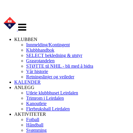
Veksle
navigasjon
KLUBBEN
Innmelding/Kontingent
Klubbhandbok
SELECT bekledning & utstyr
Grasrotandelen
STØTTE til NHIL - bli med å bidra
Vår historie
Retningslinjer og veileder
KALENDER
ANLEGG
Utleie klubbhuset Leirdalen
Trimrom i Leirdalen
Kanoutleie
Flerbrukshall Leirdalen
AKTIVITETER
Fotball
Håndball
Svømming