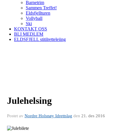
Barnetrim
Sammen Treffet!
Eldsfjellturen
Vollyball
Ski
KONTAKT OSS
BLI MEDLEM
ELDSFJELL stitilretteleiing
Julehelsing
Postet av
Nordre Holsnøy Idrettslag
den
21. des 2016