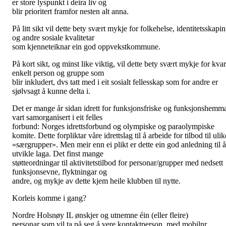
er store lyspunkt i deira liv og
blir prioritert framfor nesten alt
anna.
På litt sikt vil dette bety svært mykje for folkehelse, identitetsskapi
og andre sosiale kvalitetar
som kjenneteiknar ein god oppvekstkommune.
På kort sikt, og minst like viktig, vil dette bety svært mykje for kvar
enkelt person og gruppe som
blir inkludert, dvs tatt med i eit sosialt fellesskap som for andre er
sjølvsagt å kunne delta i.
Det er mange år sidan idrett for funksjonsfriske og funksjonshemm
vart samorganisert i eit felles
forbund: Norges idrettsforbund og olympiske og paraolympiske
komite. Dette forpliktar våre idrettslag til å arbeide for tilbod til ulik
«særgrupper». Men meir enn ei plikt er dette ein god anledning til å
utvikle laga. Det finst mange
støtteordningar til aktivitetstilbod for personar/grupper med nedsett
funksjonsevne, flyktningar og
andre, og mykje av dette kjem heile klubben til nytte.
Korleis komme i gang?
Nordre Holsnøy IL ønskjer og utnemne éin (eller fleire)
personar som vil ta på seg å vere kontaktperson, med mobilnr,