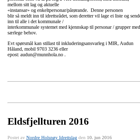
mellom sitt lag og aktuelle
«instansar» og enkeltpersonar/pårørande.
Denne personen
blir så meldt inn til idrettsrådet, som deretter vil lage ei liste og send
inn til alle i det kommunale /
interkommunale systemet med kjennskap til personar / grupper me
særlege behov.
Evt spørsmål kan stillast til inkluderingsansvarleg i MIR, Audun
Håland, mobil 9703 3236 eller
epost: audun@munnhola.no .
Eldsfjellturen 2016
Postet av
Nordre Holsnøy Idrettslag
den
10. jun 2016