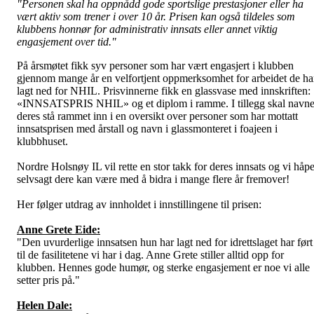
"
Personen skal ha oppnådd gode sportslige prestasjoner eller ha
vært aktiv som trener i over 10 år. Prisen kan også tildeles som
klubbens honnør for administrativ innsats eller annet viktig
engasjement over tid."
På årsmøtet fikk syv personer som har vært engasjert i klubben
gjennom mange år en velfortjent oppmerksomhet for arbeidet de ha
lagt ned for NHIL. Prisvinnerne fikk en glassvase med innskriften:
«INNSATSPRIS NHIL» og et diplom i ramme. I tillegg skal navne
deres stå rammet inn i en oversikt over personer som har mottatt
innsatsprisen med årstall og navn i glassmonteret i foajeen i
klubbhuset.
Nordre Holsnøy IL vil rette en stor takk for deres innsats og vi håpe
selvsagt dere kan være med å bidra i mange flere år fremover!
Her følger utdrag av innholdet i innstillingene til prisen:
Anne Grete Eide:
"
Den uvurderlige innsatsen hun har lagt ned for idrettslaget har ført
til de fasilitetene vi har i dag. Anne Grete stiller alltid opp for
klubben. Hennes gode humør, og sterke engasjement er noe vi alle
setter pris på."
Helen Dale: