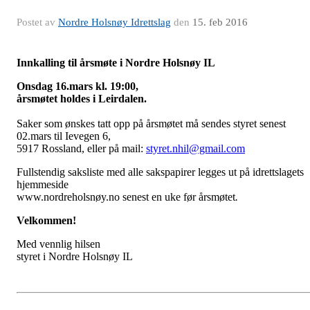
Postet av
Nordre Holsnøy Idrettslag
den
15. feb 2016
Innkalling til årsmøte i Nordre Holsnøy IL
Onsdag 16.mars kl. 19:00,
årsmøtet holdes i Leirdalen.
Saker som ønskes tatt opp på årsmøtet må sendes styret senest
02.mars til Ievegen 6,
5917 Rossland, eller på mail:
styret.nhil@gmail.com
Fullstendig saksliste med alle sakspapirer legges ut på idrettslagets
hjemmeside
www.nordreholsnøy.no senest en uke før årsmøtet
.
Velkommen!
Med vennlig hilsen
styret i Nordre Holsnøy IL