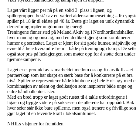
Laget vårt ligger per nå på en solid 3. plass i ligaen, og
spillergruppen består av en variert alderssammensetning – fra yngst
spiller på 18 år til eldste på 40 år. Dette gir laget en unik dynamikk
der erfaring møter ungdommelig energi.
Treningene finner sted på Meland Aktiv og i Nordhordlandshallen
hver mandag og onsdag, med en dedikert gjeng som kombinerer
humor og seriøsitet. Laget er kjent for sitt gode humør, ståpåvilje o
evne til å heie hverandre frem – både på trening og i kamp. De sett
også stor pris på heiagjengen som møter opp for å støtte dem under
hjemmekampene.
Laget er et produkt av samarbeidet mellom oss og Knarvik IL – et
partnerskap som har skapt en sterk base for å konkurrere på et bra
nivå. Spillerne representerer både klubbene og hele Holsnøy med e
kombinasjon av talent og dedikasjon som inspirerer både unge og
eldre håndballentusiaster.
Med en bred tropp er laget godt rustet til å takle utfordringene i
ligaen og bygge videre på suksessen de allerede har oppnådd. Bak
hver seier står ikke bare spillerne, men også trenere og frivillige so
gjør laget til en levende kraft i lokalsamfunnet.
NHILs visjoner for fremtiden
Nordre Holsnøy Idrettslag er grunnlaget for mange av disse