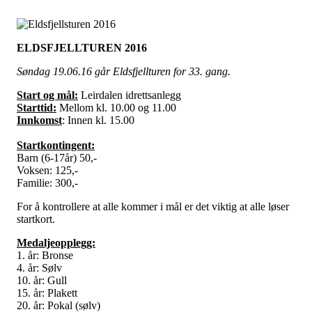
ELDSFJELLTUREN 2016
Søndag 19.06.16 går Eldsfjellturen for 33. gang.
Start og mål:
Leirdalen idrettsanlegg
Starttid:
Mellom kl. 10.00 og 11.00
Innkomst
: Innen kl. 15.00
Startkontingent:
Barn (6-17år) 50,-
Voksen: 125,-
Familie: 300,-
For å kontrollere at alle kommer i mål er det viktig at alle løser
startkort.
Medaljeopplegg:
1. år: Bronse
4. år: Sølv
10. år: Gull
15. år: Plakett
20. år: Pokal (sølv)