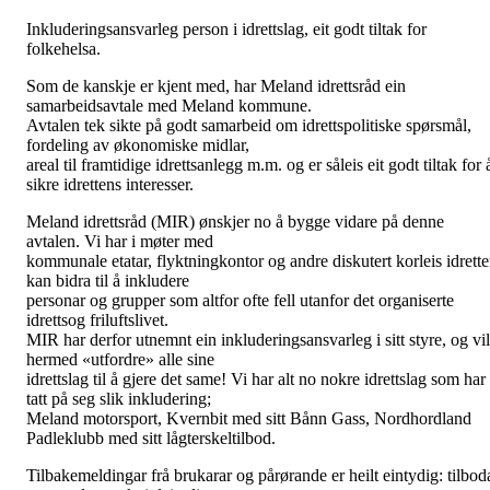
Inkluderingsansvarleg person i idrettslag, eit godt tiltak for
folkehelsa.
Som de kanskje er kjent med, har Meland idrettsråd ein
samarbeidsavtale med Meland kommune.
Avtalen tek sikte på godt samarbeid om idrettspolitiske spørsmål,
fordeling av økonomiske midlar,
areal til framtidige idrettsanlegg m.m. og er såleis eit godt tiltak for 
sikre idrettens interesser.
Meland idrettsråd (MIR) ønskjer no å bygge vidare på denne
avtalen. Vi har i møter med
kommunale etatar, flyktningkontor og andre diskutert korleis idrett
kan bidra til å inkludere
personar og grupper som altfor ofte fell utanfor det organiserte
idretts­og friluftslivet.
MIR har derfor utnemnt ein inkluderingsansvarleg i sitt styre, og vil
hermed «utfordre» alle sine
idrettslag til å gjere det
same! Vi har alt no
nokre idrettslag som har
tatt på seg slik inkludering;
Meland motorsport, Kvernbit med sitt Bånn
Gass, Nordhordland
Padleklubb med sitt lågterskeltilbod.
Tilbakemeldingar frå brukarar og pårørande er heilt eintydig: tilbod