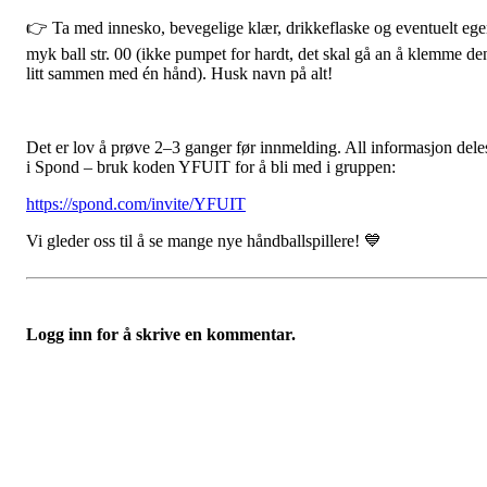
👉 Ta med innesko, bevegelige klær, drikkeflaske og eventuelt eg
myk ball str. 00 (ikke pumpet for hardt, det skal gå an å klemme de
litt sammen med én hånd). Husk navn på alt!
Det er lov å prøve 2–3 ganger før innmelding. All informasjon dele
i Spond – bruk koden YFUIT for å bli med i gruppen:
https://spond.com/invite/YFUIT
Vi gleder oss til å se mange nye håndballspillere! 💙
Logg inn for å skrive en kommentar.
Nordre Holsnøy Idrettslag