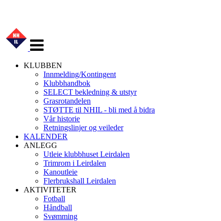
Veksle
navigasjon
KLUBBEN
Innmelding/Kontingent
Klubbhandbok
SELECT bekledning & utstyr
Grasrotandelen
STØTTE til NHIL - bli med å bidra
Vår historie
Retningslinjer og veileder
KALENDER
ANLEGG
Utleie klubbhuset Leirdalen
Trimrom i Leirdalen
Kanoutleie
Flerbrukshall Leirdalen
AKTIVITETER
Fotball
Håndball
Svømming