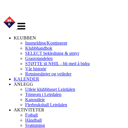
Veksle
navigasjon
KLUBBEN
Innmelding/Kontingent
Klubbhandbok
SELECT bekledning & utstyr
Grasrotandelen
STØTTE til NHIL - bli med å bidra
Vår historie
Retningslinjer og veileder
KALENDER
ANLEGG
Utleie klubbhuset Leirdalen
Trimrom i Leirdalen
Kanoutleie
Flerbrukshall Leirdalen
AKTIVITETER
Fotball
Håndball
Svømming