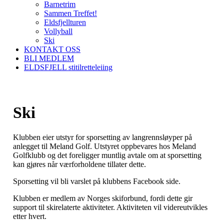
Barnetrim
Sammen Treffet!
Eldsfjellturen
Vollyball
Ski
KONTAKT OSS
BLI MEDLEM
ELDSFJELL stitilretteleiing
Ski
Klubben eier utstyr for sporsetting av langrennsløyper på
anlegget til Meland Golf. Utstyret oppbevares hos Meland
Golfklubb og det foreligger muntlig avtale om at sporsetting
kan gjøres når værforholdene tillater dette.
Sporsetting vil bli varslet på klubbens Facebook side.
Klubben er medlem av Norges skiforbund, fordi dette gir
support til skirelaterte aktiviteter. Aktiviteten vil videreutvikles
etter hvert.