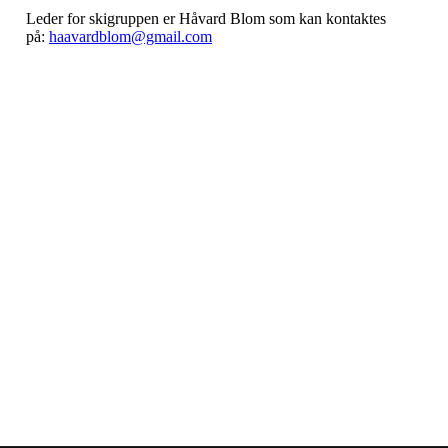
Leder for skigruppen er Håvard Blom som kan kontaktes
på:
haavardblom@gmail.com
Nordre Holsnøy Idrettslag
Ievegen 6, 5917 ROSSLAND
Org. nr.: 993 569 682
+ 47 99 32 49 30
post@nordreholsnoy.no
Bli medlem i klubben!