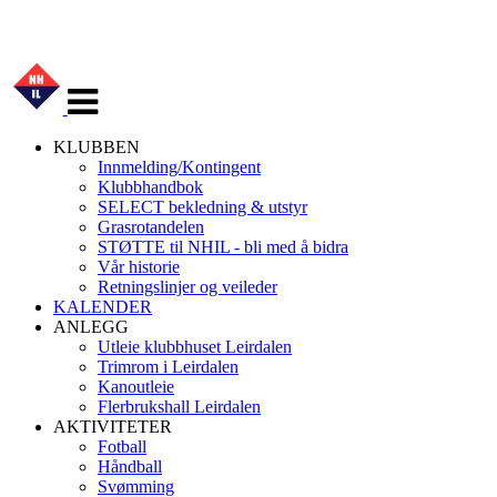
Veksle
navigasjon
KLUBBEN
Innmelding/Kontingent
Klubbhandbok
SELECT bekledning & utstyr
Grasrotandelen
STØTTE til NHIL - bli med å bidra
Vår historie
Retningslinjer og veileder
KALENDER
ANLEGG
Utleie klubbhuset Leirdalen
Trimrom i Leirdalen
Kanoutleie
Flerbrukshall Leirdalen
AKTIVITETER
Fotball
Håndball
Svømming