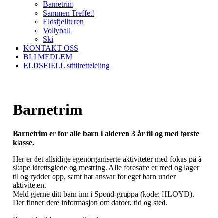
Barnetrim
Sammen Treffet!
Eldsfjellturen
Vollyball
Ski
KONTAKT OSS
BLI MEDLEM
ELDSFJELL stitilretteleiing
Barnetrim
Barnetrim er for alle barn i alderen 3 år til og med første
klasse.
Her er det allsidige egenorganiserte aktiviteter med fokus på å
skape idrettsglede og mestring. Alle foresatte er med og lager
til og rydder opp, samt har ansvar for eget barn under
aktiviteten.
Meld gjerne ditt barn inn i Spond-gruppa (kode: HLOYD).
Der finner dere informasjon om datoer, tid og sted.