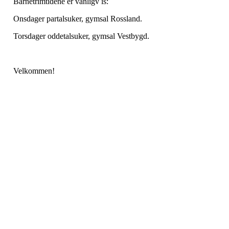
Barnetrimtidene er vanligv is:
Onsdager partalsuker, gymsal Rossland.
Torsdager oddetalsuker, gymsal Vestbygd.
Velkommen!
Nordre Holsnøy Idrettslag
Ievegen 6, 5917 ROSSLAND
Org. nr.: 993 569 682
+ 47 99 32 49 30
post@nordreholsnoy.no