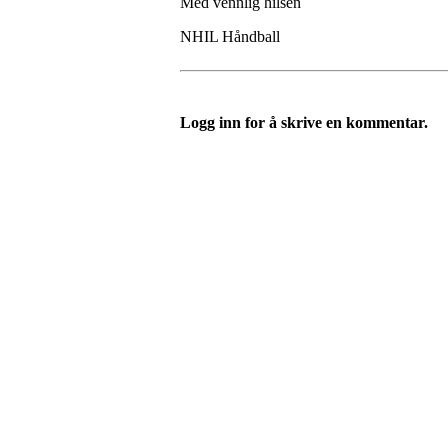
Med vennlig hilsen
NHIL Håndball
Logg inn for å skrive en kommentar.
Nordre Holsnøy Idrettsla
Ievegen 6, 5917 ROSSLAND
Org. nr.: 993 569 682
+ 47 99 32 49 30
post@nordreholsnoy.no