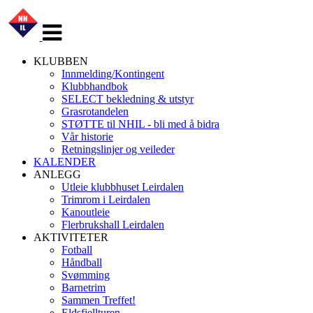
Veksle
navigasjon
KLUBBEN
Innmelding/Kontingent
Klubbhandbok
SELECT bekledning & utstyr
Grasrotandelen
STØTTE til NHIL - bli med å bidra
Vår historie
Retningslinjer og veileder
KALENDER
ANLEGG
Utleie klubbhuset Leirdalen
Trimrom i Leirdalen
Kanoutleie
Flerbrukshall Leirdalen
AKTIVITETER
Fotball
Håndball
Svømming
Barnetrim
Sammen Treffet!
Eldsfjellturen