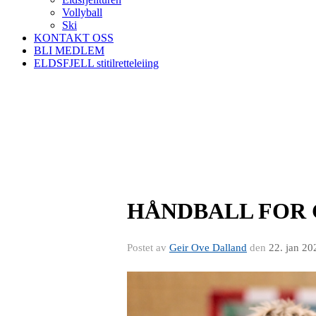
Vollyball
Ski
KONTAKT OSS
BLI MEDLEM
ELDSFJELL stitilretteleiing
HÅNDBALL FOR GUT
Postet av
Geir Ove Dalland
den
22. jan 20