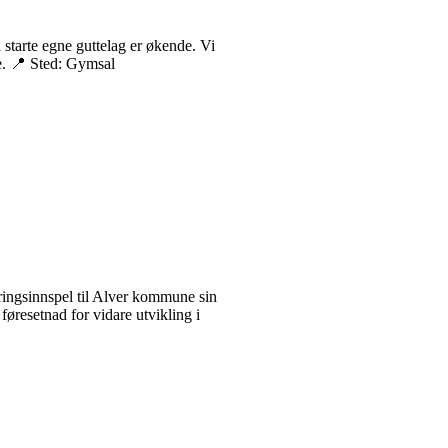
 å starte egne guttelag er økende. Vi
sse. 📍 Sted: Gymsal
øringsinnspel til Alver kommune sin
føresetnad for vidare utvikling i