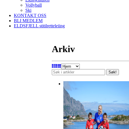
Vollyball
Ski
KONTAKT OSS
BLI MEDLEM
ELDSFJELL stitilretteleiing
Arkiv
Søk!