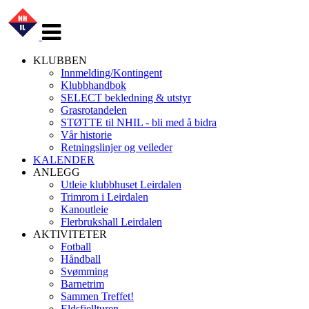
Veksle
navigasjon
KLUBBEN
Innmelding/Kontingent
Klubbhandbok
SELECT bekledning & utstyr
Grasrotandelen
STØTTE til NHIL - bli med å bidra
Vår historie
Retningslinjer og veileder
KALENDER
ANLEGG
Utleie klubbhuset Leirdalen
Trimrom i Leirdalen
Kanoutleie
Flerbrukshall Leirdalen
AKTIVITETER
Fotball
Håndball
Svømming
Barnetrim
Sammen Treffet!
Eldsfjellturen