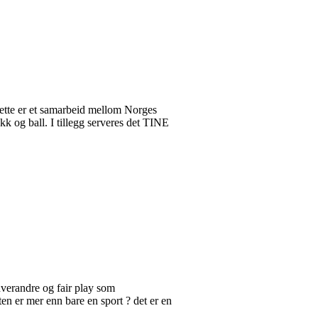
Dette er et samarbeid mellom Norges
k og ball. I tillegg serveres det TINE
hverandre og fair play som
n er mer enn bare en sport ? det er en