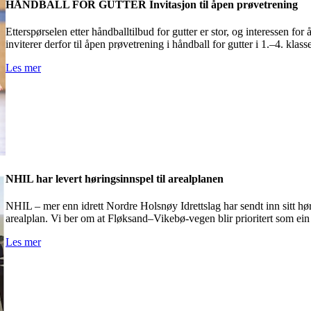
HÅNDBALL FOR GUTTER Invitasjon til åpen prøvetrening
Etterspørselen etter håndballtilbud for gutter er stor, og interessen for
inviterer derfor til åpen prøvetrening i håndball for gutter i 1.–4. kla
Les mer
NHIL har levert høringsinnspel til arealplanen
NHIL – mer enn idrett Nordre Holsnøy Idrettslag har sendt inn sitt h
arealplan. Vi ber om at Fløksand–Vikebø-vegen blir prioritert som ein 
Les mer