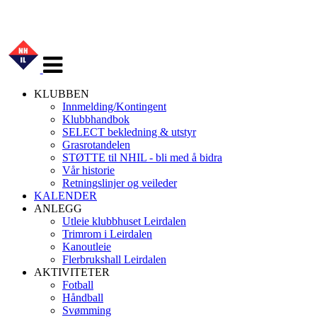
Veksle
navigasjon
KLUBBEN
Innmelding/Kontingent
Klubbhandbok
SELECT bekledning & utstyr
Grasrotandelen
STØTTE til NHIL - bli med å bidra
Vår historie
Retningslinjer og veileder
KALENDER
ANLEGG
Utleie klubbhuset Leirdalen
Trimrom i Leirdalen
Kanoutleie
Flerbrukshall Leirdalen
AKTIVITETER
Fotball
Håndball
Svømming