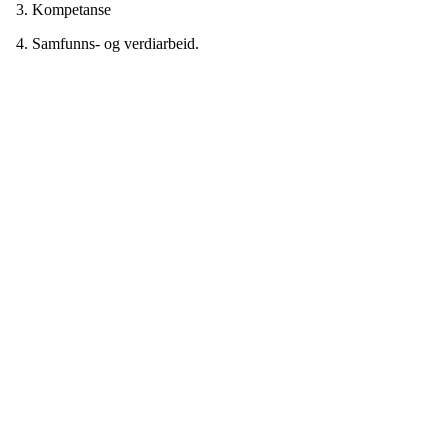
3. Kompetanse
4. Samfunns- og verdiarbeid.
Nordre Holsnøy Idrettslag
Ievegen 6, 5917 ROSSLAND
Org. nr.: 993 569 682
+ 47 99 32 49 30
post@nordreholsnoy.no
Bli medlem i klubben!