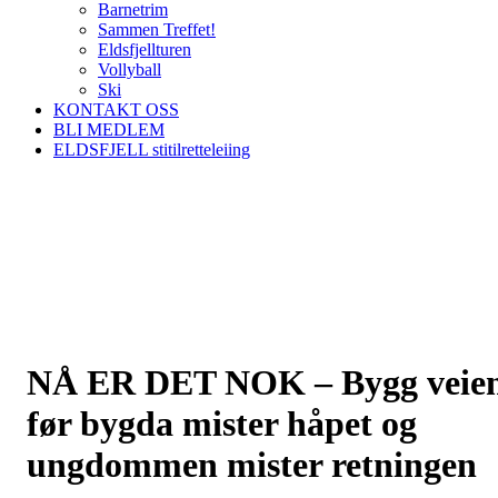
Barnetrim
Sammen Treffet!
Eldsfjellturen
Vollyball
Ski
KONTAKT OSS
BLI MEDLEM
ELDSFJELL stitilretteleiing
NÅ ER DET NOK – Bygg veie
før bygda mister håpet og
ungdommen mister retningen