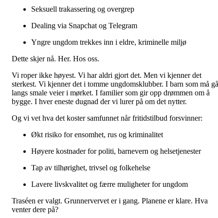
Seksuell trakassering og overgrep
Dealing via Snapchat og Telegram
Yngre ungdom trekkes inn i eldre, kriminelle miljø
Dette skjer nå. Her. Hos oss.
Vi roper ikke høyest. Vi har aldri gjort det. Men vi kjenner det
sterkest. Vi kjenner det i tomme ungdomsklubber. I barn som må g
langs smale veier i mørket. I familier som gir opp drømmen om å
bygge. I hver eneste dugnad der vi lurer på om det nytter.
Og vi vet hva det koster samfunnet når fritidstilbud forsvinner:
Økt risiko for ensomhet, rus og kriminalitet
Høyere kostnader for politi, barnevern og helsetjenester
Tap av tilhørighet, trivsel og folkehelse
Lavere livskvalitet og færre muligheter for ungdom
Traséen er valgt. Grunnervervet er i gang. Planene er klare. Hva
venter dere på?