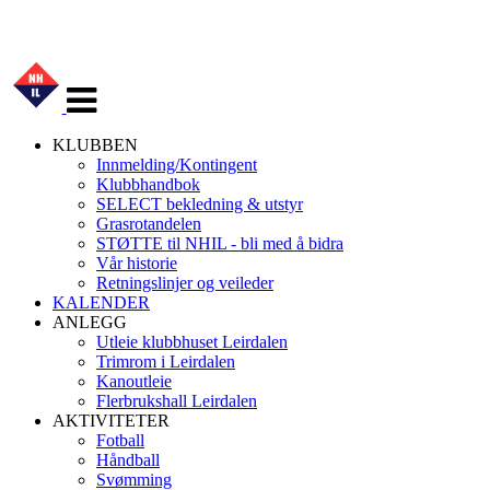
Veksle
navigasjon
KLUBBEN
Innmelding/Kontingent
Klubbhandbok
SELECT bekledning & utstyr
Grasrotandelen
STØTTE til NHIL - bli med å bidra
Vår historie
Retningslinjer og veileder
KALENDER
ANLEGG
Utleie klubbhuset Leirdalen
Trimrom i Leirdalen
Kanoutleie
Flerbrukshall Leirdalen
AKTIVITETER
Fotball
Håndball
Svømming