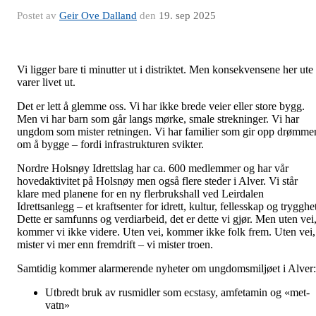
Postet av
Geir Ove Dalland
den
19. sep 2025
Vi ligger bare ti minutter ut i distriktet. Men konsekvensene her ute
varer livet ut.
Det er lett å glemme oss. Vi har ikke brede veier eller store bygg.
Men vi har barn som går langs mørke, smale strekninger. Vi har
ungdom som mister retningen. Vi har familier som gir opp drømme
om å bygge – fordi infrastrukturen svikter.
Nordre Holsnøy Idrettslag har ca. 600 medlemmer og har vår
hovedaktivitet på Holsnøy men også flere steder i Alver. Vi står
klare med planene for en ny flerbrukshall ved Leirdalen
Idrettsanlegg – et kraftsenter for idrett, kultur, fellesskap og trygghe
Dette er samfunns og verdiarbeid, det er dette vi gjør. Men uten vei
kommer vi ikke videre. Uten vei, kommer ikke folk frem. Uten vei,
mister vi mer enn fremdrift – vi mister troen.
Samtidig kommer alarmerende nyheter om ungdomsmiljøet i Alver:
Utbredt bruk av rusmidler som ecstasy, amfetamin og «met-
vatn»