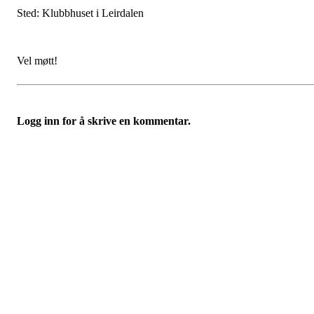
Sted: Klubbhuset i Leirdalen
Vel møtt!
Logg inn for å skrive en kommentar.
Nordre Holsnøy Idrettslag
Ievegen 6, 5917 ROSSLAND
Org. nr.: 993 569 682
+ 47 99 32 49 30
post@nordreholsnoy.no