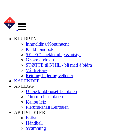
Veksle
navigasjon
KLUBBEN
Innmelding/Kontingent
Klubbhandbok
SELECT bekledning & utstyr
Grasrotandelen
STØTTE til NHIL - bli med å bidra
Vår historie
Retningslinjer og veileder
KALENDER
ANLEGG
Utleie klubbhuset Leirdalen
Trimrom i Leirdalen
Kanoutleie
Flerbrukshall Leirdalen
AKTIVITETER
Fotball
Håndball
Svømming