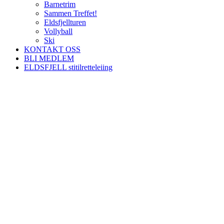
Barnetrim
Sammen Treffet!
Eldsfjellturen
Vollyball
Ski
KONTAKT OSS
BLI MEDLEM
ELDSFJELL stitilretteleiing
Nordre Holsnøy Idrettslag
Ievegen 6, 5917 ROSSLAND
Org. nr.: 993 569 682
+ 47 99 32 49 30
post@nordreholsnoy.no