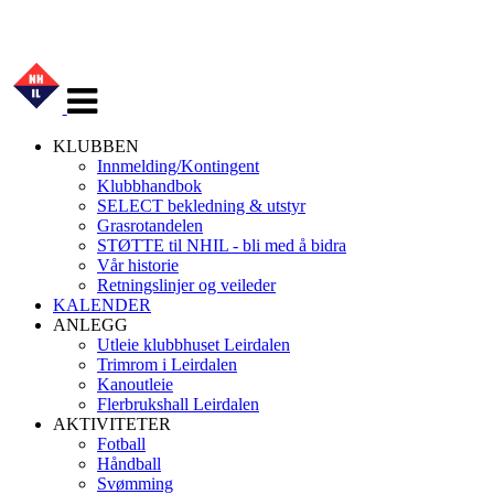
Veksle
navigasjon
KLUBBEN
Innmelding/Kontingent
Klubbhandbok
SELECT bekledning & utstyr
Grasrotandelen
STØTTE til NHIL - bli med å bidra
Vår historie
Retningslinjer og veileder
KALENDER
ANLEGG
Utleie klubbhuset Leirdalen
Trimrom i Leirdalen
Kanoutleie
Flerbrukshall Leirdalen
AKTIVITETER
Fotball
Håndball
Svømming