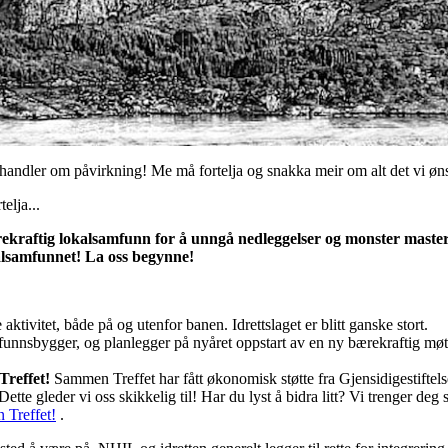
ndler om påvirkning! Me må fortelja og snakka meir om alt det vi ønske
telja...
rekraftig lokalsamfunn for å unngå nedleggelser og monster master
kalsamfunnet! La oss begynne!
ivitet, både på og utenfor banen. Idrettslaget er blitt ganske stort.
nnsbygger, og planlegger på nyåret oppstart av en ny bærekraftig møtep
 Treffet!
Sammen Treffet har fått økonomisk støtte fra Gjensidigestiftelsen, 
Dette gleder vi oss skikkelig til! Har du lyst å bidra litt? Vi trenger d
Treffet!
.