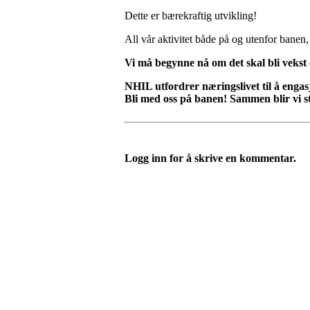
Dette er bærekraftig utvikling!
All vår aktivitet både på og utenfor banen
Vi må begynne nå om det skal bli vekst 
NHIL utfordrer næringslivet til å engasj
Bli med oss på banen! Sammen blir vi s
Logg inn for å skrive en kommentar.
Nordre Holsnøy Idrettsla
Ievegen 6, 5917 ROSSLAND
Org. nr.: 993 569 682