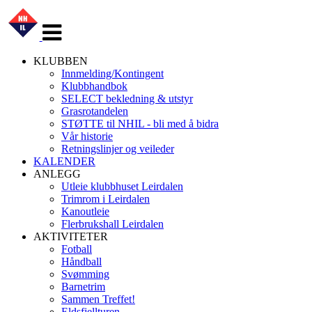
Veksle
navigasjon
KLUBBEN
Innmelding/Kontingent
Klubbhandbok
SELECT bekledning & utstyr
Grasrotandelen
STØTTE til NHIL - bli med å bidra
Vår historie
Retningslinjer og veileder
KALENDER
ANLEGG
Utleie klubbhuset Leirdalen
Trimrom i Leirdalen
Kanoutleie
Flerbrukshall Leirdalen
AKTIVITETER
Fotball
Håndball
Svømming
Barnetrim
Sammen Treffet!
Eldsfjellturen