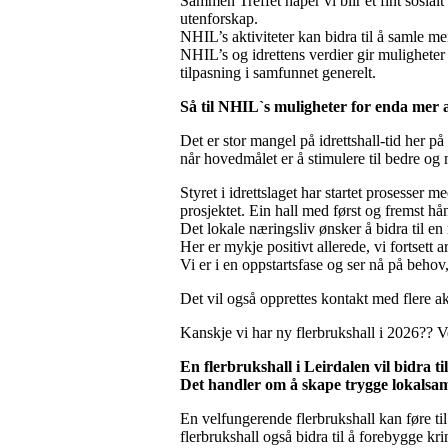
Sammen Treffet håper vi blir et fint sosial
utenforskap.
NHIL’s aktiviteter kan bidra til å samle me
NHIL’s og idrettens verdier gir muligheter f
tilpasning i samfunnet generelt.
Så til NHIL`s muligheter for enda mer 
Det er stor mangel på idrettshall-tid her på
når hovedmålet er å stimulere til bedre og m
Styret i idrettslaget har startet prosesser
prosjektet. Ein hall med først og fremst hå
Det lokale næringsliv ønsker å bidra til en
Her er mykje positivt allerede, vi fortsett a
Vi er i en oppstartsfase og ser nå på behov
Det vil også opprettes kontakt med flere akt
Kanskje vi har ny flerbrukshall i 2026?? V
En flerbrukshall i Leirdalen vil bidra t
Det handler om å skape trygge lokalsamf
En velfungerende flerbrukshall kan føre til
flerbrukshall også bidra til å forebygge kr