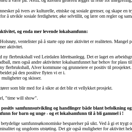
t sted å være på. NHIL og idretten generelt legger til rette for integrer
nnesker på tvers av kulturelle, etniske og sosiale grenser, og skape en t
or å utvikle sosiale ferdigheter, øke selvtillit, og lære om regler og sam
aktivitet, og enda mer levende lokalsamfunn:
 Holsnøy, ventelister på å starte opp mer aktivitet er realiteten. Mangel
er aktivitet.
 med ny flerbrukshall ved Leirdalen Idrettsanlegg. Det er laget en arbeid
ndball, men også andre aktiviteter lokalsamfunnet har behov for plass til
 ny flerbrukshall, Alver kommune og grunneiere er positiv til prosjektet.
rbeidet på den positive flyten vi er i.
, muligheter og skisser.
ører som blir med for å sikre at det blir et vellykket prosjekt.
el, "time will show".
il positiv samfunnsutvikling og handlinger både blant befolkning o
unn for barn og unge - og et lokalsamfunn til å bli gammel i !
 betydelige samfunnsøkonomiske besparelser på sikt. Ved å gi et trygt og 
iminalitet og ungdoms utstøting. Det gir også muligheter for aktivitet h