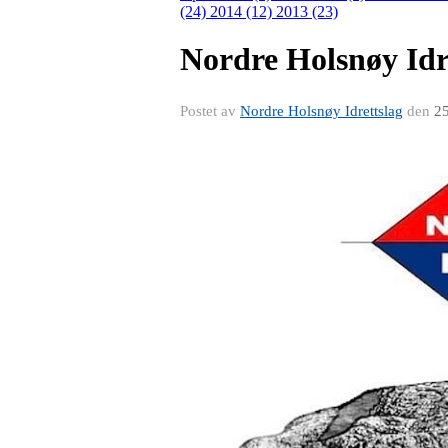
(24)
2014 (12)
2013 (23)
Nordre Holsnøy Idre
Postet av
Nordre Holsnøy Idrettslag
den
25