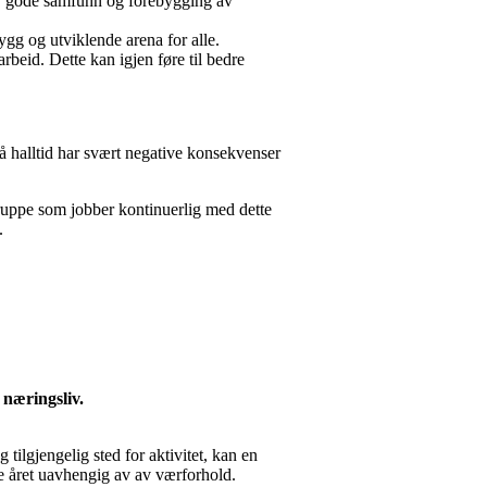
ing, gode samfunn og forebygging av
rygg og utviklende arena for alle.
arbeid. Dette kan igjen føre til bedre
 på halltid har svært negative konsekvenser
sgruppe som jobber kontinuerlig med dette
.
g næringsliv.
tilgjengelig sted for aktivitet, kan en
ele året uavhengig av av værforhold.