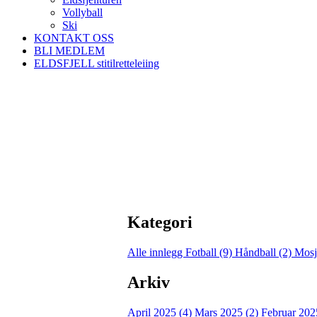
Vollyball
Ski
KONTAKT OSS
BLI MEDLEM
ELDSFJELL stitilretteleiing
Kategori
Alle innlegg
Fotball (9)
Håndball (2)
Mosj
Arkiv
April 2025 (4)
Mars 2025 (2)
Februar 202