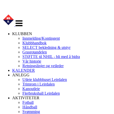
Veksle
navigasjon
KLUBBEN
Innmelding/Kontingent
Klubbhandbok
SELECT bekledning & utstyr
Grasrotandelen
STØTTE til NHIL - bli med å bidra
Vår historie
Retningslinjer og veileder
KALENDER
ANLEGG
Utleie klubbhuset Leirdalen
Trimrom i Leirdalen
Kanoutleie
Flerbrukshall Leirdalen
AKTIVITETER
Fotball
Håndball
Svømming