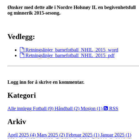
Ønsker med dette alle i Nordre Holsnøy IL en begivenhetsfull
og minnerik 2015-sesong.
Vedlegg:
Retningslinjer_barnefotball_NHIL_2015_word
Retningslinjer_barnefotball_NHIL_2015_pdf
Logg inn for å skrive en kommentar.
Kategori
Alle innlegg
Fotball (9)
Håndball (2)
Mosjon (1)
RSS
Arkiv
April 2025 (4)
Mars 2025 (2)
Februar 2025 (1)
Januar 2025 (1)