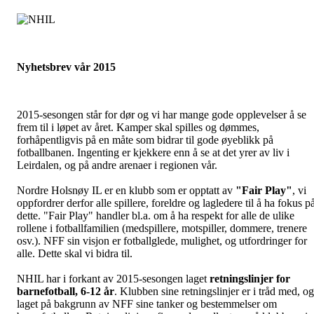
Nyhetsbrev vår 2015
2015-sesongen står for dør og vi har mange gode opplevelser å se
frem til i løpet av året. Kamper skal spilles og dømmes,
forhåpentligvis på en måte som bidrar til gode øyeblikk på
fotballbanen. Ingenting er kjekkere enn å se at det yrer av liv i
Leirdalen, og på andre arenaer i regionen vår.
Nordre Holsnøy IL er en klubb som er opptatt av
"Fair Play"
, vi
oppfordrer derfor alle spillere, foreldre og lagledere til å ha fokus p
dette. "Fair Play" handler bl.a. om å ha respekt for alle de ulike
rollene i fotballfamilien (medspillere, motspiller, dommere, trenere
osv.). NFF sin visjon er fotballglede, mulighet, og utfordringer for
alle. Dette skal vi bidra til.
NHIL har i forkant av 2015-sesongen laget
retningslinjer for
barnefotball, 6-12 år
. Klubben sine retningslinjer er i tråd med, og
laget på bakgrunn av NFF sine tanker og bestemmelser om