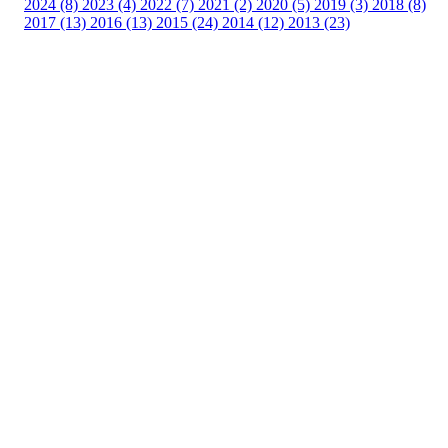
2024 (8)
2023 (4)
2022 (7)
2021 (2)
2020 (5)
2019 (3)
2018 (8)
2017 (13)
2016 (13)
2015 (24)
2014 (12)
2013 (23)
Nordre Holsnøy Idrettslag
Ievegen 6, 5917 ROSSLAND
Org. nr.: 993 569 682
+ 47 99 32 49 30
post@nordreholsnoy.no
Bli medlem i klubben!
Trykk her for innmelding