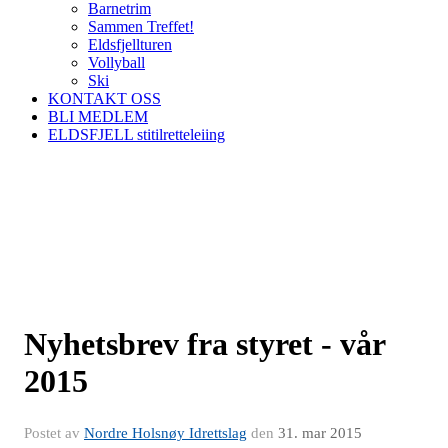
Barnetrim
Sammen Treffet!
Eldsfjellturen
Vollyball
Ski
KONTAKT OSS
BLI MEDLEM
ELDSFJELL stitilretteleiing
Nyhetsbrev fra styret - vår
2015
Postet av
Nordre Holsnøy Idrettslag
den
31. mar 2015