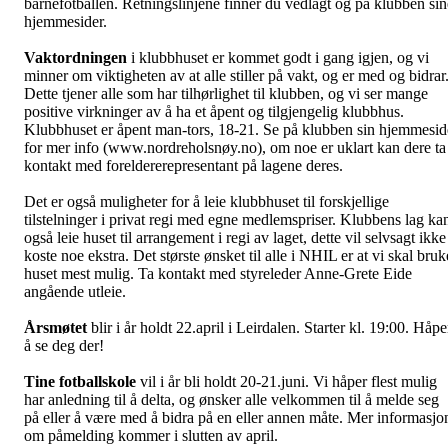
barnefotballen. Retningslinjene finner du vedlagt og på klubben sin
hjemmesider.
Vaktordningen
i klubbhuset er kommet godt i gang igjen, og vi
minner om viktigheten av at alle stiller på vakt, og er med og bidrar
Dette tjener alle som har tilhørlighet til klubben, og vi ser mange
positive virkninger av å ha et åpent og tilgjengelig klubbhus.
Klubbhuset er åpent man-tors, 18-21. Se på klubben sin hjemmesid
for mer info (www.nordreholsnøy.no), om noe er uklart kan dere ta
kontakt med foreldererepresentant på lagene deres.
Det er også muligheter for å leie klubbhuset til forskjellige
tilstelninger i privat regi med egne medlemspriser. Klubbens lag ka
også leie huset til arrangement i regi av laget, dette vil selvsagt ikke
koste noe ekstra. Det største ønsket til alle i NHIL er at vi skal bruk
huset mest mulig. Ta kontakt med styreleder Anne-Grete Eide
angående utleie.
Årsmøtet
blir i år holdt 22.april i Leirdalen. Starter kl. 19:00. Håpe
å se deg der!
Tine fotballskole
vil i år bli holdt 20-21.juni. Vi håper flest mulig
har anledning til å delta, og ønsker alle velkommen til å melde seg
på eller å være med å bidra på en eller annen måte. Mer informasjo
om påmelding kommer i slutten av april.