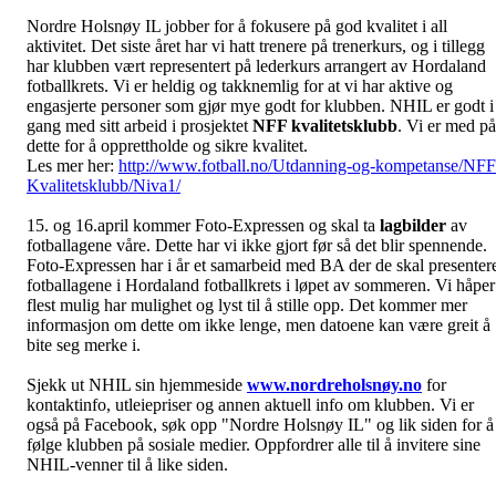
Nordre Holsnøy IL jobber for å fokusere på god kvalitet i all
aktivitet. Det siste året har vi hatt trenere på trenerkurs, og i tillegg
har klubben vært representert på lederkurs arrangert av Hordaland
fotballkrets. Vi er heldig og takknemlig for at vi har aktive og
engasjerte personer som gjør mye godt for klubben. NHIL er godt i
gang med sitt arbeid i prosjektet
NFF kvalitetsklubb
. Vi er med på
dette for å opprettholde og sikre kvalitet.
Les mer her:
http://www.fotball.no/Utdanning-og-kompetanse/NFF
Kvalitetsklubb/Niva1/
15. og 16.april kommer Foto-Expressen og skal ta
lagbilder
av
fotballagene våre. Dette har vi ikke gjort før så det blir spennende.
Foto-Expressen har i år et samarbeid med BA der de skal presenter
fotballagene i Hordaland fotballkrets i løpet av sommeren. Vi håper
flest mulig har mulighet og lyst til å stille opp. Det kommer mer
informasjon om dette om ikke lenge, men datoene kan være greit å
bite seg merke i.
Sjekk ut NHIL sin hjemmeside
www.nordreholsnøy.no
for
kontaktinfo, utleiepriser og annen aktuell info om klubben. Vi er
også på Facebook, søk opp "Nordre Holsnøy IL" og lik siden for å
følge klubben på sosiale medier. Oppfordrer alle til å invitere sine
NHIL-venner til å like siden.