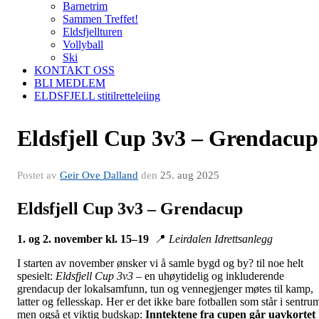
Barnetrim
Sammen Treffet!
Eldsfjellturen
Vollyball
Ski
KONTAKT OSS
BLI MEDLEM
ELDSFJELL stitilretteleiing
Eldsfjell Cup 3v3 – Grendacup
Postet av
Geir Ove Dalland
den
25. aug 2025
Eldsfjell Cup 3v3 – Grendacup
1. og 2. november kl. 15–19
📍
Leirdalen Idrettsanlegg
I starten av november ønsker vi å samle bygd og by? til noe helt
spesielt:
Eldsfjell Cup 3v3
– en uhøytidelig og inkluderende
grendacup der lokalsamfunn, tun og vennegjenger møtes til kamp,
latter og fellesskap. Her er det ikke bare fotballen som står i sentru
men også et viktig budskap:
Inntektene fra cupen går uavkortet