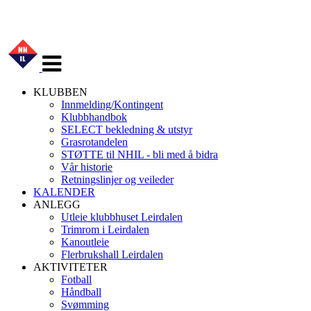
Veksle
navigasjon
KLUBBEN
Innmelding/Kontingent
Klubbhandbok
SELECT bekledning & utstyr
Grasrotandelen
STØTTE til NHIL - bli med å bidra
Vår historie
Retningslinjer og veileder
KALENDER
ANLEGG
Utleie klubbhuset Leirdalen
Trimrom i Leirdalen
Kanoutleie
Flerbrukshall Leirdalen
AKTIVITETER
Fotball
Håndball
Svømming