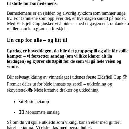
til støtte for barnedemens.
Barnedemens er en sjelden og alvorlig sykdom som rammer unge
liv. For familiene som opplever det, er hverdagen snudd på hodet.
Med Eldsfjell Cup ønsker vi å bidra – med engasjement, omtanke 
midler som kan gjøre en forskjell.
En cup for alle – og litt til
Lørdag er hoveddagen, da blir det gruppespill og alle får spille
kamper – vi fortsetter søndag (om vi ikke klarer alt ila
lørdagen) og kjører sluttspill for de som vil gå hele veien og
vinne.
Blir selvsagt kåring av vinnerlaget i tidenes første Eldsfjell Cup 🏆
Premier deles ut for både innsats og sprell – utkledning og
skøyerstrek🎭 Mest kreative drakter og utkledning
📣 Beste heiarop
🤹‍♂️ Morsomste innslag
Så om du vil spille utkledd som viking, banan eller med glitter i
håret – kjør på! Vi elsker lag med personlighet.