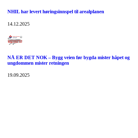
NHIL har levert høringsinnspel til arealplanen
14.12.2025
NÅ ER DET NOK – Bygg veien før bygda mister håpet og
ungdommen mister retningen
19.09.2025
Nordre Holsnøy Idrettslag
Ievegen 6, 5917 ROSSLAND
Org. nr.: 993 569 682