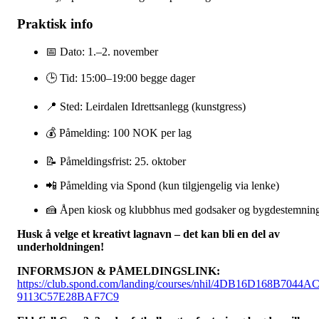
Praktisk info
📅 Dato: 1.–2. november
🕒 Tid: 15:00–19:00 begge dager
📍 Sted: Leirdalen Idrettsanlegg (kunstgress)
💰 Påmelding: 100 NOK per lag
📝 Påmeldingsfrist: 25. oktober
📲 Påmelding via Spond (kun tilgjengelig via lenke)
🍰 Åpen kiosk og klubbhus med godsaker og bygdestemnin
Husk å velge et kreativt lagnavn – det kan bli en del av
underholdningen!
INFORMSJON & PÅMELDINGSLINK:
https://club.spond.com/landing/courses/nhil/4DB16D168B7044A
9113C57E28BAF7C9