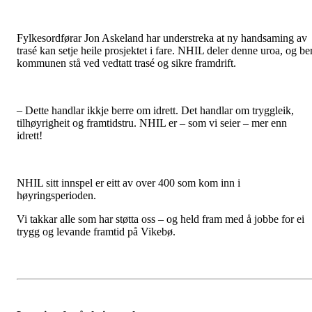
Fylkesordførar Jon Askeland har understreka at ny handsaming av
trasé kan setje heile prosjektet i fare. NHIL deler denne uroa, og be
kommunen stå ved vedtatt trasé og sikre framdrift.
– Dette handlar ikkje berre om idrett. Det handlar om tryggleik,
tilhøyrigheit og framtidstru. NHIL er – som vi seier – mer enn
idrett!
NHIL sitt innspel er eitt av over 400 som kom inn i
høyringsperioden.
Vi takkar alle som har støtta oss – og held fram med å jobbe for ei
trygg og levande framtid på Vikebø.