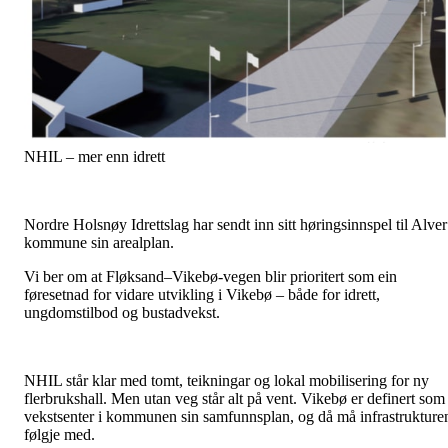
NHIL – mer enn idrett
Nordre Holsnøy Idrettslag har sendt inn sitt høringsinnspel til Alver
kommune sin arealplan.
Vi ber om at Fløksand–Vikebø-vegen blir prioritert som ein
føresetnad for vidare utvikling i Vikebø – både for idrett,
ungdomstilbod og bustadvekst.
NHIL står klar med tomt, teikningar og lokal mobilisering for ny
flerbrukshall. Men utan veg står alt på vent. Vikebø er definert som
vekstsenter i kommunen sin samfunnsplan, og då må infrastrukture
følgje med.