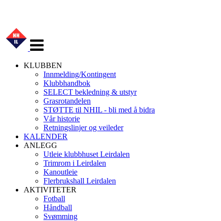
Veksle
navigasjon
KLUBBEN
Innmelding/Kontingent
Klubbhandbok
SELECT bekledning & utstyr
Grasrotandelen
STØTTE til NHIL - bli med å bidra
Vår historie
Retningslinjer og veileder
KALENDER
ANLEGG
Utleie klubbhuset Leirdalen
Trimrom i Leirdalen
Kanoutleie
Flerbrukshall Leirdalen
AKTIVITETER
Fotball
Håndball
Svømming