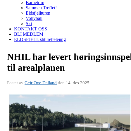
Barnetrim
Sammen Treffet!
Eldsfjellturen
Vollyball
Ski
KONTAKT OSS
BLI MEDLEM
ELDSFJELL stitilretteleiing
NHIL har levert høringsinnspe
til arealplanen
Postet av
Geir Ove Dalland
den
14. des 2025