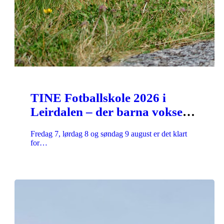
TINE Fotballskole 2026 i
Leirdalen – der barna vokser,
ler og hører til
Fredag 7, lørdag 8 og søndag 9 august er det klart
for…