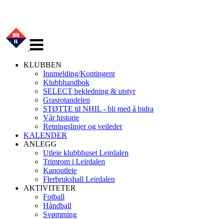
Veksle
navigasjon
KLUBBEN
Innmelding/Kontingent
Klubbhandbok
SELECT bekledning & utstyr
Grasrotandelen
STØTTE til NHIL - bli med å bidra
Vår historie
Retningslinjer og veileder
KALENDER
ANLEGG
Utleie klubbhuset Leirdalen
Trimrom i Leirdalen
Kanoutleie
Flerbrukshall Leirdalen
AKTIVITETER
Fotball
Håndball
Svømming