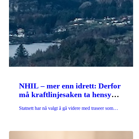
NHIL – mer enn idrett: Derfor
må kraftlinjesaken ta hensyn
til naturen på nordre Holsnøy
Statnett har nå valgt å gå videre med traseer som…