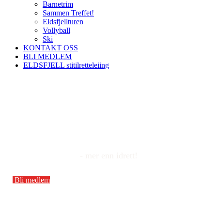
Barnetrim
Sammen Treffet!
Eldsfjellturen
Vollyball
Ski
KONTAKT OSS
BLI MEDLEM
ELDSFJELL stitilretteleiing
NORDRE HOLSNØY
IDRETTSLAG
- mer enn idrett!
Bli medlem