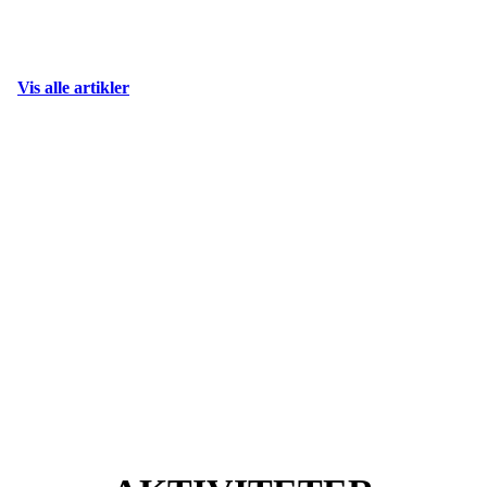
Vis alle artikler
Vi bygger fellesskap gjennom
tilhørighet, trivsel, inkludering
og utvikling