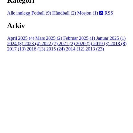
Kategori
Alle innlegg
Fotball (9)
Håndball (2)
Mosjon (1)
RSS
Arkiv
April 2025 (4)
Mars 2025 (2)
Februar 2025 (1)
Januar 2025 (1)
2024 (8)
2023 (4)
2022 (7)
2021 (2)
2020 (5)
2019 (3)
2018 (8)
2017 (13)
2016 (13)
2015 (24)
2014 (12)
2013 (23)
Nordre Holsnøy Idrettslag
Ievegen 6, 5917 ROSSLAND
Org. nr.: 993 569 682
+ 47 99 32 49 30
post@nordreholsnoy.no