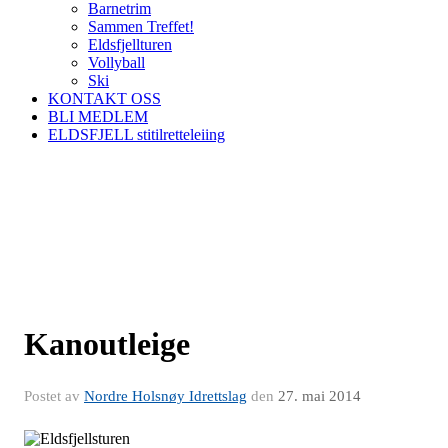
Barnetrim
Sammen Treffet!
Eldsfjellturen
Vollyball
Ski
KONTAKT OSS
BLI MEDLEM
ELDSFJELL stitilretteleiing
Kanoutleige
Postet av
Nordre Holsnøy Idrettslag
den
27. mai 2014