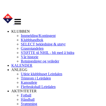
Veksle
navigasjon
KLUBBEN
Innmelding/Kontingent
Klubbhandbok
SELECT bekledning & utstyr
Grasrotandelen
STØTTE til NHIL - bli med å bidra
Vår historie
Retningslinjer og veileder
KALENDER
ANLEGG
Utleie klubbhuset Leirdalen
Trimrom i Leirdalen
Kanoutleie
Flerbrukshall Leirdalen
AKTIVITETER
Fotball
Håndball
Svømming