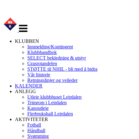
Veksle
navigasjon
KLUBBEN
Innmelding/Kontingent
Klubbhandbok
SELECT bekledning & utstyr
Grasrotandelen
STØTTE til NHIL - bli med å bidra
Vår historie
Retningslinjer og veileder
KALENDER
ANLEGG
Utleie klubbhuset Leirdalen
Trimrom i Leirdalen
Kanoutleie
Flerbrukshall Leirdalen
AKTIVITETER
Fotball
Håndball
Svømming