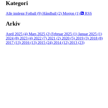
Kategori
Alle innlegg
Fotball (9)
Håndball (2)
Mosjon (1)
RSS
Arkiv
April 2025 (4)
Mars 2025 (2)
Februar 2025 (1)
Januar 2025 (1)
2024 (8)
2023 (4)
2022 (7)
2021 (2)
2020 (5)
2019 (3)
2018 (8)
2017 (13)
2016 (13)
2015 (24)
2014 (12)
2013 (23)
Nordre Holsnøy Idrettslag
Ievegen 6, 5917 ROSSLAND
Org. nr.: 993 569 682
+ 47 99 32 49 30
post@nordreholsnoy.no