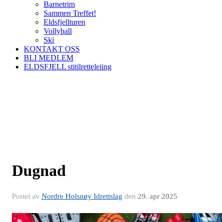
Barnetrim
Sammen Treffet!
Eldsfjellturen
Vollyball
Ski
KONTAKT OSS
BLI MEDLEM
ELDSFJELL stitilretteleiing
Dugnad
Postet av
Nordre Holsnøy Idrettslag
den
29. apr 2025