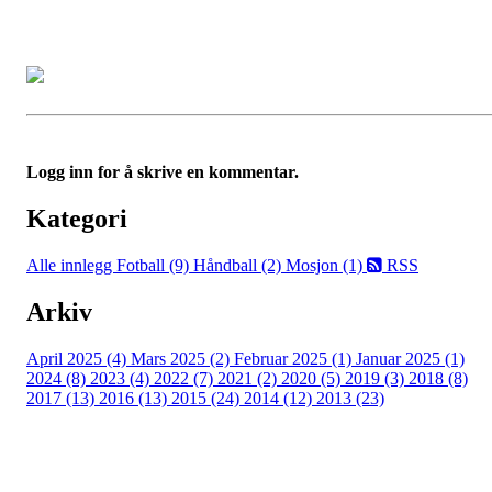
Logg inn for å skrive en kommentar.
Kategori
Alle innlegg
Fotball (9)
Håndball (2)
Mosjon (1)
RSS
Arkiv
April 2025 (4)
Mars 2025 (2)
Februar 2025 (1)
Januar 2025 (1)
2024 (8)
2023 (4)
2022 (7)
2021 (2)
2020 (5)
2019 (3)
2018 (8)
2017 (13)
2016 (13)
2015 (24)
2014 (12)
2013 (23)