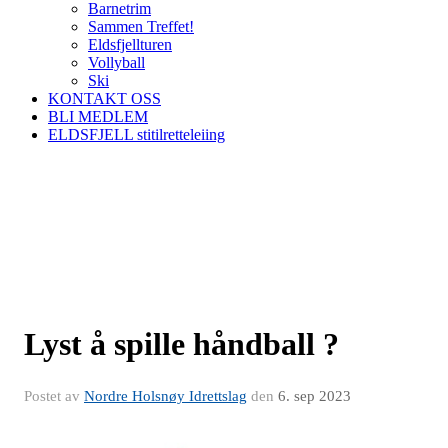
Barnetrim
Sammen Treffet!
Eldsfjellturen
Vollyball
Ski
KONTAKT OSS
BLI MEDLEM
ELDSFJELL stitilretteleiing
Lyst å spille håndball ?
Postet av
Nordre Holsnøy Idrettslag
den
6. sep 2023