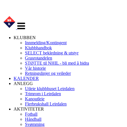
Veksle
navigasjon
KLUBBEN
Innmelding/Kontingent
Klubbhandbok
SELECT bekledning & utstyr
Grasrotandelen
STØTTE til NHIL - bli med å bidra
Vår historie
Retningslinjer og veileder
KALENDER
ANLEGG
Utleie klubbhuset Leirdalen
Trimrom i Leirdalen
Kanoutleie
Flerbrukshall Leirdalen
AKTIVITETER
Fotball
Håndball
Svømming