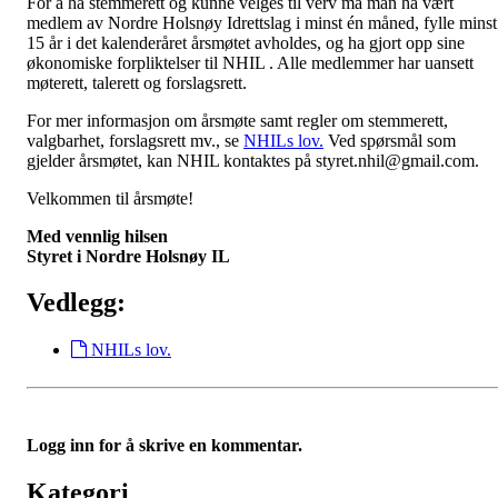
For å ha stemmerett og kunne velges til verv må man ha vært
medlem av Nordre Holsnøy Idrettslag i minst én måned, fylle minst
15 år i det kalenderåret årsmøtet avholdes, og ha gjort opp sine
økonomiske forpliktelser til NHIL . Alle medlemmer har uansett
møterett, talerett og forslagsrett.
For mer informasjon om årsmøte samt regler om stemmerett,
valgbarhet, forslagsrett mv., se
NHILs lov.
Ved spørsmål som
gjelder årsmøtet, kan NHIL kontaktes på styret.nhil@gmail.com.
Velkommen til årsmøte!
Med vennlig hilsen
Styret i Nordre Holsnøy IL
Vedlegg:
NHILs lov.
Logg inn for å skrive en kommentar.
Kategori