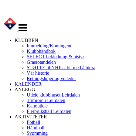
Veksle
navigasjon
KLUBBEN
Innmelding/Kontingent
Klubbhandbok
SELECT bekledning & utstyr
Grasrotandelen
STØTTE til NHIL - bli med å bidra
Vår historie
Retningslinjer og veileder
KALENDER
ANLEGG
Utleie klubbhuset Leirdalen
Trimrom i Leirdalen
Kanoutleie
Flerbrukshall Leirdalen
AKTIVITETER
Fotball
Håndball
Svømming