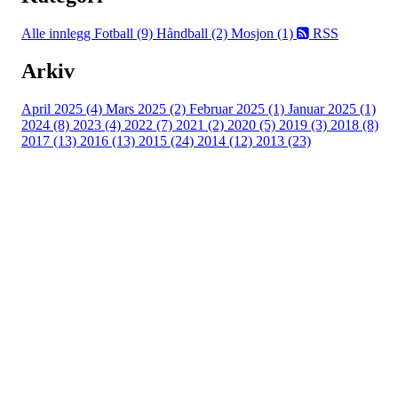
Alle innlegg
Fotball (9)
Håndball (2)
Mosjon (1)
RSS
Arkiv
April 2025 (4)
Mars 2025 (2)
Februar 2025 (1)
Januar 2025 (1)
2024 (8)
2023 (4)
2022 (7)
2021 (2)
2020 (5)
2019 (3)
2018 (8)
2017 (13)
2016 (13)
2015 (24)
2014 (12)
2013 (23)
Nordre Holsnøy Idrettslag
Ievegen 6, 5917 ROSSLAND
Org. nr.: 993 569 682
+ 47 99 32 49 30
post@nordreholsnoy.no