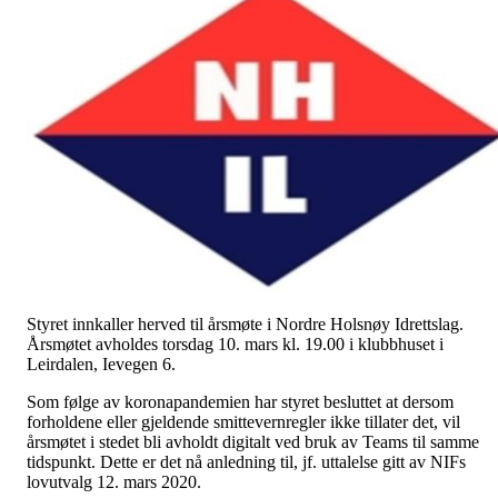
Styret innkaller herved til årsmøte i Nordre Holsnøy Idrettslag.
Årsmøtet avholdes torsdag 10. mars kl. 19.00 i klubbhuset i
Leirdalen, Ievegen 6.
Som følge av koronapandemien har styret besluttet at dersom
forholdene eller gjeldende smittevernregler ikke tillater det, vil
årsmøtet i stedet bli avholdt digitalt ved bruk av Teams til samme
tidspunkt. Dette er det nå anledning til, jf. uttalelse gitt av NIFs
lovutvalg 12. mars 2020.