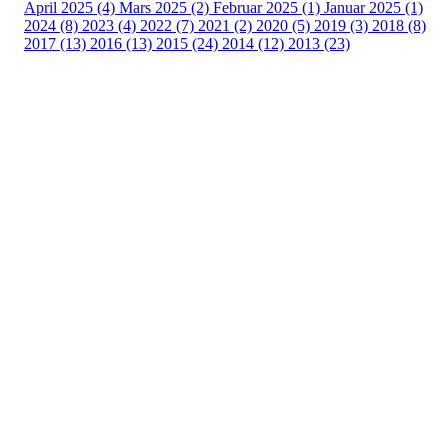
April 2025 (4)
Mars 2025 (2)
Februar 2025 (1)
Januar 2025 (1)
2024 (8)
2023 (4)
2022 (7)
2021 (2)
2020 (5)
2019 (3)
2018 (8)
2017 (13)
2016 (13)
2015 (24)
2014 (12)
2013 (23)
Nordre Holsnøy Idrettslag
Ievegen 6, 5917 ROSSLAND
Org. nr.: 993 569 682
+ 47 99 32 49 30
post@nordreholsnoy.no
Bli medlem i klubben!
Trykk her for innmelding