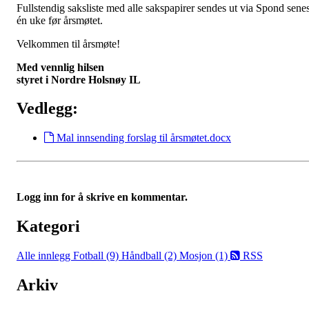
Fullstendig saksliste med alle sakspapirer sendes ut via Spond senes
én uke før årsmøtet.
Velkommen til årsmøte!
Med vennlig hilsen
styret i Nordre Holsnøy IL
Vedlegg:
Mal innsending forslag til årsmøtet.docx
Logg inn for å skrive en kommentar.
Kategori
Alle innlegg
Fotball (9)
Håndball (2)
Mosjon (1)
RSS
Arkiv