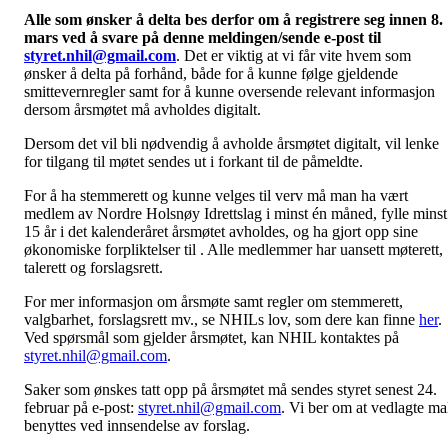
Alle som ønsker å delta bes derfor om å
registrere seg innen 8.
mars
ved å svare på denne meldingen/sende e-post til
styret.nhil@gmail.com
. Det er viktig at vi får vite hvem som
ønsker å delta på forhånd, både for å kunne følge gjeldende
smittevernregler samt for å kunne oversende relevant informasjon
dersom årsmøtet må avholdes digitalt.
Dersom det vil bli nødvendig å avholde årsmøtet digitalt, vil lenke
for tilgang til møtet sendes ut i forkant til de påmeldte.
For å ha stemmerett og kunne velges til verv må man ha vært
medlem av Nordre Holsnøy Idrettslag i minst én måned, fylle minst
15 år i det kalenderåret årsmøtet avholdes, og ha gjort opp sine
økonomiske forpliktelser til . Alle medlemmer har uansett møterett,
talerett og forslagsrett.
For mer informasjon om årsmøte samt regler om stemmerett,
valgbarhet, forslagsrett mv., se NHILs lov, som dere kan finne
her
.
Ved spørsmål som gjelder årsmøtet, kan NHIL kontaktes på
styret.nhil@gmail.com
.
Saker som ønskes tatt opp på årsmøtet må sendes styret senest 24.
februar på e-post:
styret.nhil@gmail.com
. Vi ber om at vedlagte ma
benyttes ved innsendelse av forslag.