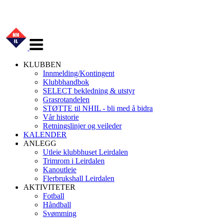
Veksle
navigasjon
KLUBBEN
Innmelding/Kontingent
Klubbhandbok
SELECT bekledning & utstyr
Grasrotandelen
STØTTE til NHIL - bli med å bidra
Vår historie
Retningslinjer og veileder
KALENDER
ANLEGG
Utleie klubbhuset Leirdalen
Trimrom i Leirdalen
Kanoutleie
Flerbrukshall Leirdalen
AKTIVITETER
Fotball
Håndball
Svømming