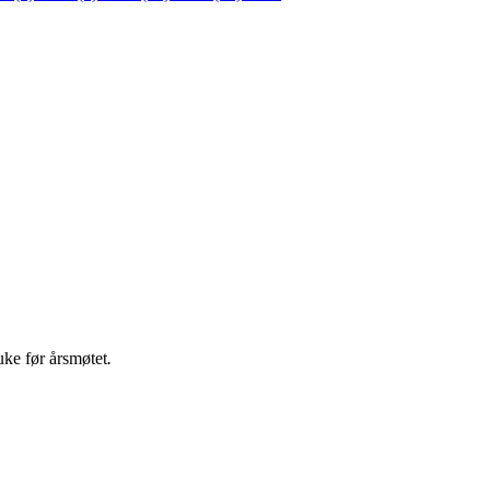
uke før årsmøtet
.