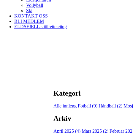
Vollyball
Ski
KONTAKT OSS
BLI MEDLEM
ELDSFJELL stitilretteleiing
Kategori
Alle innlegg
Fotball (9)
Håndball (2)
Mosj
Arkiv
April 2025 (4)
Mars 2025 (2)
Februar 202