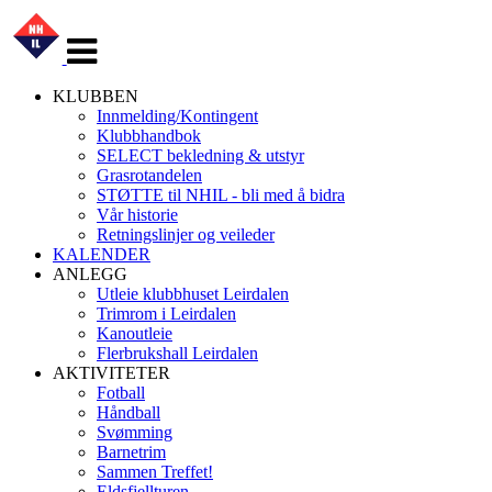
Veksle
navigasjon
KLUBBEN
Innmelding/Kontingent
Klubbhandbok
SELECT bekledning & utstyr
Grasrotandelen
STØTTE til NHIL - bli med å bidra
Vår historie
Retningslinjer og veileder
KALENDER
ANLEGG
Utleie klubbhuset Leirdalen
Trimrom i Leirdalen
Kanoutleie
Flerbrukshall Leirdalen
AKTIVITETER
Fotball
Håndball
Svømming
Barnetrim
Sammen Treffet!
Eldsfjellturen