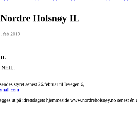
 Nordre Holsnøy IL
. feb 2019
 IL
 i NHIL,
endes styret senest 26.februar til Ievegen 6,
@gmail.com
 legges ut på idrettslagets hjemmeside www.nordreholsnøy.no senest én 