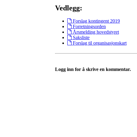
Vedlegg:
Forslag kontingent 2019
Forretningsorden
Årsmelding hovedstyret
Saksliste
Forslag til organisasjonskart
Logg inn for å skrive en kommentar.
Nordre Holsnøy Idrettsla
Ievegen 6, 5917 ROSSLAND
Org. nr.: 993 569 682