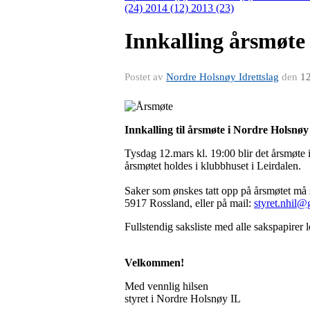
(24)
2014 (12)
2013 (23)
Innkalling årsmøte
Postet av
Nordre Holsnøy Idrettslag
den
12
Innkalling til årsmøte i Nordre Holsnøy
Tysdag 12.mars kl. 19:00 blir det årsmøte
årsmøtet holdes i klubbhuset i Leirdalen.
Saker som ønskes tatt opp på årsmøtet må s
5917 Rossland, eller på mail:
styret.nhil
Fullstendig saksliste med alle sakspapirer
Velkommen!
Med vennlig hilsen
styret i Nordre Holsnøy IL