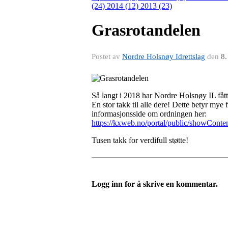
(24)
2014 (12)
2013 (23)
Grasrotandelen
Postet av
Nordre Holsnøy Idrettslag
den
8.
Så langt i 2018 har Nordre Holsnøy IL fått
En stor takk til alle dere! Dette betyr my
informasjonsside om ordningen her:
https://kxweb.no/portal/public/showCont
Tusen takk for verdifull støtte!
Logg inn for å skrive en kommentar.