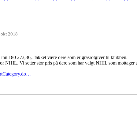
 okt 2018
 inn 180 273,36,- takket være dere som er grasrotgiver til klubben.
e for NHIL. Vi setter stor pris på dere som har valgt NHIL som mottager
entCategory.do…