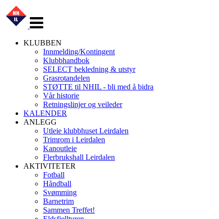
Veksle
navigasjon
KLUBBEN
Innmelding/Kontingent
Klubbhandbok
SELECT bekledning & utstyr
Grasrotandelen
STØTTE til NHIL - bli med å bidra
Vår historie
Retningslinjer og veileder
KALENDER
ANLEGG
Utleie klubbhuset Leirdalen
Trimrom i Leirdalen
Kanoutleie
Flerbrukshall Leirdalen
AKTIVITETER
Fotball
Håndball
Svømming
Barnetrim
Sammen Treffet!
Eldsfjellturen