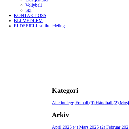
Vollyball
Ski
KONTAKT OSS
BLI MEDLEM
ELDSFJELL stitilretteleiing
Kategori
Alle innlegg
Fotball (9)
Håndball (2)
Mosj
Arkiv
April 2025 (4)
Mars 2025 (2)
Februar 202