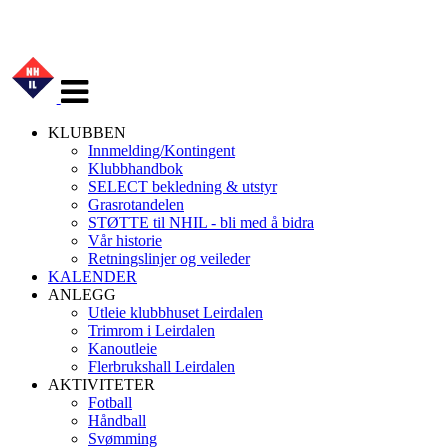
Veksle
navigasjon
KLUBBEN
Innmelding/Kontingent
Klubbhandbok
SELECT bekledning & utstyr
Grasrotandelen
STØTTE til NHIL - bli med å bidra
Vår historie
Retningslinjer og veileder
KALENDER
ANLEGG
Utleie klubbhuset Leirdalen
Trimrom i Leirdalen
Kanoutleie
Flerbrukshall Leirdalen
AKTIVITETER
Fotball
Håndball
Svømming