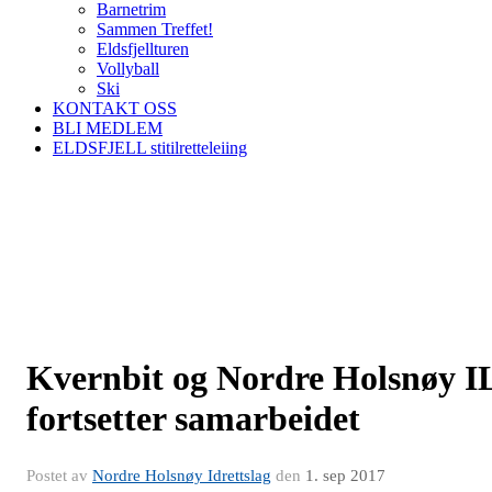
Barnetrim
Sammen Treffet!
Eldsfjellturen
Vollyball
Ski
KONTAKT OSS
BLI MEDLEM
ELDSFJELL stitilretteleiing
Kvernbit og Nordre Holsnøy I
fortsetter samarbeidet
Postet av
Nordre Holsnøy Idrettslag
den
1. sep 2017