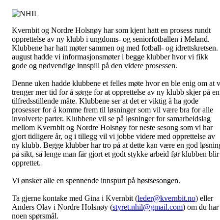
Kvernbit og Nordre Holsnøy har som kjent hatt en prosess rundt
opprettelse av ny klubb i ungdoms- og seniorfotballen i Meland.
Klubbene har hatt møter sammen og med fotball- og idrettskretsen. 
august hadde vi informasjonsmøter i begge klubber hvor vi fikk
gode og nødvendige innspill på den videre prosessen.
Denne uken hadde klubbene et felles møte hvor en ble enig om at v
trenger mer tid for å sørge for at opprettelse av ny klubb skjer på en
tilfredsstillende måte. Klubbene ser at det er viktig å ha gode
prosesser for å komme frem til løsninger som vil være bra for alle
involverte parter. Klubbene vil se på løsninger for samarbeidslag
mellom Kvernbit og Nordre Holsnøy for neste sesong som vi har
gjort tidligere år, og i tillegg vil vi jobbe videre med opprettelse av
ny klubb. Begge klubber har tro på at dette kan være en god løsnin
på sikt, så lenge man får gjort et godt stykke arbeid før klubben blir
opprettet.
Vi ønsker alle en spennende innspurt på høstsesongen.
Ta gjerne kontake med Gina i Kvernbit (
leder@kvernbit.no
)
eller
Anders Olav i Nordre Holsnøy (
styret.nhil@gmail.com
) om du har
noen spørsmål.