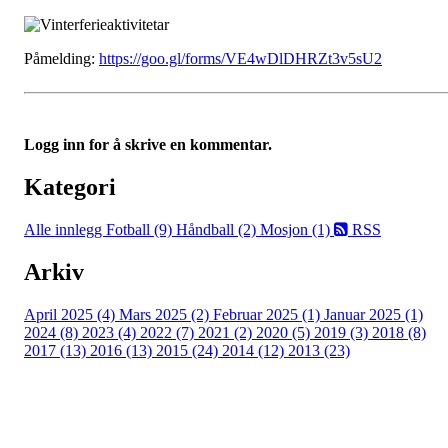
Påmelding:
https://goo.gl/forms/VE4wDlDHRZt3v5sU2
Logg inn for å skrive en kommentar.
Kategori
Alle innlegg
Fotball (9)
Håndball (2)
Mosjon (1)
RSS
Arkiv
April 2025 (4)
Mars 2025 (2)
Februar 2025 (1)
Januar 2025 (1)
2024 (8)
2023 (4)
2022 (7)
2021 (2)
2020 (5)
2019 (3)
2018 (8)
2017 (13)
2016 (13)
2015 (24)
2014 (12)
2013 (23)