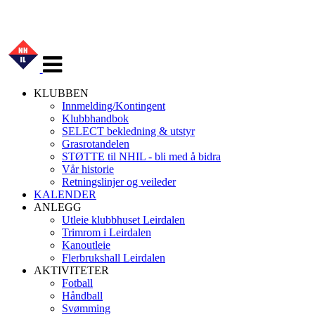
Veksle
navigasjon
KLUBBEN
Innmelding/Kontingent
Klubbhandbok
SELECT bekledning & utstyr
Grasrotandelen
STØTTE til NHIL - bli med å bidra
Vår historie
Retningslinjer og veileder
KALENDER
ANLEGG
Utleie klubbhuset Leirdalen
Trimrom i Leirdalen
Kanoutleie
Flerbrukshall Leirdalen
AKTIVITETER
Fotball
Håndball
Svømming