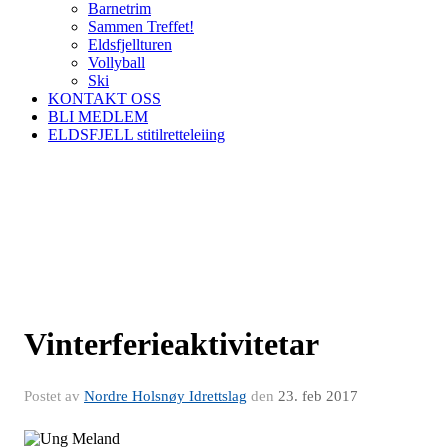
Barnetrim
Sammen Treffet!
Eldsfjellturen
Vollyball
Ski
KONTAKT OSS
BLI MEDLEM
ELDSFJELL stitilretteleiing
Vinterferieaktivitetar
Postet av
Nordre Holsnøy Idrettslag
den
23. feb 2017