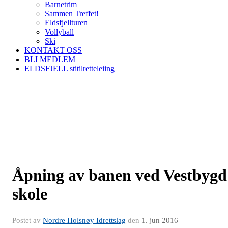
Barnetrim
Sammen Treffet!
Eldsfjellturen
Vollyball
Ski
KONTAKT OSS
BLI MEDLEM
ELDSFJELL stitilretteleiing
Åpning av banen ved Vestbygd
skole
Postet av
Nordre Holsnøy Idrettslag
den
1. jun 2016