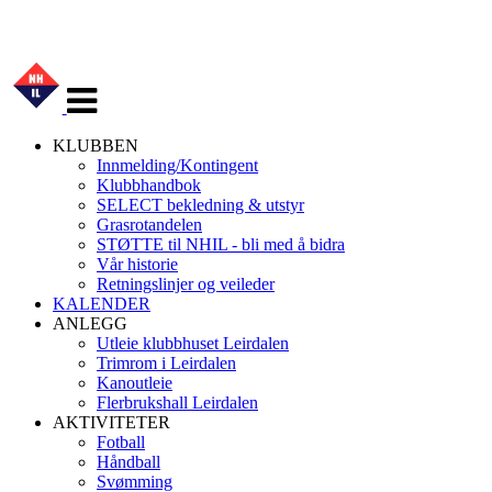
Veksle
navigasjon
KLUBBEN
Innmelding/Kontingent
Klubbhandbok
SELECT bekledning & utstyr
Grasrotandelen
STØTTE til NHIL - bli med å bidra
Vår historie
Retningslinjer og veileder
KALENDER
ANLEGG
Utleie klubbhuset Leirdalen
Trimrom i Leirdalen
Kanoutleie
Flerbrukshall Leirdalen
AKTIVITETER
Fotball
Håndball
Svømming