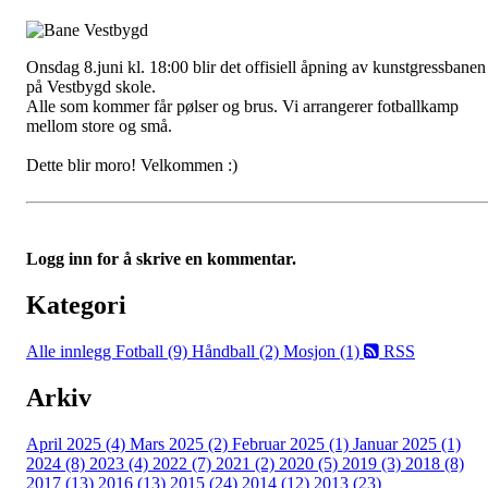
Onsdag 8.juni kl. 18:00 blir det offisiell åpning av kunstgressbanen
på Vestbygd skole.
Alle som kommer får pølser og brus. Vi arrangerer fotballkamp
mellom store og små.
Dette blir moro! Velkommen :)
Logg inn for å skrive en kommentar.
Kategori
Alle innlegg
Fotball (9)
Håndball (2)
Mosjon (1)
RSS
Arkiv
April 2025 (4)
Mars 2025 (2)
Februar 2025 (1)
Januar 2025 (1)
2024 (8)
2023 (4)
2022 (7)
2021 (2)
2020 (5)
2019 (3)
2018 (8)
2017 (13)
2016 (13)
2015 (24)
2014 (12)
2013 (23)