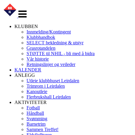
Veksle
navigasjon
KLUBBEN
Innmelding/Kontingent
Klubbhandbok
SELECT bekledning & utstyr
Grasrotandelen
STØTTE til NHIL - bli med å bidra
Vår historie
Retningslinjer og veileder
KALENDER
ANLEGG
Utleie klubbhuset Leirdalen
Trimrom i Leirdalen
Kanoutleie
Flerbrukshall Leirdalen
AKTIVITETER
Fotball
Håndball
Svømming
Barnetrim
Sammen Treffet!
Eldsfjellturen