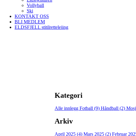
Vollyball
Ski
KONTAKT OSS
BLI MEDLEM
ELDSFJELL stitilretteleiing
Kategori
Alle innlegg
Fotball (9)
Håndball (2)
Mosj
Arkiv
April 2025 (4)
Mars 2025 (2)
Februar 202