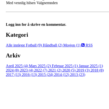
Med vennlig hilsen Valgnemnden
Logg inn for å skrive en kommentar.
Kategori
Alle innlegg
Fotball (9)
Håndball (2)
Mosjon (1)
RSS
Arkiv
April 2025 (4)
Mars 2025 (2)
Februar 2025 (1)
Januar 2025 (1)
2024 (8)
2023 (4)
2022 (7)
2021 (2)
2020 (5)
2019 (3)
2018 (8)
2017 (13)
2016 (13)
2015 (24)
2014 (12)
2013 (23)
Nordre Holsnøy Idrettslag