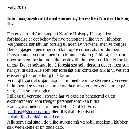
Valg 2015
Informasjonsskriv til medlemmer og foresatte i Nordre Holsnø
IL.
Det er snart tid for årsmøte i Nordre Holsnøy IL, og i den
forbindelse er det behov for nye personer i ulike verv i klubben.
Valgnemda har fått inn forslag til noen av vervene, men vi trenger
flere engasjerte personer som kan gjøre en innsats for klubben!
Dersom noen vet om noen som kunne tenke seg å bidra, eller om
noen som en tror kunne bidra positiv til klubben, send inn et forsla
til oss. Det er selvsagt lov å foreslå seg selv dersom det er noen so
har lyst til det! Alle som blir foreslått blir kontaktet slik at vi vet at 
ønsker og har anledning til å bidra!
Vedlagt ligger et organisasjonskart med de ulike styrene og verven
i klubben. De vervene som er markert med gult er verv som er på
valg, eller som mangler.
I tillegg til vervene i styrene har vi også en banenemd og en
økonominemd som trenger personer som kan bidra!
Forslag må meldes inn innen 1/4 – 15 til Eli Frost –
eli.frost@siemens.com
eller til Kristin Fjeldstad –
kristin.fjeldstad@hotmail.com
Alle som skal sitte i de ulike styrene må være/bli medlem i klubben
slik vedtektene er pr. dags dato.