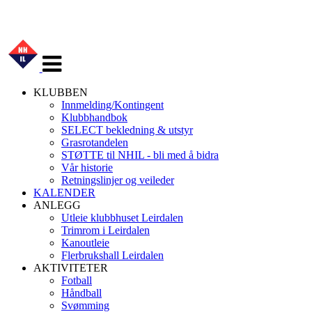
Veksle
navigasjon
KLUBBEN
Innmelding/Kontingent
Klubbhandbok
SELECT bekledning & utstyr
Grasrotandelen
STØTTE til NHIL - bli med å bidra
Vår historie
Retningslinjer og veileder
KALENDER
ANLEGG
Utleie klubbhuset Leirdalen
Trimrom i Leirdalen
Kanoutleie
Flerbrukshall Leirdalen
AKTIVITETER
Fotball
Håndball
Svømming