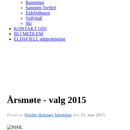
Barnetrim
Sammen Treffet!
Eldsfjellturen
Vollyball
Ski
KONTAKT OSS
BLI MEDLEM
ELDSFJELL stitilretteleiing
Årsmøte - valg 2015
Postet av
Nordre Holsnøy Idrettslag
den
25. mar 2015