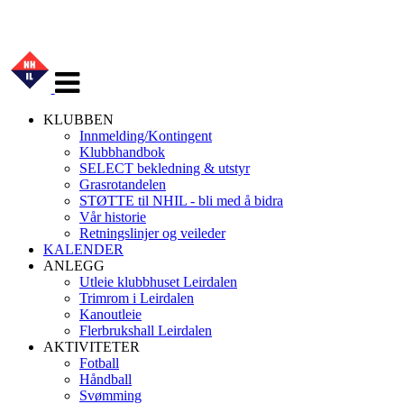
Veksle
navigasjon
KLUBBEN
Innmelding/Kontingent
Klubbhandbok
SELECT bekledning & utstyr
Grasrotandelen
STØTTE til NHIL - bli med å bidra
Vår historie
Retningslinjer og veileder
KALENDER
ANLEGG
Utleie klubbhuset Leirdalen
Trimrom i Leirdalen
Kanoutleie
Flerbrukshall Leirdalen
AKTIVITETER
Fotball
Håndball
Svømming