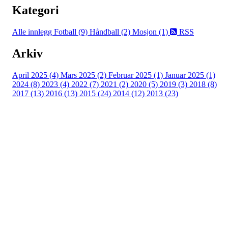
Kategori
Alle innlegg
Fotball (9)
Håndball (2)
Mosjon (1)
RSS
Arkiv
April 2025 (4)
Mars 2025 (2)
Februar 2025 (1)
Januar 2025 (1)
2024 (8)
2023 (4)
2022 (7)
2021 (2)
2020 (5)
2019 (3)
2018 (8)
2017 (13)
2016 (13)
2015 (24)
2014 (12)
2013 (23)
Nordre Holsnøy Idrettslag
Ievegen 6, 5917 ROSSLAND
Org. nr.: 993 569 682
+ 47 99 32 49 30
post@nordreholsnoy.no