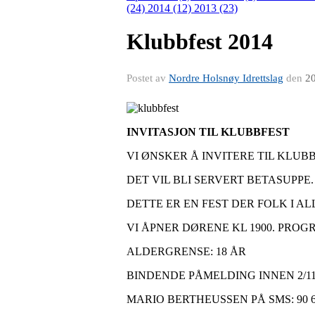
(24)
2014 (12)
2013 (23)
Klubbfest 2014
Postet av
Nordre Holsnøy Idrettslag
den
20
INVITASJON TIL KLUBBFEST
VI ØNSKER Å INVITERE TIL KLUB
DET VIL BLI SERVERT BETASUPPE
DETTE ER EN FEST DER FOLK I 
VI ÅPNER DØRENE KL 1900. PROG
ALDERGRENSE: 18 ÅR
BINDENDE PÅMELDING INNEN 2/11-
MARIO BERTHEUSSEN PÅ SMS: 90 60