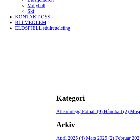
Vollyball
Ski
KONTAKT OSS
BLI MEDLEM
ELDSFJELL stitilretteleiing
Kategori
Alle innlegg
Fotball (9)
Håndball (2)
Mosj
Arkiv
April 2025 (4)
Mars 2025 (2)
Februar 202