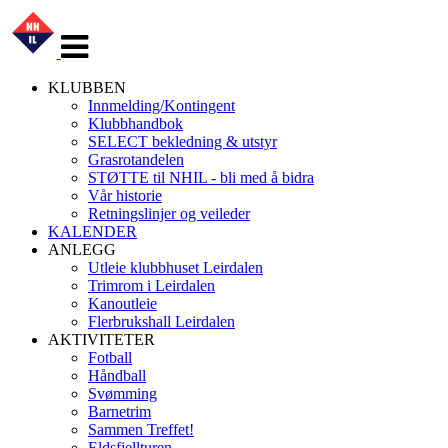
Veksle
navigasjon
KLUBBEN
Innmelding/Kontingent
Klubbhandbok
SELECT bekledning & utstyr
Grasrotandelen
STØTTE til NHIL - bli med å bidra
Vår historie
Retningslinjer og veileder
KALENDER
ANLEGG
Utleie klubbhuset Leirdalen
Trimrom i Leirdalen
Kanoutleie
Flerbrukshall Leirdalen
AKTIVITETER
Fotball
Håndball
Svømming
Barnetrim
Sammen Treffet!
Eldsfjellturen