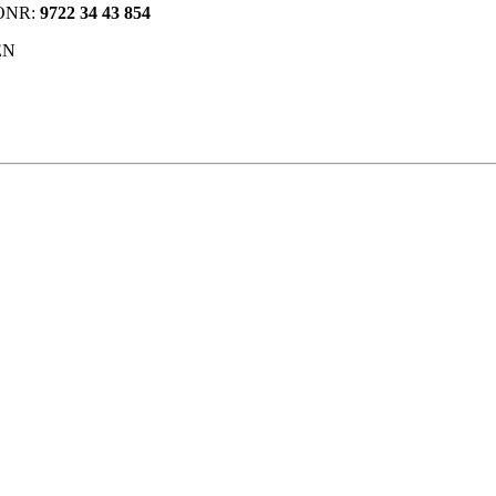
TONR:
9722 34 43 854
EN
g