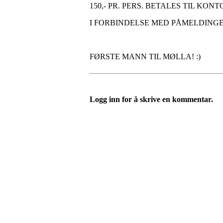
150,- PR. PERS. BETALES TIL KON
I FORBINDELSE MED PÅMELDING
FØRSTE MANN TIL MØLLA! :)
Logg inn for å skrive en kommentar.
Nordre Holsnøy Idrettsla
Ievegen 6, 5917 ROSSLAND
Org. nr.: 993 569 682
+ 47 99 32 49 30
post@nordreholsnoy.no