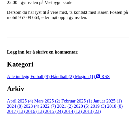
22.00 i gymsalen på Vestbygd skule
Dersom du har lyst til å vere med, ta kontakt med Karen Fossen på
mobil 957 09 663, eller møt opp i gymsalen.
Logg inn for å skrive en kommentar.
Kategori
Alle innlegg
Fotball (9)
Håndball (2)
Mosjon (1)
RSS
Arkiv
April 2025 (4)
Mars 2025 (2)
Februar 2025 (1)
Januar 2025 (1)
2024 (8)
2023 (4)
2022 (7)
2021 (2)
2020 (5)
2019 (3)
2018 (8)
2017 (13)
2016 (13)
2015 (24)
2014 (12)
2013 (23)