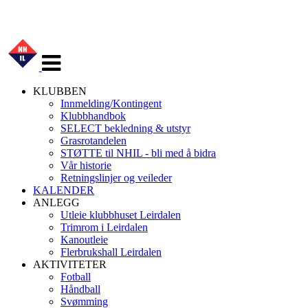
Veksle
navigasjon
KLUBBEN
Innmelding/Kontingent
Klubbhandbok
SELECT bekledning & utstyr
Grasrotandelen
STØTTE til NHIL - bli med å bidra
Vår historie
Retningslinjer og veileder
KALENDER
ANLEGG
Utleie klubbhuset Leirdalen
Trimrom i Leirdalen
Kanoutleie
Flerbrukshall Leirdalen
AKTIVITETER
Fotball
Håndball
Svømming