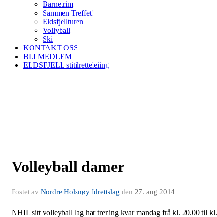
Barnetrim
Sammen Treffet!
Eldsfjellturen
Vollyball
Ski
KONTAKT OSS
BLI MEDLEM
ELDSFJELL stitilretteleiing
Volleyball damer
Postet av
Nordre Holsnøy Idrettslag
den
27. aug 2014
NHIL sitt volleyball lag har trening kvar mandag frå kl. 20.00 til kl.