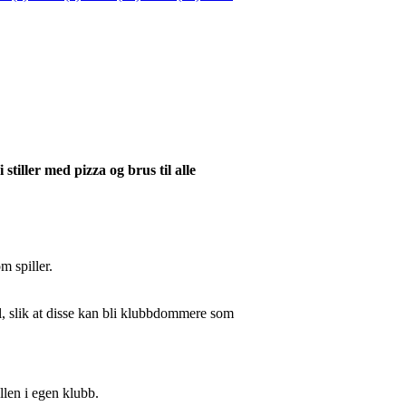
tiller med pizza og brus til alle
m spiller.
l, slik at disse kan bli klubbdommere som
llen i egen klubb.