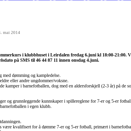
. mai 2014
merkurs i klubbhuset i Leirdalen fredag 6.juni kl 18:00-21:00. Vi s
sdato på SMS til 46 44 87 11 innen onsdag 4.juni.
ing med dømming og kampledelse.
foreldre eller andre ungdommer/voksne.
de kamper i barnefotballen, dog med en aldersforskjell (2-3 år) på de so
er og grunnleggende kunnskaper i spillereglene for 7-er og 5-er fotbal
arnefotballen i egen klubb.
tdanningen.
være kvalifisert for å dømme 7-er og 5-er fotball, primært i barnefotba