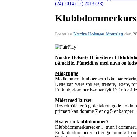
(24)
2014 (12)
2013 (23)
Klubbdommerkurs
Postet av
Nordre Holsnøy Idrettslag
den
28
Nordre Holsnøy IL inviterer til klubbdom
påmeldte. Påmelding med navn og fødsel
Målgruppe
Medlemmer i klubber som ikke har erfar
Dette kan være spillere, trenere, ledere, 
En klubbdommer bør har fylt 13 år for å le
Målet med kurset
Hovedmålet er å gi deltakere gode holdning
primært kan dømme 7-er og 5-er kamper i b
Hva er en klubbdommer?
Klubbdommerkurset er 1. trinn i dommeru
En klubbdommer vil etter gjennomført kurs 