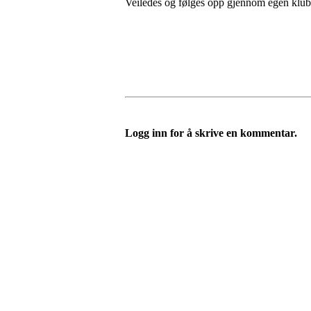
Veiledes og følges opp gjennom egen klub
Logg inn for å skrive en kommentar.
Nordre Holsnøy Idrettsla
Ievegen 6, 5917 ROSSLAND
Org. nr.: 993 569 682
+ 47 99 32 49 30
post@nordreholsnoy.no