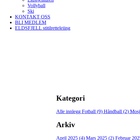
Vollyball
Ski
KONTAKT OSS
BLI MEDLEM
ELDSFJELL stitilretteleiing
Kategori
Alle innlegg
Fotball (9)
Håndball (2)
Mosj
Arkiv
April 2025 (4)
Mars 2025 (2)
Februar 202