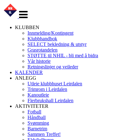
Veksle
navigasjon
KLUBBEN
Innmelding/Kontingent
Klubbhandbok
SELECT bekledning & utstyr
Grasrotandelen
STØTTE til NHIL - bli med å bidra
Vår historie
Retningslinjer og veileder
KALENDER
ANLEGG
Utleie klubbhuset Leirdalen
Trimrom i Leirdalen
Kanoutleie
Flerbrukshall Leirdalen
AKTIVITETER
Fotball
Håndball
Svømming
Barnetrim
Sammen Treffet!
Eldsfjellturen