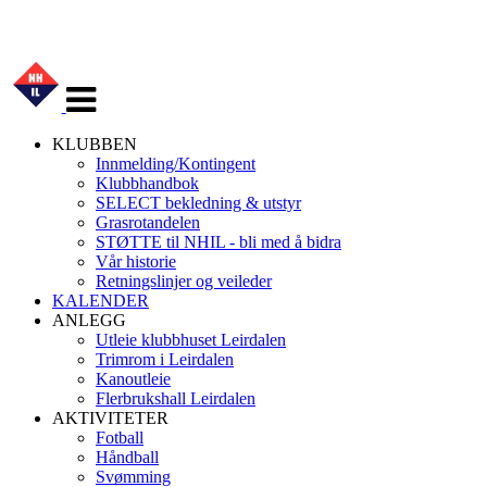
Veksle
navigasjon
KLUBBEN
Innmelding/Kontingent
Klubbhandbok
SELECT bekledning & utstyr
Grasrotandelen
STØTTE til NHIL - bli med å bidra
Vår historie
Retningslinjer og veileder
KALENDER
ANLEGG
Utleie klubbhuset Leirdalen
Trimrom i Leirdalen
Kanoutleie
Flerbrukshall Leirdalen
AKTIVITETER
Fotball
Håndball
Svømming