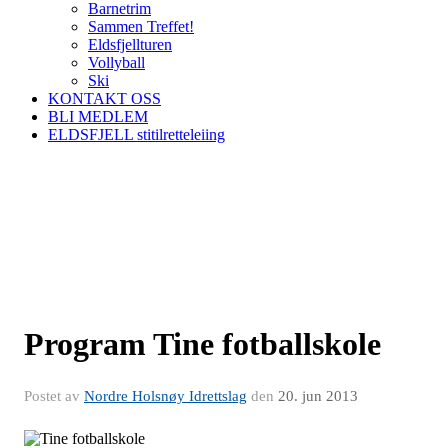
Barnetrim
Sammen Treffet!
Eldsfjellturen
Vollyball
Ski
KONTAKT OSS
BLI MEDLEM
ELDSFJELL stitilretteleiing
Program Tine fotballskole
Postet av
Nordre Holsnøy Idrettslag
den
20. jun 2013