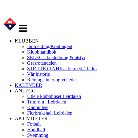
Veksle
navigasjon
KLUBBEN
Innmelding/Kontingent
Klubbhandbok
SELECT bekledning & utstyr
Grasrotandelen
STØTTE til NHIL - bli med å bidra
Vår historie
Retningslinjer og veileder
KALENDER
ANLEGG
Utleie klubbhuset Leirdalen
Trimrom i Leirdalen
Kanoutleie
Flerbrukshall Leirdalen
AKTIVITETER
Fotball
Håndball
Svømming