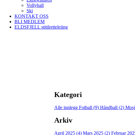
Vollyball
Ski
KONTAKT OSS
BLI MEDLEM
ELDSFJELL stitilretteleiing
Kategori
Alle innlegg
Fotball (9)
Håndball (2)
Mosj
Arkiv
April 2025 (4)
Mars 2025 (2)
Februar 202