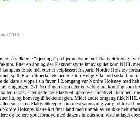
 mai 2013
hvert så velkjente "kjerringa" på hjemmebane mot Flaktveit fredag kveld.
et faktum. Etter en åpning der Flaktveit styrte litt av spillet kom NHIL 
 kampens første mål etter et velplassert frispark. Nordre Holsnøy fortsat
timen spilt. Fra krittmerket ekspederte Jon Helge Eikeland sikkert inn utl
de klare å vippe i sin favør. I 2.omgang var Nordre Holsnøy med helt f
ilt av omgangen, 2-1. Scoringen kom etter en veldig bra kontring som i
len i nota. Etter dette tok Flaktveit igjen over initativet i kampen, me
 etter litt, og kom seg til hektene igjen. Midt i andre omgang fikk NHIL 
allen snisset en Flaktveitkeeper som mest sannsynlig var glad for at han v
m Nordre Holsnøy klarte å ri fint i land med unntak av en ikke helt ufarl
llere og trenere godt fornøyd med dagens innsats som viste at laget absol