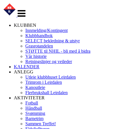
Veksle
navigasjon
KLUBBEN
Innmelding/Kontingent
Klubbhandbok
SELECT bekledning & utstyr
Grasrotandelen
STØTTE til NHIL - bli med å bidra
Vår historie
Retningslinjer og veileder
KALENDER
ANLEGG
Utleie klubbhuset Leirdalen
Trimrom i Leirdalen
Kanoutleie
Flerbrukshall Leirdalen
AKTIVITETER
Fotball
Håndball
Svømming
Barnetrim
Sammen Treffet!
Eldsfjellturen