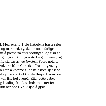
 Med seier 3-1 ble historiens første seier
mer og mer med, og skapte noen farlige
te å presse på etter scoringen, og fikk et
igningen. Stillingen stod seg til pause, og
ra starten av, og Øystein Fosse noterte
nvolverte både Christian Frønningen, og
n uten å komme til de helt store sjansene.
et nytt korrekt idømt straffespark som Jon
ar like hel etterpå. Etter dette ebbet
ig heading fra kloss hold minutter før
utt har noe i 5.divisjon å gjøre.