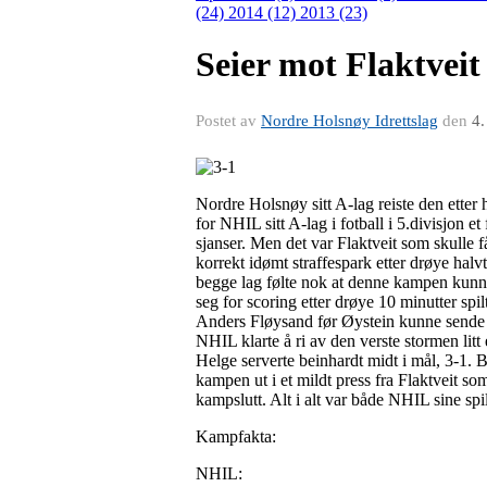
(24)
2014 (12)
2013 (23)
Seier mot Flaktveit
Postet av
Nordre Holsnøy Idrettslag
den
4.
Nordre Holsnøy sitt A-lag reiste den etter 
for NHIL sitt A-lag i fotball i 5.divisjon 
sjanser. Men det var Flaktveit som skulle få
korrekt idømt straffespark etter drøye halv
begge lag følte nok at denne kampen kunne 
seg for scoring etter drøye 10 minutter sp
Anders Fløysand før Øystein kunne sende bal
NHIL klarte å ri av den verste stormen litt
Helge serverte beinhardt midt i mål, 3-1. B
kampen ut i et mildt press fra Flaktveit so
kampslutt. Alt i alt var både NHIL sine spi
Kampfakta:
NHIL: