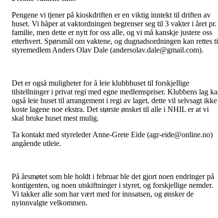
Pengene vi tjener på kioskdriften er en viktig inntekt til driften av
huset. Vi håper at vaktordningen begrenser seg til 3 vakter i året pr.
familie, men dette er nytt for oss alle, og vi må kanskje justere oss
etterhvert. Spørsmål om vaktene, og dugnadsordningen kan rettes ti
styremedlem Anders Olav Dale (andersolav.dale@gmail.com).
Det er også muligheter for å leie klubbhuset til forskjellige
tilstellninger i privat regi med egne medlemspriser. Klubbens lag k
også leie huset til arrangement i regi av laget, dette vil selvsagt ikke
koste lagene noe ekstra. Det største ønsket til alle i NHIL er at vi
skal bruke huset mest mulig.
Ta kontakt med styreleder Anne-Grete Eide (agr-eide@online.no)
angående utleie.
På årsmøtet som ble holdt i februar ble det gjort noen endringer på
kontigenten, og noen utskiftninger i styret, og forskjellige nemder.
Vi takker alle som har vært med for innsatsen, og ønsker de
nyinnvalgte velkommen.