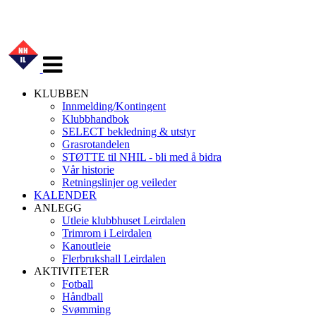
Veksle
navigasjon
KLUBBEN
Innmelding/Kontingent
Klubbhandbok
SELECT bekledning & utstyr
Grasrotandelen
STØTTE til NHIL - bli med å bidra
Vår historie
Retningslinjer og veileder
KALENDER
ANLEGG
Utleie klubbhuset Leirdalen
Trimrom i Leirdalen
Kanoutleie
Flerbrukshall Leirdalen
AKTIVITETER
Fotball
Håndball
Svømming