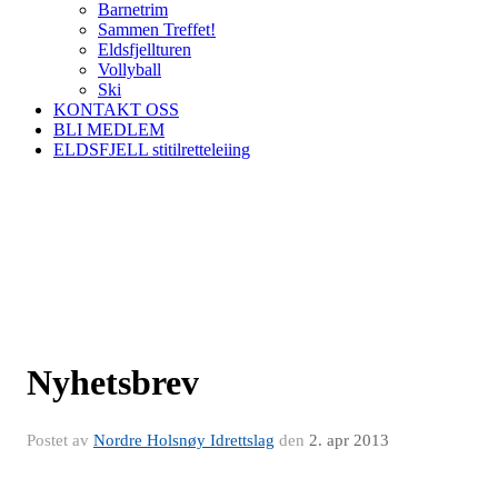
Barnetrim
Sammen Treffet!
Eldsfjellturen
Vollyball
Ski
KONTAKT OSS
BLI MEDLEM
ELDSFJELL stitilretteleiing
Nyhetsbrev
Postet av
Nordre Holsnøy Idrettslag
den
2. apr 2013