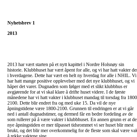
Nyhetsbrev 1
2013
2013 har vært starten på et nytt kapittel i Nordre Holsnøy sin
historie. Klubbhuset har vært åpent for alle, og vi har hatt vakter de
i hverdagene. Dette har vært en helt ny hverdag for alle i NHIL. Vi
har hatt mange positive opplevelser med det nye klubbhuset, og vi
håper det varer. Dugnaden som følger med et slikt klubbhus er
avgjørende for at vi skal klare å drifte huset videre. I de første
månedene har vi hatt vakter i klubhuset mandag til torsdag fra 1800
2100. Dette blir endret fra og med uke 15. Da vil de nye
åpningstidene være 1800-2100. Grunnen til endringen er at vi går
ned i antall dugnadstimer, og dermed får en bedre fordeling av de
som rullerer på å være vakter i klubbhuset. En annen grunn er at d
nye åpningstiden er mer tilpasset tidsrommet vi ser huset blir mest
brukt, og det blir mer overkommelig for de fleste som skal være va
å rekke vaktene sine.