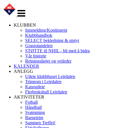
Veksle
navigasjon
KLUBBEN
Innmelding/Kontingent
Klubbhandbok
SELECT bekledning & utstyr
Grasrotandelen
STØTTE til NHIL - bli med å bidra
Vår historie
Retningslinjer og veileder
KALENDER
ANLEGG
Utleie klubbhuset Leirdalen
Trimrom i Leirdalen
Kanoutleie
Flerbrukshall Leirdalen
AKTIVITETER
Fotball
Håndball
Svømming
Barnetrim
Sammen Treffet!
Eldsfjellturen