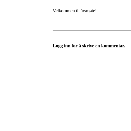
Velkommen til årsmøte!
Logg inn for å skrive en kommentar.
Nordre Holsnøy Idrettsla
Ievegen 6, 5917 ROSSLAND
Org. nr.: 993 569 682
+ 47 99 32 49 30
post@nordreholsnoy.no