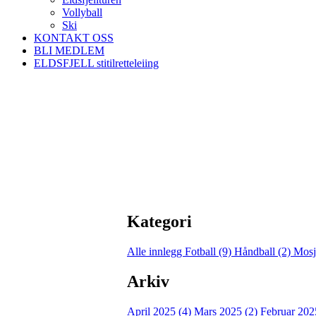
Vollyball
Ski
KONTAKT OSS
BLI MEDLEM
ELDSFJELL stitilretteleiing
Kategori
Alle innlegg
Fotball (9)
Håndball (2)
Mosj
Arkiv
April 2025 (4)
Mars 2025 (2)
Februar 202