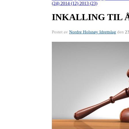
(24)
2014 (12)
2013 (23)
INKALLING TIL 
Postet av
Nordre Holsnøy Idrettslag
den
23