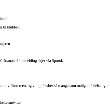
måned
r til klubben
gsrett.
på årsmøtet? Innmelding skjer via Spond.
 er velkommen, og vi oppfordrer så mange som mulig til å delta og bidr
dreholsnøy.no