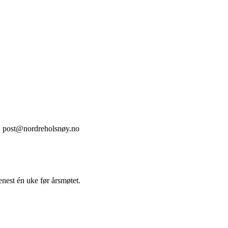
il: post@nordreholsnøy.no
enest én uke før årsmøtet.