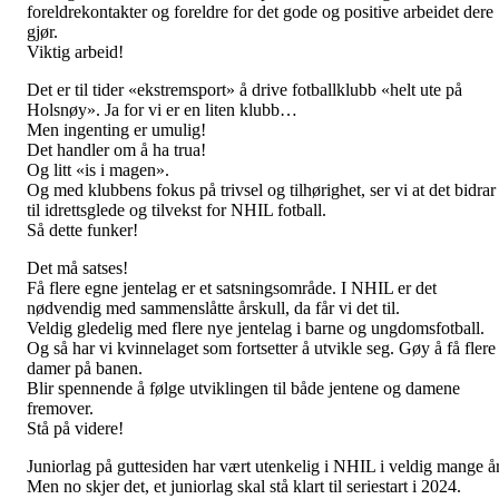
foreldrekontakter og foreldre for det gode og positive arbeidet dere
gjør.
Viktig arbeid!
Det er til tider «ekstremsport» å drive fotballklubb «helt ute på
Holsnøy». Ja for vi er en liten klubb…
Men ingenting er umulig!
Det handler om å ha trua!
Og litt «is i magen».
Og med klubbens fokus på trivsel og tilhørighet, ser vi at det bidrar
til idrettsglede og tilvekst for NHIL fotball.
Så dette funker!
Det må satses!
Få flere egne jentelag er et satsningsområde. I NHIL er det
nødvendig med sammenslåtte årskull, da får vi det til.
Veldig gledelig med flere nye jentelag i barne og ungdomsfotball.
Og så har vi kvinnelaget som fortsetter å utvikle seg. Gøy å få flere
damer på banen.
Blir spennende å følge utviklingen til både jentene og damene
fremover.
Stå på videre!
Juniorlag på guttesiden har vært utenkelig i NHIL i veldig mange år
Men no skjer det, et juniorlag skal stå klart til seriestart i 2024.