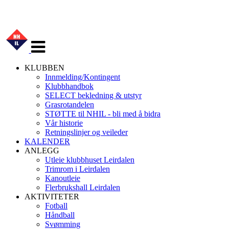
Veksle
navigasjon
KLUBBEN
Innmelding/Kontingent
Klubbhandbok
SELECT bekledning & utstyr
Grasrotandelen
STØTTE til NHIL - bli med å bidra
Vår historie
Retningslinjer og veileder
KALENDER
ANLEGG
Utleie klubbhuset Leirdalen
Trimrom i Leirdalen
Kanoutleie
Flerbrukshall Leirdalen
AKTIVITETER
Fotball
Håndball
Svømming