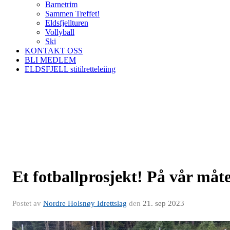
Barnetrim
Sammen Treffet!
Eldsfjellturen
Vollyball
Ski
KONTAKT OSS
BLI MEDLEM
ELDSFJELL stitilretteleiing
Et fotballprosjekt! På vår måt
Postet av
Nordre Holsnøy Idrettslag
den
21. sep 2023