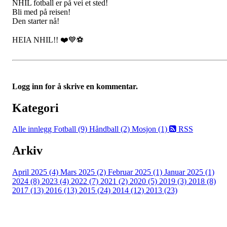
NHIL fotball er på vei et sted!
Bli med på reisen!
Den starter nå!
HEIA NHIL!! ❤️💙⚽️
Logg inn for å skrive en kommentar.
Kategori
Alle innlegg
Fotball (9)
Håndball (2)
Mosjon (1)
RSS
Arkiv
April 2025 (4)
Mars 2025 (2)
Februar 2025 (1)
Januar 2025 (1)
2024 (8)
2023 (4)
2022 (7)
2021 (2)
2020 (5)
2019 (3)
2018 (8)
2017 (13)
2016 (13)
2015 (24)
2014 (12)
2013 (23)