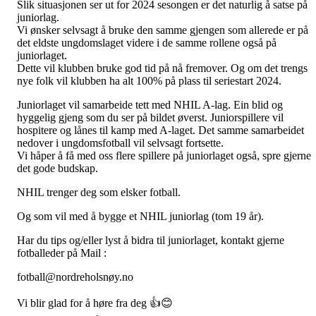
Slik situasjonen ser ut for 2024 sesongen er det naturlig å satse på
juniorlag.
Vi ønsker selvsagt å bruke den samme gjengen som allerede er på
det eldste ungdomslaget videre i de samme rollene også på
juniorlaget.
Dette vil klubben bruke god tid på nå fremover. Og om det trengs
nye folk vil klubben ha alt 100% på plass til seriestart 2024.
Juniorlaget vil samarbeide tett med NHIL A-lag. Ein blid og
hyggelig gjeng som du ser på bildet øverst. Juniorspillere vil
hospitere og lånes til kamp med A-laget. Det samme samarbeidet
nedover i ungdomsfotball vil selvsagt fortsette.
Vi håper å få med oss flere spillere på juniorlaget også, spre gjerne
det gode budskap.
NHIL trenger deg som elsker fotball.
Og som vil med å bygge et NHIL juniorlag (tom 19 år).
Har du tips og/eller lyst å bidra til juniorlaget, kontakt gjerne
fotballeder på Mail :
fotball@nordreholsnøy.no
Vi blir glad for å høre fra deg 👍😊