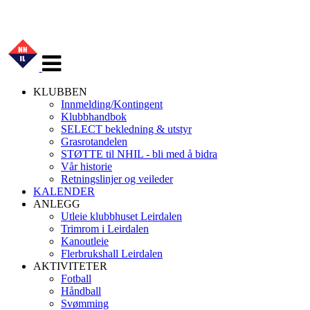
Veksle
navigasjon
KLUBBEN
Innmelding/Kontingent
Klubbhandbok
SELECT bekledning & utstyr
Grasrotandelen
STØTTE til NHIL - bli med å bidra
Vår historie
Retningslinjer og veileder
KALENDER
ANLEGG
Utleie klubbhuset Leirdalen
Trimrom i Leirdalen
Kanoutleie
Flerbrukshall Leirdalen
AKTIVITETER
Fotball
Håndball
Svømming