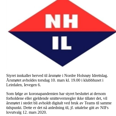
Styret innkaller herved til årsmøte i Nordre Holsnøy Idrettslag.
Årsmøtet avholdes torsdag 10. mars kl. 19.00 i klubbhuset i
Leirdalen, Ievegen 6.
Som følge av koronapandemien har styret besluttet at dersom
forholdene eller gjeldende smittevernregler ikke tillater det, vil
årsmøtet i stedet bli avholdt digitalt ved bruk av Teams til samme
tidspunkt. Dette er det nå anledning til, jf. uttalelse gitt av NIFs
lovutvalg 12. mars 2020.