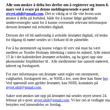
Alle som ønsker å delta bes derfor om å
registrere seg innen 8.
mars
ved å svare på denne meldingen/sende e-post til
styret.nhil@gmail.com
. Det er viktig at vi får vite hvem som
ønsker å delta på forhånd, både for å kunne følge gjeldende
smittevernregler samt for å kunne oversende relevant informasjon
dersom årsmøtet må avholdes digitalt.
Dersom det vil bli nødvendig å avholde årsmøtet digitalt, vil lenke
for tilgang til møtet sendes ut i forkant til de påmeldte.
For å ha stemmerett og kunne velges til verv må man ha vært
medlem av Nordre Holsnøy Idrettslag i minst én måned, fylle minst
15 år i det kalenderåret årsmøtet avholdes, og ha gjort opp sine
økonomiske forpliktelser til . Alle medlemmer har uansett møterett,
talerett og forslagsrett.
For mer informasjon om årsmøte samt regler om stemmerett,
valgbarhet, forslagsrett mv., se NHILs lov, som dere kan finne
her
.
Ved spørsmål som gjelder årsmøtet, kan NHIL kontaktes på
styret.nhil@gmail.com
.
Saker som ønskes tatt opp på årsmøtet må sendes styret senest 24.
februar på e-post:
styret.nhil@gmail.com
. Vi ber om at vedlagte ma
benyttes ved innsendelse av forslag.