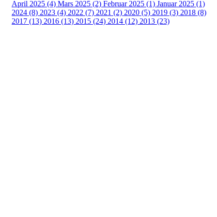
April 2025 (4)
Mars 2025 (2)
Februar 2025 (1)
Januar 2025 (1)
2024 (8)
2023 (4)
2022 (7)
2021 (2)
2020 (5)
2019 (3)
2018 (8)
2017 (13)
2016 (13)
2015 (24)
2014 (12)
2013 (23)
Nordre Holsnøy Idrettslag
Ievegen 6, 5917 ROSSLAND
Org. nr.: 993 569 682
+ 47 99 32 49 30
post@nordreholsnoy.no
Bli medlem i klubben!
Trykk her for innmelding