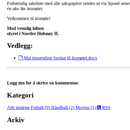
Fullstendig saksliste med alle sakspapirer sendes ut via Spond senes
én uke før årsmøtet.
Velkommen til årsmøte!
Med vennlig hilsen
styret i Nordre Holsnøy IL
Vedlegg:
Mal innsending forslag til årsmøtet.docx
Logg inn for å skrive en kommentar.
Kategori
Alle innlegg
Fotball (9)
Håndball (2)
Mosjon (1)
RSS
Arkiv