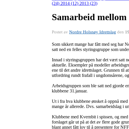
(24)
2014 (12)
2013 (23)
Samarbeid mellom 
Postet av
Nordre Holsnøy Idrettslag
den
19
Som sikkert mange har fått med seg har N
satt ned en felles styringsgruppe som unde
Innad i styringsgruppen har det vært satt 
aktuelle. Eksempler på modeller arbeidsgrup
ene til det andre idrettslaget. Grunnen til 
utfordring rundt frafall i ungdomsårene, og 
Arbeidsgruppen som ble satt ned gjorde en
klubbene 31.januar.
Ut i fra hva klubbene ønsket å oppnå med d
mange år allerede. Dvs. samarbeidslag i u
Klubbene med Kvernbit i spissen, og med st
forslaget går ut på at det av flere gode gru
blant annet fått lov til å presentere for NFF