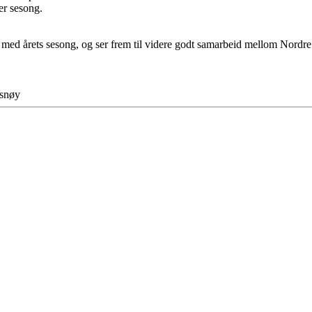
ver sesong.
l med årets sesong, og ser frem til videre godt samarbeid mellom Nord
lsnøy
g