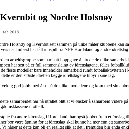
Kvernbit og Nordre Holsnøy
. feb 2018
ordre Holsnøy og Kvernbit sett sammen på ulike måter klubbene kan sa
rveis i sitt arbeid har fått innspill fra NFF Hordaland og andre idretts
ned en arbeidsgruppe som har hatt i oppgave å utrede de ulike samarbeid
pen har sett på er full sammenslåing av idrettslagene, felles fotballklub
at de fleste modeller bare inneholder samarbeid rundt fotballaktiviteten i 
dette er den største idretten begge idrettslagene tilbyr i sine lag.
 veldig god jobb med å se på de ulike modellene og kom med sin anbefa
ette samarbeidet har nå utfallet blitt at vi ønsker å samarbeid videre p
ngdomsklassene i fotball.
øtte fra andre idrettslag i Hordaland, har også jobbet frem et forslag t
nner bør være åpning for at idrettslag skal kunne ha mer enn ett samarbeid
. Vi håper at dette kan bli en realitet slik at det i fremtiden blir enda e