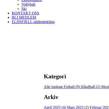
Vollyball
Ski
KONTAKT OSS
BLI MEDLEM
ELDSFJELL stitilretteleiing
Kategori
Alle innlegg
Fotball (9)
Håndball (2)
Mosj
Arkiv
April 2025 (4)
Mars 2025 (2)
Februar 202