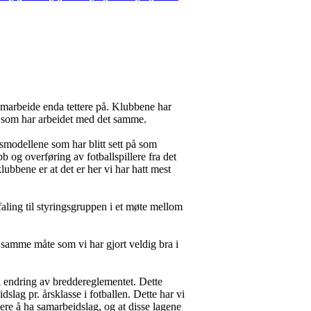
marbeide enda tettere på. Klubbene har
lag som har arbeidet med det samme.
smodellene som har blitt sett på som
b og overføring av fotballspillere fra det
klubbene er at det er her vi har hatt mest
ling til styringsgruppen i et møte mellom
å samme måte som vi har gjort veldig bra i
il endring av breddereglementet. Dette
slag pr. årsklasse i fotballen. Dette har vi
nklere å ha samarbeidslag, og at disse lagene