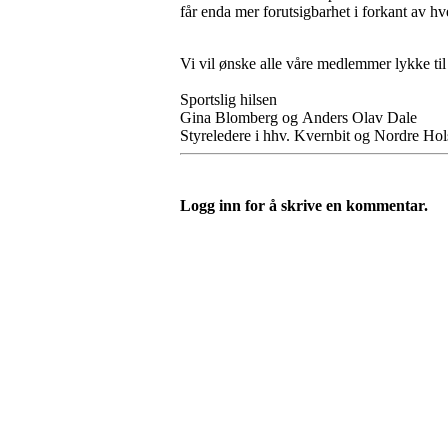
får enda mer forutsigbarhet i forkant av h
Vi vil ønske alle våre medlemmer lykke ti
Sportslig hilsen
Gina Blomberg og Anders Olav Dale
Styreledere i hhv. Kvernbit og Nordre Ho
Logg inn for å skrive en kommentar.
Nordre Holsnøy Idrettsla
Ievegen 6, 5917 ROSSLAND
Org. nr.: 993 569 682
+ 47 99 32 49 30