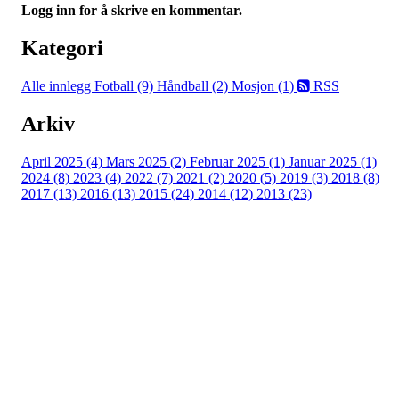
Logg inn for å skrive en kommentar.
Kategori
Alle innlegg
Fotball (9)
Håndball (2)
Mosjon (1)
RSS
Arkiv
April 2025 (4)
Mars 2025 (2)
Februar 2025 (1)
Januar 2025 (1)
2024 (8)
2023 (4)
2022 (7)
2021 (2)
2020 (5)
2019 (3)
2018 (8)
2017 (13)
2016 (13)
2015 (24)
2014 (12)
2013 (23)
Nordre Holsnøy Idrettslag
Ievegen 6, 5917 ROSSLAND
Org. nr.: 993 569 682