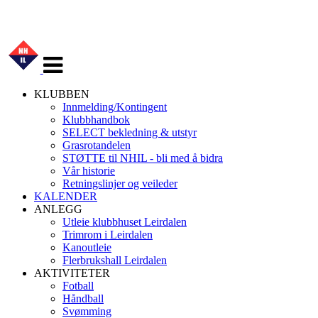
Veksle
navigasjon
KLUBBEN
Innmelding/Kontingent
Klubbhandbok
SELECT bekledning & utstyr
Grasrotandelen
STØTTE til NHIL - bli med å bidra
Vår historie
Retningslinjer og veileder
KALENDER
ANLEGG
Utleie klubbhuset Leirdalen
Trimrom i Leirdalen
Kanoutleie
Flerbrukshall Leirdalen
AKTIVITETER
Fotball
Håndball
Svømming