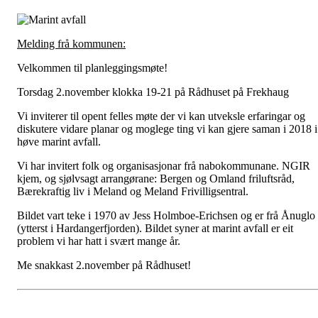
Melding frå kommunen:
Velkommen til planleggingsmøte!
Torsdag 2.november klokka 19-21 på Rådhuset på Frekhaug
Vi inviterer til opent felles møte der vi kan utveksle erfaringar og
diskutere vidare planar og moglege ting vi kan gjere saman i 2018 i
høve marint avfall.
Vi har invitert folk og organisasjonar frå nabokommunane. NGIR
kjem, og sjølvsagt arrangørane: Bergen og Omland friluftsråd,
Bærekraftig liv i Meland og Meland Frivilligsentral.
Bildet vart teke i 1970 av Jess Holmboe-Erichsen og er frå Ånuglo
(ytterst i Hardangerfjorden). Bildet syner at marint avfall er eit
problem vi har hatt i svært mange år.
Me snakkast 2.november på Rådhuset!