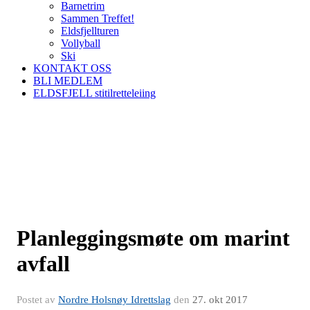
Barnetrim
Sammen Treffet!
Eldsfjellturen
Vollyball
Ski
KONTAKT OSS
BLI MEDLEM
ELDSFJELL stitilretteleiing
Planleggingsmøte om marint
avfall
Postet av
Nordre Holsnøy Idrettslag
den
27. okt 2017