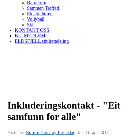
Barnetrim
Sammen Treffet!
Eldsfjellturen
Vollyball
Ski
KONTAKT OSS
BLI MEDLEM
ELDSFJELL stitilretteleiing
Inkluderingskontakt - "Eit
samfunn for alle"
Postet av
Nordre Holsnøy Idrettslag
den
11. apr 2017