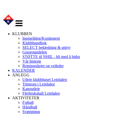
Veksle
navigasjon
KLUBBEN
Innmelding/Kontingent
Klubbhandbok
SELECT bekledning & utstyr
Grasrotandelen
STØTTE til NHIL - bli med å bidra
Vår historie
Retningslinjer og veileder
KALENDER
ANLEGG
Utleie klubbhuset Leirdalen
Trimrom i Leirdalen
Kanoutleie
Flerbrukshall Leirdalen
AKTIVITETER
Fotball
Håndball
Svømming