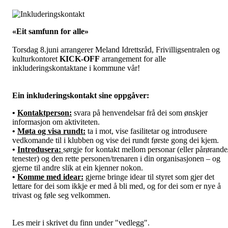
«Eit samfunn for alle»
Torsdag 8.juni arrangerer Meland Idrettsråd, Frivilligsentralen og
kulturkontoret
KICK-OFF
arrangement for alle
inkluderingskontaktane i kommune vår!
Ein inkluderingskontakt sine oppgåver:
•
Kontaktperson:
svara på henvendelsar frå dei som ønskjer
informasjon om aktiviteten.
•
Møta og visa rundt:
ta i mot, vise fasilitetar og introdusere
vedkomande til i klubben og vise dei rundt første gong dei kjem.
•
Introdusera:
sørgje for kontakt mellom personar (eller pårørande
tenester) og den rette personen/trenaren i din organisasjonen – og
gjerne til andre slik at ein kjenner nokon.
•
Komme med idear:
gjerne bringe idear til styret som gjer det
lettare for dei som ikkje er med å bli med, og for dei som er nye å
trivast og føle seg velkommen.
Les meir i skrivet du finn under "vedlegg".