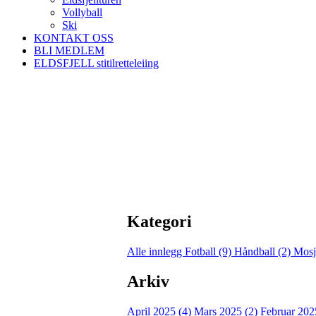
Vollyball
Ski
KONTAKT OSS
BLI MEDLEM
ELDSFJELL stitilretteleiing
Kategori
Alle innlegg
Fotball (9)
Håndball (2)
Mosj
Arkiv
April 2025 (4)
Mars 2025 (2)
Februar 202