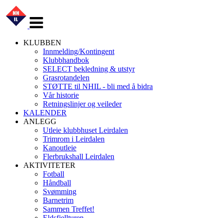
Veksle
navigasjon
KLUBBEN
Innmelding/Kontingent
Klubbhandbok
SELECT bekledning & utstyr
Grasrotandelen
STØTTE til NHIL - bli med å bidra
Vår historie
Retningslinjer og veileder
KALENDER
ANLEGG
Utleie klubbhuset Leirdalen
Trimrom i Leirdalen
Kanoutleie
Flerbrukshall Leirdalen
AKTIVITETER
Fotball
Håndball
Svømming
Barnetrim
Sammen Treffet!
Eldsfjellturen