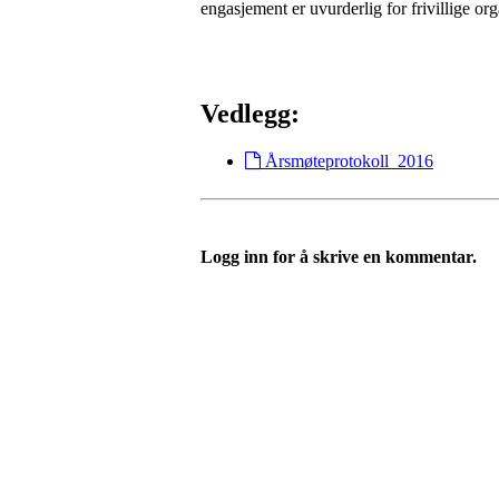
engasjement er uvurderlig for frivillige o
Vedlegg:
Årsmøteprotokoll_2016
Logg inn for å skrive en kommentar.
Nordre Holsnøy Idrettsla
Ievegen 6, 5917 ROSSLAND
Org. nr.: 993 569 682