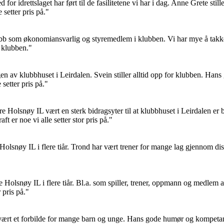
for idrettslaget har ført til de fasilitetene vi har i dag. Anne Grete sti
 setter pris på."
 jobb som økonomiansvarlig og styremedlem i klubben. Vi har mye å takk
r klubben."
en av klubbhuset i Leirdalen. Svein stiller alltid opp for klubben. Hans
 setter pris på."
 Holsnøy IL vært en sterk bidragsyter til at klubbhuset i Leirdalen er bl
 er noe vi alle setter stor pris på."
Holsnøy IL i flere tiår. Trond har vært trener for mange lag gjennom di
dre Holsnøy IL i flere tiår. Bl.a. som spiller, trener, oppmann og medle
 pris på.
"
ært et forbilde for mange barn og unge. Hans gode humør og kompetanse 