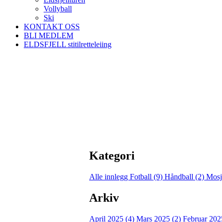
Vollyball
Ski
KONTAKT OSS
BLI MEDLEM
ELDSFJELL stitilretteleiing
Kategori
Alle innlegg
Fotball (9)
Håndball (2)
Mosj
Arkiv
April 2025 (4)
Mars 2025 (2)
Februar 202