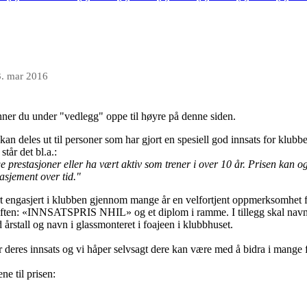
. mar 2016
nner du under "vedlegg" oppe til høyre på denne siden.
n deles ut til personer som har gjort en spesiell god innsats for klubbe
 står det bl.a.:
prestasjoner eller ha vært aktiv som trener i over 10 år. Prisen kan o
gasjement over tid."
t engasjert i klubben gjennom mange år en velfortjent oppmerksomhet f
iften: «INNSATSPRIS NHIL» og et diplom i ramme. I tillegg skal navnet
 årstall og navn i glassmonteret i foajeen i klubbhuset.
or deres innsats og vi håper selvsagt dere kan være med å bidra i mange 
ne til prisen: