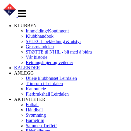
Veksle
navigasjon
KLUBBEN
Innmelding/Kontingent
Klubbhandbok
SELECT bekledning & utstyr
Grasrotandelen
STØTTE til NHIL - bli med å bidra
Vår historie
Retningslinjer og veileder
KALENDER
ANLEGG
Utleie klubbhuset Leirdalen
Trimrom i Leirdalen
Kanoutleie
Flerbrukshall Leirdalen
AKTIVITETER
Fotball
Håndball
Svømming
Barnetrim
Sammen Treffet!
Eldsfjellturen