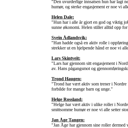
"
Den uvurderlige innsatsen hun har lagt ned 
humør, og sterke engasjement er noe vi alle
Helen Dale:
"Hun har i alle år gjort en god og viktig
sunne økonomi. Helen stiller alltid opp fo
Svein Ådlandsvik:
"
Han hadde også en aktiv rolle i oppføring
strekker ut en hjelpende hånd er noe vi alle
Lars Skintveit:
"Lars har gjennom sitt engasjement i Nordre
av. Hans pågangsmot og gjennomføringskraft
Trond Haugen:
"Trond har vært aktiv som trener i Nordre 
forbilde for mange barn og unge."
Helge Rossland:
"
Helge har vært aktiv i ulike roller i Nor
smittsomme humør er noe vi alle setter stor
Jan Åge Tangen:
"
Jan Åge har gjennom sine roller dermed v