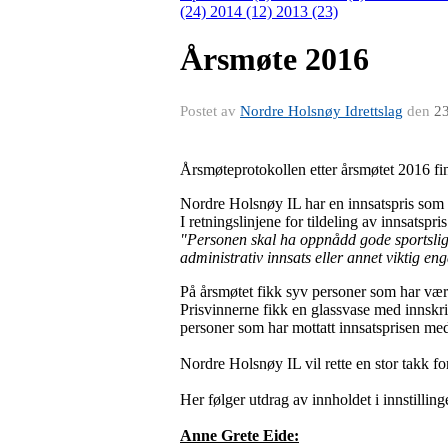
(24)
2014 (12)
2013 (23)
Årsmøte 2016
Postet av
Nordre Holsnøy Idrettslag
den
23
Årsmøteprotokollen etter årsmøtet 2016 fi
Nordre Holsnøy IL har en innsatspris som ka
I retningslinjene for tildeling av innsatspris
"
Personen skal ha oppnådd gode sportslige 
administrativ innsats eller annet viktig en
På årsmøtet fikk syv personer som har vær
Prisvinnerne fikk en glassvase med innskr
personer som har mottatt innsatsprisen med
Nordre Holsnøy IL vil rette en stor takk f
Her følger utdrag av innholdet i innstillinge
Anne Grete Eide: