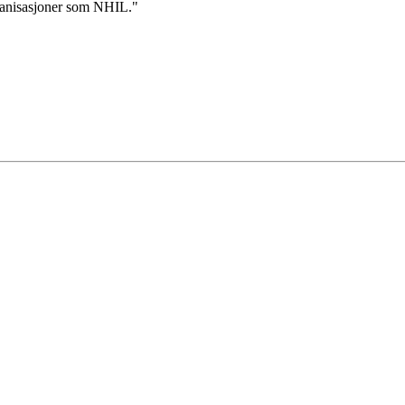
rganisasjoner som NHIL.
"
g