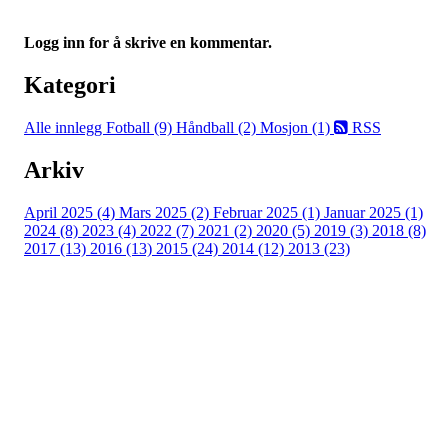
Logg inn for å skrive en kommentar.
Kategori
Alle innlegg
Fotball (9)
Håndball (2)
Mosjon (1)
RSS
Arkiv
April 2025 (4)
Mars 2025 (2)
Februar 2025 (1)
Januar 2025 (1)
2024 (8)
2023 (4)
2022 (7)
2021 (2)
2020 (5)
2019 (3)
2018 (8)
2017 (13)
2016 (13)
2015 (24)
2014 (12)
2013 (23)
Nordre Holsnøy Idrettslag
Ievegen 6, 5917 ROSSLAND
Org. nr.: 993 569 682