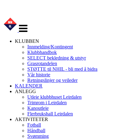
Veksle
navigasjon
KLUBBEN
Innmelding/Kontingent
Klubbhandbok
SELECT bekledning & utstyr
Grasrotandelen
STØTTE til NHIL - bli med å bidra
Vår historie
Retningslinjer og veileder
KALENDER
ANLEGG
Utleie klubbhuset Leirdalen
Trimrom i Leirdalen
Kanoutleie
Flerbrukshall Leirdalen
AKTIVITETER
Fotball
Håndball
Svømming