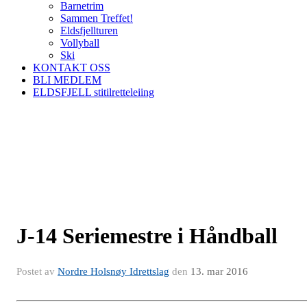
Barnetrim
Sammen Treffet!
Eldsfjellturen
Vollyball
Ski
KONTAKT OSS
BLI MEDLEM
ELDSFJELL stitilretteleiing
J-14 Seriemestre i Håndball
Postet av
Nordre Holsnøy Idrettslag
den
13. mar 2016