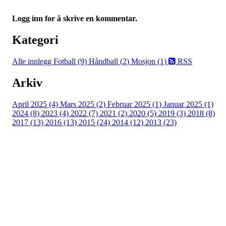
Logg inn for å skrive en kommentar.
Kategori
Alle innlegg
Fotball (9)
Håndball (2)
Mosjon (1)
RSS
Arkiv
April 2025 (4)
Mars 2025 (2)
Februar 2025 (1)
Januar 2025 (1)
2024 (8)
2023 (4)
2022 (7)
2021 (2)
2020 (5)
2019 (3)
2018 (8)
2017 (13)
2016 (13)
2015 (24)
2014 (12)
2013 (23)
Nordre Holsnøy Idrettslag
Ievegen 6, 5917 ROSSLAND
Org. nr.: 993 569 682