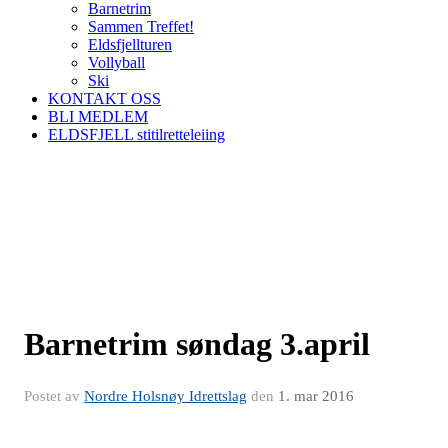
Barnetrim
Sammen Treffet!
Eldsfjellturen
Vollyball
Ski
KONTAKT OSS
BLI MEDLEM
ELDSFJELL stitilretteleiing
Barnetrim søndag 3.april
Postet av
Nordre Holsnøy Idrettslag
den
1. mar 2016