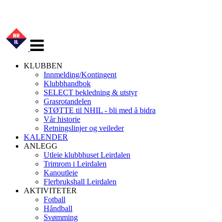
Veksle
navigasjon
KLUBBEN
Innmelding/Kontingent
Klubbhandbok
SELECT bekledning & utstyr
Grasrotandelen
STØTTE til NHIL - bli med å bidra
Vår historie
Retningslinjer og veileder
KALENDER
ANLEGG
Utleie klubbhuset Leirdalen
Trimrom i Leirdalen
Kanoutleie
Flerbrukshall Leirdalen
AKTIVITETER
Fotball
Håndball
Svømming